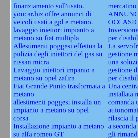
finanziamento sull'usato.
mercatino 
youcar.biz offre annunci di
ANNUNC
veicoli usati a gpl e metano.
OCCASI
lavaggio iniettori impianto a
Inversione
metano su fiat multipla
per disabil
Allestimenti poggesi effettua la
La servofri
pulizia degli iniettori del gas su
gestione 
nissan micra
una soluzi
Lavaggio iniettori impanto a
gestione d
metano su opel zafira
per disabil
Fiat Grande Punto trasformata a
Una centra
metano
installata 
allestimenti poggesi installa un
comanda u
impianto a metano su opel
autonomati
corsa
rilascia il
Installazione impianto a metano
a seconda 
su alfa romeo GT
gli rimand