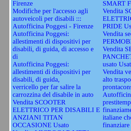
Firenze
SMART Fo
Modifiche per l'accesso agli
Vendita 
autoveicoli per disabili :::
ELETTRI
Autofficina Poggesi - Firenze
PRIDE Us
Autofficina Poggesi:
Vendita sed
allestimenti di dispositivi per
PERMOBI
disabili, di guida, di accesso e
Vendita 
di
PANCHET
Autofficina Poggesi:
usato Usa
allestimenti di dispositivi per
Vendita ve
disabili, di guida,
alto traspo
verricello per far salire la
prontacon
carrozzina del disabile in auto
Autofficin
Vendita SCOOTER
prestitemp
ELETTRICO PER DISABILI E
finanziame
ANZIANI TITAN
italiane c
OCCASIONE Usato
finanziare