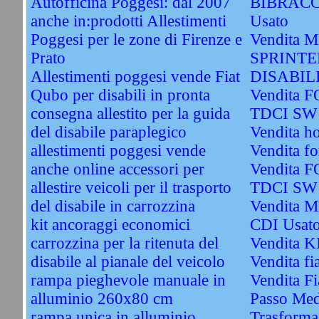
Autofficina Poggesi: dal 2007
BIBRACC
anche in:prodotti Allestimenti
Usato
Poggesi per le zone di Firenze e
Vendita
Prato
SPRINTE
Allestimenti poggesi vende Fiat
DISABIL
Qubo per disabili in pronta
Vendita 
consegna allestito per la guida
TDCI SW 
del disabile paraplegico
Vendita h
allestimenti poggesi vende
Vendita fo
anche online accessori per
Vendita 
allestire veicoli per il trasporto
TDCI SW 
del disabile in carrozzina
Vendita 
kit ancoraggi economici
CDI Usat
carrozzina per la ritenuta del
Vendita 
disabile al pianale del veicolo
Vendita fi
rampa pieghevole manuale in
Vendita Fi
alluminio 260x80 cm
Passo Med
rampa unica in alluminio
Trasformaz