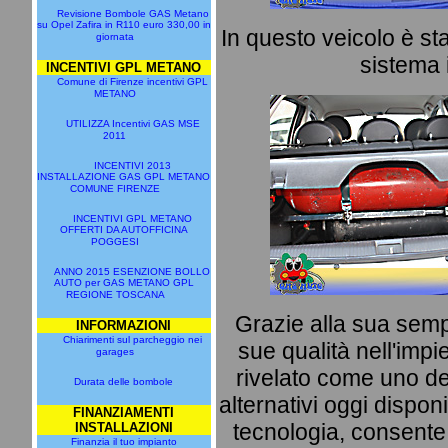
Revisione Bombole GAS Metano
su Opel Zafira in R110 euro 330,00 in
In questo veicolo è sta
giornata
sistema 
INCENTIVI GPL METANO
Comune di Firenze incentivi GPL
METANO
UTILIZZA Incentivi GAS MSE
2011
INCENTIVI 2013
INSTALLAZIONE GAS GPL METANO
COMUNE FIRENZE
INCENTIVI GPL METANO
OFFERTI DA AUTOFFICINA
POGGESI
ANNO 2015 ESENZIONE BOLLO
AUTO per GAS METANO GPL
REGIONE TOSCANA
Grazie alla sua semp
INFORMAZIONI
Chiarimenti sul parcheggio nei
sue qualità nell'impi
garages
rivelato come uno dei
Durata delle bombole
alternativi oggi dispon
FINANZIAMENTI
tecnologia, consente 
INSTALLAZIONI
Finanzia il tuo impianto