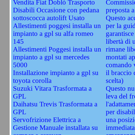
Vendita Fiat Doblò Trasporto
Commissio
Disabili Occasione con pedana
preposta a
sottoscocca autolift Usato
Questo acc
Allestimenti poggesi installa un
per la guid
impianto a gpl su alfa romeo
garantisce 
145
libertà di 
Allestimenti Poggesi installa un
rimane li
impianto a gpl su mercedes
montati ap
5000
comando vi
Installazione impianto a gpl su
il braccio 
toyota corolla
scelta)
Suzuki Vitara Trasformata a
Questo nu
GPL
leva del f
Daihatsu Trevis Trasformata a
l'adattame
GPL
per disabil
Servofrizione Elettrica a
una posizi
Gestione Manuale installata su
immediata