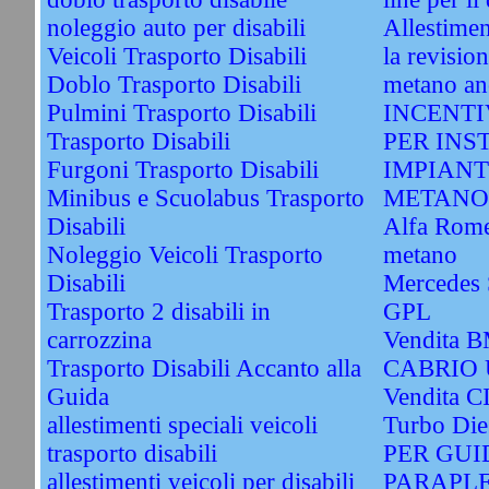
noleggio auto per disabili
Allestimen
Veicoli Trasporto Disabili
la revisio
Doblo Trasporto Disabili
metano an
Pulmini Trasporto Disabili
INCENTI
Trasporto Disabili
PER INS
Furgoni Trasporto Disabili
IMPIANT
Minibus e Scuolabus Trasporto
METANO
Disabili
Alfa Rome
Noleggio Veicoli Trasporto
metano
Disabili
Mercedes 
Trasporto 2 disabili in
GPL
carrozzina
Vendita 
Trasporto Disabili Accanto alla
CABRIO 
Guida
Vendita 
allestimenti speciali veicoli
Turbo Di
trasporto disabili
PER GUI
allestimenti veicoli per disabili
PARAPLE