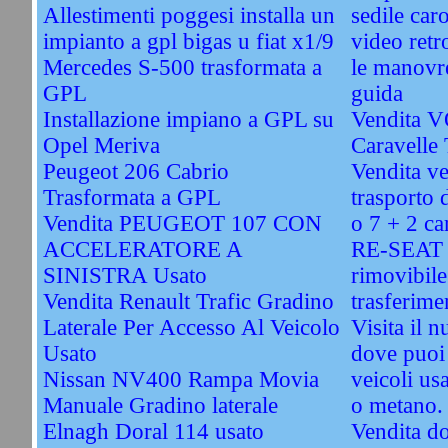
Allestimenti poggesi installa un
sedile car
impianto a gpl bigas u fiat x1/9
video retr
Mercedes S-500 trasformata a
le manovre
GPL
guida
Installazione impiano a GPL su
Vendita
Opel Meriva
Caravelle
Peugeot 206 Cabrio
Vendita ve
Trasformata a GPL
trasporto d
Vendita PEUGEOT 107 CON
o 7 + 2 ca
ACCELERATORE A
RE-SEAT -
SINISTRA Usato
rimovibile
Vendita Renault Trafic Gradino
trasferime
Laterale Per Accesso Al Veicolo
Visita il 
Usato
dove puoi 
Nissan NV400 Rampa Movia
veicoli usa
Manuale Gradino laterale
o metano.
Elnagh Doral 114 usato
Vendita do