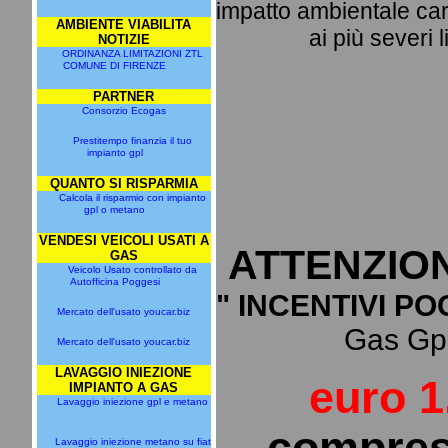
impatto ambientale cara
AMBIENTE VIABILITA
ai più severi l
NOTIZIE
ORDINANZA LIMITAZIONI ZTL
COMUNE DI FIRENZE
PARTNER
Consorzio Ecogas
Prestitempo finanzia il tuo
impianto gpl
QUANTO SI RISPARMIA
Calcola il risparmio con impianto
gpl o metano
VENDESI VEICOLI USATI A
ATTENZIO
GAS
Veicolo Usato controllato da
Autofficina Poggesi
" INCENTIVI PO
Mercato dell'usato youcar.biz
Gas Gpl 
Mercato dell'usato youcar.biz
LAVAGGIO INIEZIONE
euro 1
IMPIANTO A GAS
Lavaggio iniezione gpl e metano
compres
Lavaggio iniezione metano su fiat