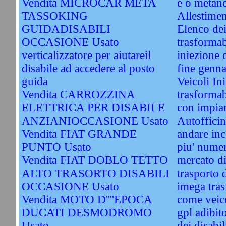
Vendita MICROCAR META
e o metan
TASSOKING
Allestimen
GUIDADISABILI
Elenco dei
OCCASIONE Usato
trasformab
verticalizzatore per aiutareil
iniezione d
disabile ad accedere al posto
fine genn
guida
Veicoli In
Vendita CARROZZINA
trasformab
ELETTRICA PER DISABII E
con impian
ANZIANIOCCASIONE Usato
Autofficin
Vendita FIAT GRANDE
andare inc
PUNTO Usato
piu' numer
Vendita FIAT DOBLO TETTO
mercato di
ALTO TRASORTO DISABILI
trasporto d
OCCASIONE Usato
imega tras
Vendita MOTO D''''EPOCA
come veico
DUCATI DESMODROMO
gpl adibit
Usato
dei disabil