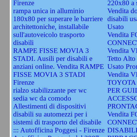
Firenze
220x80 a 
rampa unica in alluminio
Vendita do
180x80 per superare le barriere
disabili u
architettoniche, installabile
Usato
sull'autoveicolo trasporto
Vendita
disabili
CONNECT
RAMPE FISSE MOVIA 3
Vendita 
STADI. Ausili per disabili e
Tetto Alto
anziani online. Vendita RAMPE
Usato Pro
FISSE MOVIA 3 STADI
Vendita
Firenze
TOYOTA
rialzo stabilizzante per wc
PER GUI
sedia wc da comodo
ACCESSO
Allestimenti di dispositivi
PRONTAC
disabili su automezzi per i
Vendita
sistemi di trasporto del disabile
CONNEC
::: Autofficina Poggesi - Firenze
DISABIL