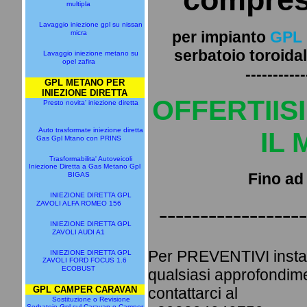
multipla
Lavaggio iniezione gpl su nissan
per impianto
GPL
micra
serbatoio toroidal
Lavaggio iniezione metano su
opel zafira
-----------
GPL METANO PER
INIEZIONE DIRETTA
OFFERTIIS
Presto novita' iniezione diretta
Auto trasformate iniezione diretta
IL
Gas Gpl Mtano con PRINS
Trasformabilita' Autoveicoli
Iniezione Diretta a Gas Metano Gpl
Fino ad
BIGAS
INIEZIONE DIRETTA GPL
ZAVOLI ALFA ROMEO 156
------------------
INIEZIONE DIRETTA GPL
ZAVOLI AUDI A1
Per PREVENTIVI install
INIEZIONE DIRETTA GPL
ZAVOLI FORD FOCUS 1.6
ECOBUST
qualsiasi approfondime
GPL CAMPER CARAVAN
contattarci al
Sostituzione o Revisione
Serbatoio Gpl sul Caravan o Camper