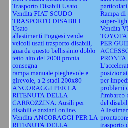
Trasporto Disabili Usato
particolari
Vendita FIAT SCUDO
Rampa di c
TRASPORTO DISABILI
super-ligh
Usato
Vendita
allestimenti Poggesi vende
TOYOTA
veicoli usati trasporto disabili,
PER GUI
guarda questo bellissimo doblo
ACCESSO
tetto alto del 2008 pronta
PRONTA 
consegna
L'accelera
rampa manuale pieghevole e
posizionat
girevole, a 2 stadi 200x80
per impedi
ANCORAGGI PER LA
problemi d
RITENUTA DELLA
l'imbarco d
CARROZZINA. Ausili per
del disabil
disabili e anziani online.
Allestimen
Vendita ANCORAGGI PER LA
prontacon
RITENUTA DELLA
trasporto d