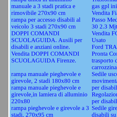
manuale a 3 stadi pratica e
gas gpl ini
rimovibile 270x90 cm
Vendita F
rampa per accesso disabili al
Passo Med
veicolo 3 stadi 270x90 cm
30 2.3 Mj
DOPPI COMANDI
Vendita 
SCUOLAGUIDA. Ausili per
Usato
disabili e anziani online.
Ford TRA
Vendita DOPPI COMANDI
Pronta Co
SCUOLAGUIDA Firenze.
trasporto 
carrozzina
rampa manuale pieghevole e
Sedile usc
girevole, 2 stadi 180x80 cm
movimentaz
rampa manuale pieghevole e
per disabil
girevole,in lamiera di alluminio
Regolazion
220x80
per disabil
rampa pieghevole e girevole a 3
Sedile gir
stadi, 270x95 cm
disabili s