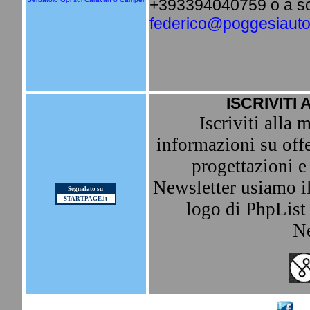
+393394040759 o a scr
federico@poggesiautof
ISCRIVITI 
Iscriviti alla 
informazioni su offe
progettazioni e 
Newsletter usiamo il
Segnalato su
STARTPAGE.it
logo di PhpList p
Ne