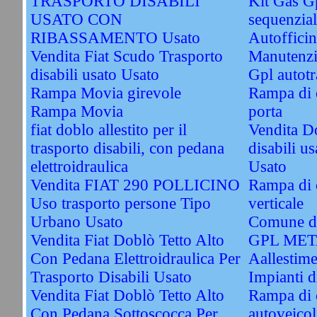
TRASPORTO DISABILI
Kit Gas G
USATO CON
sequenzial
RIBASSAMENTO Usato
Autofficin
Vendita Fiat Scudo Trasporto
Manutenzi
disabili usato Usato
Gpl autotr
Rampa Movia girevole
Rampa di c
Rampa Movia
porta
fiat doblo allestito per il
Vendita Do
trasporto disabili, con pedana
disabili u
elettroidraulica
Usato
Vendita FIAT 290 POLLICINO
Rampa di c
Uso trasporto persone Tipo
verticale
Urbano Usato
Comune di
Vendita Fiat Doblò Tetto Alto
GPL ME
Con Pedana Elettroidraulica Per
Aallestime
Trasporto Disabili Usato
Impianti
Vendita Fiat Doblò Tetto Alto
Rampa di 
Con Pedana Sottoscocca Per
autoveicol