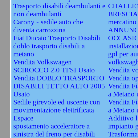
Trasporto disabili deambulanti e
CHALLEN
non deambulanti
BRESCIA. 
Carony - sedile auto che
mercatino 
diventa carrozzina
ANNUNC
Fiat Ducato Trasporto Disabili
OCCASI
doblo trasporto disabili a
installazi
metano
gpl per au
Vendita Volkswagen
volkswagh
SCIROCCO 2.0 TFSI Usato
Vendita v
Vendita DOBLO TRASPORTO
Vendita o
DISABILI TETTO ALTO 2005
Vendita Fi
Usato
a Metano 
Sedile girevole ed uscente con
Vendita Fi
movimentazione elettrificata
a Metano 
Espace
Additivo l
spostamento acceleratore a
impianto 
sinistra del freno per disabili
Trasformaz