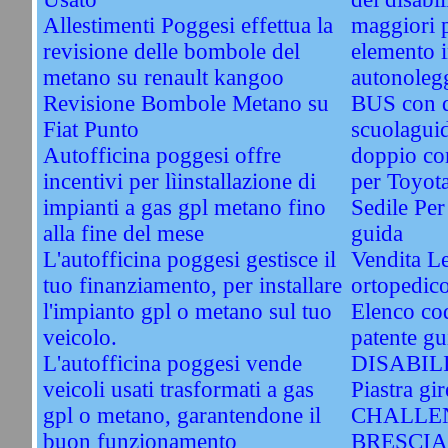
Allestimenti Poggesi effettua la
maggiori 
revisione delle bombole del
elemento i
metano su renault kangoo
autonolegg
Revisione Bombole Metano su
BUS con 
Fiat Punto
scuolagui
Autofficina poggesi offre
doppio co
incentivi per lìinstallazione di
per Toyot
impianti a gas gpl metano fino
Sedile Per
alla fine del mese
guida
L'autofficina poggesi gestisce il
Vendita Le
tuo finanziamento, per installare
ortopedic
l'impianto gpl o metano sul tuo
Elenco cod
veicolo.
patente gu
L'autofficina poggesi vende
DISABIL
veicoli usati trasformati a gas
Piastra gir
gpl o metano, garantendone il
CHALLEN
buon funzionamento
BRESCIA. 