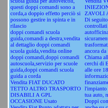
scuola guida per autoveicoli,
Vendita 
questi doppi comandi sono a
INIEZIO
corda,a doppio effetto perciò si
ZAVOLI 
possono gestire in spinta e in
Di seguito
rilascio
controllati
doppi comandi scuola
autofficin
guida,comandi a destra,vendita
sicuramente
al dettaglio doppi comandi
trasformat
scuola guida,vendita online
ancora da 
doppi comandi,doppi comandi
Chiama al
autoscuola,servizio per scuole
cerchi di 
guida,doppi comandi scuola
alle ore 1
guida a corda
informazio
Vendita FIAT DUCATO
finanziame
TETTO ALTRO TRASPORTO
l'impianto
DISABILI A GPL
tua auto, 
OCCASIONE Usato
Doppi com
Vendita Fiat Punto adattata per
anche su c