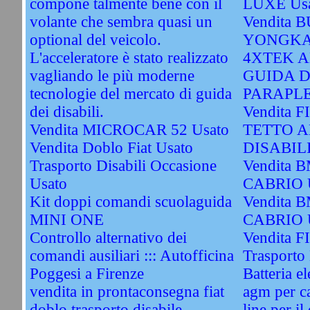
compone talmente bene con il
LUXE Us
volante che sembra quasi un
Vendita 
optional del veicolo.
YONGKA
L'acceleratore è stato realizzato
4XTEK A
vagliando le più moderne
GUIDA D
tecnologie del mercato di guida
PARAPLE
dei disabili.
Vendita 
Vendita MICROCAR 52 Usato
TETTO A
Vendita Doblo Fiat Usato
DISABILI
Trasporto Disabili Occasione
Vendita 
Usato
CABRIO 
Kit doppi comandi scuolaguida
Vendita 
MINI ONE
CABRIO 
Controllo alternativo dei
Vendita FI
comandi ausiliari ::: Autofficina
Trasporto 
Poggesi a Firenze
Batteria el
vendita in prontaconsegna fiat
agm per ca
doblo trasporto disabile
line per il