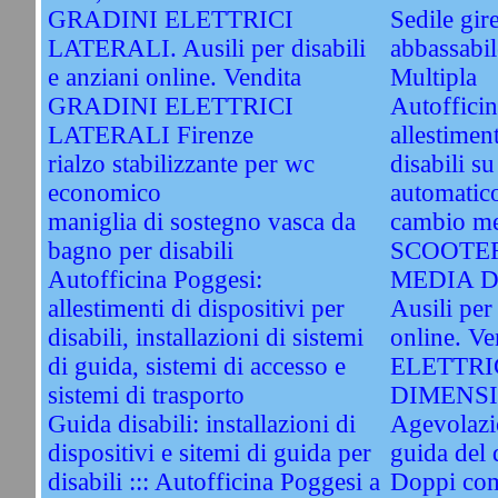
GRADINI ELETTRICI
Sedile gir
LATERALI. Ausili per disabili
abbassabile
e anziani online. Vendita
Multipla
GRADINI ELETTRICI
Autoffici
LATERALI Firenze
allestimen
rialzo stabilizzante per wc
disabili s
economico
automatico
maniglia di sostegno vasca da
cambio me
bagno per disabili
SCOOTER
Autofficina Poggesi:
MEDIA D
allestimenti di dispositivi per
Ausili per 
disabili, installazioni di sistemi
online. 
di guida, sistemi di accesso e
ELETTRI
sistemi di trasporto
DIMENSIO
Guida disabili: installazioni di
Agevolazio
dispositivi e sitemi di guida per
guida del 
disabili ::: Autofficina Poggesi a
Doppi com