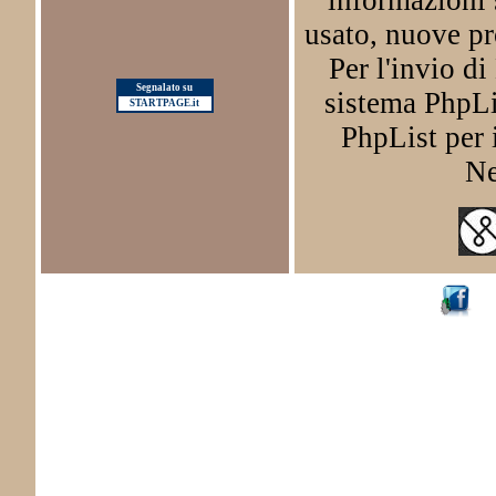
informazioni 
usato, nuove pr
Per l'invio d
Segnalato su
sistema PhpLis
STARTPAGE.it
PhpList per i
Ne