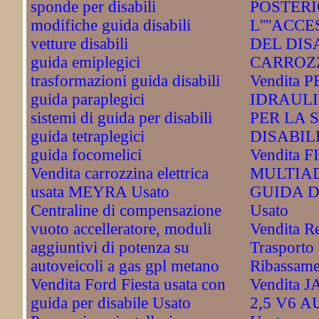
sponde per disabili
POSTERI
modifiche guida disabili
L''''ACC
vetture disabili
DEL DIS
guida emiplegici
CARROZZ
trasformazioni guida disabili
Vendita
guida paraplegici
IDRAULI
sistemi di guida per disabili
PER LA 
guida tetraplegici
DISABILE
guida focomelici
Vendita 
Vendita carrozzina elettrica
MULTIAD
usata MEYRA Usato
GUIDA D
Centraline di compensazione
Usato
vuoto accelleratore, moduli
Vendita R
aggiuntivi di potenza su
Trasporto 
autoveicoli a gas gpl metano
Ribassame
Vendita Ford Fiesta usata con
Vendita
guida per disabile Usato
2,5 V6 