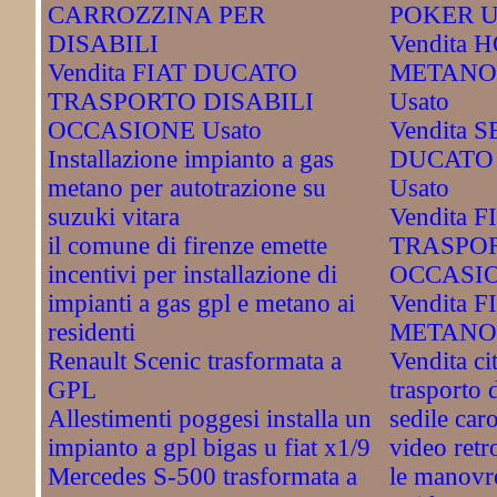
CARROZZINA PER
POKER U
DISABILI
Vendita 
Vendita FIAT DUCATO
METANO
TRASPORTO DISABILI
Usato
OCCASIONE Usato
Vendita S
Installazione impianto a gas
DUCATO
metano per autotrazione su
Usato
suzuki vitara
Vendita 
il comune di firenze emette
TRASPOR
incentivi per installazione di
OCCASIO
impianti a gas gpl e metano ai
Vendita 
residenti
METANO 
Renault Scenic trasformata a
Vendita ci
GPL
trasporto 
Allestimenti poggesi installa un
sedile car
impianto a gpl bigas u fiat x1/9
video retr
Mercedes S-500 trasformata a
le manovre