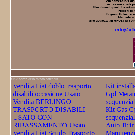
Allestimenti per dis
Accessori ausili pe
Allestimenti speciali trasfor
Prodotti per
Negozio Online vend
Mercatino d
Sito dedicato all GRUETTA solle
info@all
Siti e servizi della stessa categoria
Vendita Fiat doblo trasporto
Kit instal
disabili occasione Usato
Gpl Metan
Vendita BERLINGO
sequenzi
TRASPORTO DISABILI
Kit Gas G
USATO CON
sequenzial
RIBASSAMENTO Usato
Autofficin
Vendita Fiat Scudo Trasporto
Manutenzi