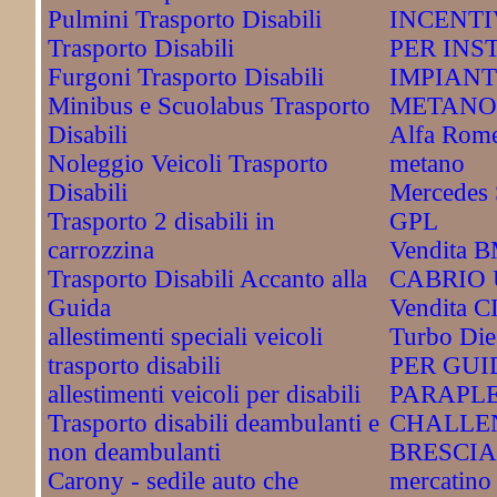
Pulmini Trasporto Disabili
INCENTI
Trasporto Disabili
PER INS
Furgoni Trasporto Disabili
IMPIANT
Minibus e Scuolabus Trasporto
METANO
Disabili
Alfa Rome
Noleggio Veicoli Trasporto
metano
Disabili
Mercedes 
Trasporto 2 disabili in
GPL
carrozzina
Vendita 
Trasporto Disabili Accanto alla
CABRIO 
Guida
Vendita 
allestimenti speciali veicoli
Turbo Di
trasporto disabili
PER GUI
allestimenti veicoli per disabili
PARAPLE
Trasporto disabili deambulanti e
CHALLEN
non deambulanti
BRESCIA. 
Carony - sedile auto che
mercatino 