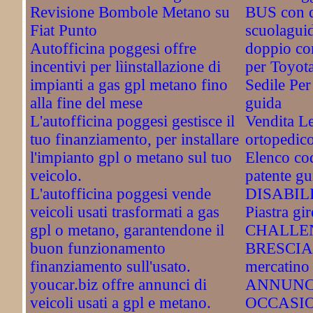
Revisione Bombole Metano su
BUS con 
Fiat Punto
scuolagui
Autofficina poggesi offre
doppio co
incentivi per lìinstallazione di
per Toyot
impianti a gas gpl metano fino
Sedile Per
alla fine del mese
guida
L'autofficina poggesi gestisce il
Vendita Le
tuo finanziamento, per installare
ortopedic
l'impianto gpl o metano sul tuo
Elenco cod
veicolo.
patente gu
L'autofficina poggesi vende
DISABIL
veicoli usati trasformati a gas
Piastra gir
gpl o metano, garantendone il
CHALLEN
buon funzionamento
BRESCIA. 
finanziamento sull'usato.
mercatino 
youcar.biz offre annunci di
ANNUNC
veicoli usati a gpl e metano.
OCCASI