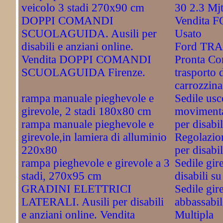
veicolo 3 stadi 270x90 cm
30 2.3 Mj
DOPPI COMANDI
Vendita 
SCUOLAGUIDA. Ausili per
Usato
disabili e anziani online.
Ford TRA
Vendita DOPPI COMANDI
Pronta Co
SCUOLAGUIDA Firenze.
trasporto 
carrozzina
rampa manuale pieghevole e
Sedile usc
girevole, 2 stadi 180x80 cm
movimentaz
rampa manuale pieghevole e
per disabil
girevole,in lamiera di alluminio
Regolazion
220x80
per disabil
rampa pieghevole e girevole a 3
Sedile gir
stadi, 270x95 cm
disabili s
GRADINI ELETTRICI
Sedile gir
LATERALI. Ausili per disabili
abbassabile
e anziani online. Vendita
Multipla