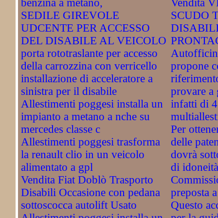
benzina a metano,
Vendita 
SEDILE GIREVOLE
SCUDO 
UDCENTE PER ACCESSO
DISABIL
DEL DISABILE AL VEICOLO
PRONTAC
porta rototraslante per accesso
Autofficin
della carrozzina con verricello
propone c
installazione di acceleratore a
riferiment
sinistra per il disabile
provare a
Allestimenti poggesi installa un
infatti di
impianto a metano a nche su
multiallest
mercedes classe c
Per ottener
Allestimenti poggesi trasforma
delle paten
la renault clio in un veicolo
dovrà sott
alimentato a gpl
di idoneità
Vendita Fiat Doblò Trasporto
Commissio
Disabili Occasione con pedana
preposta a
sottoscocca autolift Usato
Questo acc
Allestimenti poggesi installa un
per la guid