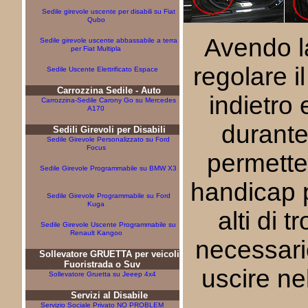
Sedile girevole uscente per disabili su Fiat
Qubo
Avendo la
Sedile girevole uscente abbassabile a terra
per Fiat Multipla
regolare i
Sedile Uscente Elettrificato Espace
Carrozzina Sedile - Auto
indietro 
Carrozzina-Sedile Carony Go su Mercedes
A170
durante
Sedili Girevoli per Disabili
Sedile Girevole Personalizzato su Ford
Focus
permette 
Sedile Girevole Programmabile su BMW X3
handicap 
Sedile Girevole Programmabile su Ford
Kuga
alti di t
Sedile Girevole Uscente Programmabile su
Renault Kangoo
necessari
Sollevatore GRUETTA per veicoli
Fuoristrada o Suv
uscire nel
Sollevatore Gruetta su Jeeep 4x4
Servizi al Disabile
Servizio Sociale Privato NO PROBLEM