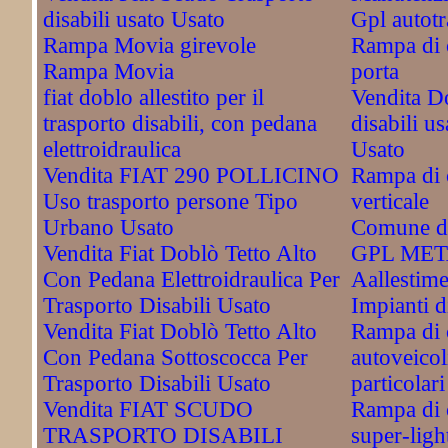
disabili usato Usato
Gpl autotr
Rampa Movia girevole
Rampa di c
Rampa Movia
porta
fiat doblo allestito per il
Vendita Do
trasporto disabili, con pedana
disabili u
elettroidraulica
Usato
Vendita FIAT 290 POLLICINO
Rampa di c
Uso trasporto persone Tipo
verticale
Urbano Usato
Comune di
Vendita Fiat Doblò Tetto Alto
GPL ME
Con Pedana Elettroidraulica Per
Aallestime
Trasporto Disabili Usato
Impianti
Vendita Fiat Doblò Tetto Alto
Rampa di 
Con Pedana Sottoscocca Per
autoveicol
Trasporto Disabili Usato
particolari
Vendita FIAT SCUDO
Rampa di c
TRASPORTO DISABILI
super-ligh