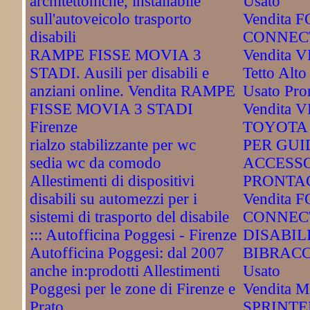
architettoniche, installabile
Usato
sull'autoveicolo trasporto
Vendita
disabili
CONNECT
RAMPE FISSE MOVIA 3
Vendita 
STADI. Ausili per disabili e
Tetto Alto
anziani online. Vendita RAMPE
Usato Pro
FISSE MOVIA 3 STADI
Vendita
Firenze
TOYOTA
rialzo stabilizzante per wc
PER GUI
sedia wc da comodo
ACCESSO
Allestimenti di dispositivi
PRONTAC
disabili su automezzi per i
Vendita
sistemi di trasporto del disabile
CONNEC
::: Autofficina Poggesi - Firenze
DISABIL
Autofficina Poggesi: dal 2007
BIBRACC
anche in:prodotti Allestimenti
Usato
Poggesi per le zone di Firenze e
Vendita
Prato
SPRINTE