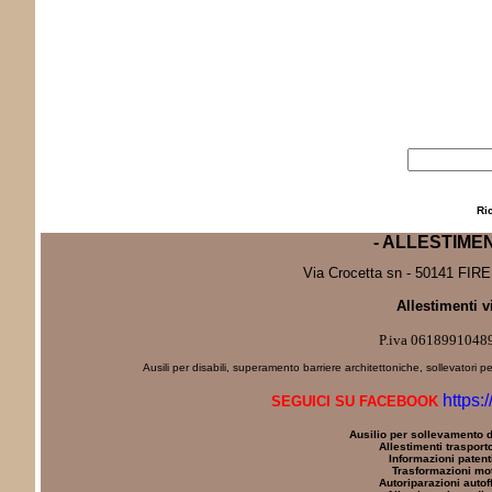
Ri
- ALLESTIME
Via Crocetta sn - 50141 FIRE
Allestimenti v
P.iva 0618991048
Ausili per disabili, superamento barriere architettoniche, sollevatori pe
https:
SEGUICI SU FACEBOOK
Ausilio per sollevamento d
Allestimenti trasporto
Informazioni patenti
Trasformazioni mot
Autoriparazioni autoff