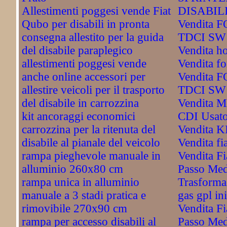
Allestimenti poggesi vende Fiat
DISABIL
Qubo per disabili in pronta
Vendita 
consegna allestito per la guida
TDCI SW 
del disabile paraplegico
Vendita h
allestimenti poggesi vende
Vendita fo
anche online accessori per
Vendita 
allestire veicoli per il trasporto
TDCI SW 
del disabile in carrozzina
Vendita 
kit ancoraggi economici
CDI Usat
carrozzina per la ritenuta del
Vendita 
disabile al pianale del veicolo
Vendita fi
rampa pieghevole manuale in
Vendita Fi
alluminio 260x80 cm
Passo Med
rampa unica in alluminio
Trasformaz
manuale a 3 stadi pratica e
gas gpl ini
rimovibile 270x90 cm
Vendita F
rampa per accesso disabili al
Passo Med