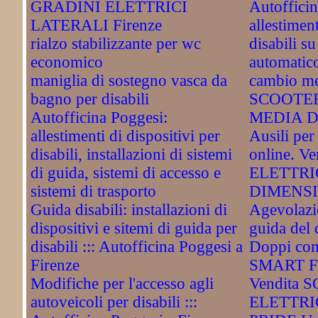
GRADINI ELETTRICI
Autoffici
LATERALI Firenze
allestimen
rialzo stabilizzante per wc
disabili s
economico
automatico
maniglia di sostegno vasca da
cambio me
bagno per disabili
SCOOTER
Autofficina Poggesi:
MEDIA D
allestimenti di dispositivi per
Ausili per 
disabili, installazioni di sistemi
online. 
di guida, sistemi di accesso e
ELETTRI
sistemi di trasporto
DIMENSIO
Guida disabili: installazioni di
Agevolazio
dispositivi e sitemi di guida per
guida del 
disabili ::: Autofficina Poggesi a
Doppi com
Firenze
SMART Fo
Modifiche per l'accesso agli
Vendita 
autoveicoli per disabili :::
ELETTRI