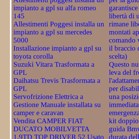
impianto a gpl su alfa romeo
garantisce 
145
libertà di 
Allestimenti Poggesi installa un
rimane li
impianto a gpl su mercedes
montati ap
5000
comando vi
Installazione impianto a gpl su
il braccio 
toyota corolla
scelta)
Suzuki Vitara Trasformata a
Questo nu
GPL
leva del f
Daihatsu Trevis Trasformata a
l'adattame
GPL
per disabil
Servofrizione Elettrica a
una posizi
Gestione Manuale installata su
immediata
camper e caravan
emergenz
Vendita CAMPER FIAT
kit doppi
DUCATO MOBILVETTA
guida Bm
1.9TD TOP DRIVER 52 Usato
durata del