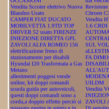
OCCASIONI
dal veicol
Vendita Sccoter elettrivo Nuova
Revisione
Blandno Usato
Citroen C
CAMPER FIAT DUCATO
Vendita 
MOBILVETTA 1.9TD TOP
1.6 CRDI
DRIVER 52 usato FIRENZE
AUTOMA
INIEZIONE DIRETTA GPL
CENTRA
ZAVOLI ALFA ROMEO 156
SUL VOL
elettrificazione freno di
aLLESTI
stazionamento per disabili
FA DIMO
Hyundai I20 Trasformata a Gas
DISABIL
Metano
ALL'AU
allestimenti poggesi vende
MODENA
online, kit doppi comandi
UILDM
scuola guida per autoveicoli,
Vendita 
questi doppi comandi sono a
INIEZIO
corda,a doppio effetto perciò si
ZAVOLI 
possono gestire in spinta e in
Di seguito