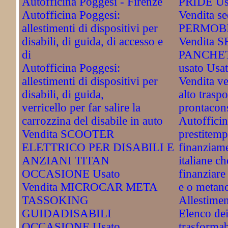
Autofficina Poggesi - Firenze
PRIDE Us
Autofficina Poggesi:
Vendita sed
allestimenti di dispositivi per
PERMOBI
disabili, di guida, di accesso e
Vendita 
di
PANCHET
Autofficina Poggesi:
usato Usa
allestimenti di dispositivi per
Vendita ve
disabili, di guida,
alto traspo
verricello per far salire la
prontacon
carrozzina del disabile in auto
Autofficin
Vendita SCOOTER
prestitemp
ELETTRICO PER DISABILI E
finanziame
ANZIANI TITAN
italiane c
OCCASIONE Usato
finanziare
Vendita MICROCAR META
e o metan
TASSOKING
Allestimen
GUIDADISABILI
Elenco dei
OCCASIONE Usato
trasformab