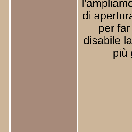
l'ampliame
di apertur
per far
disabile 
più 