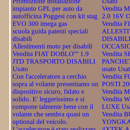
Promozione installazione
Usato
impianto GPL per auto da
Vendita
autofficina Poggesi con kit stag
2.0 16V 
EVO 300 imega gas
Vendita 
scuola guida patenti speciali
ALLESTI
disabili
DISABIL
Allestimenti moto per disabili
OCCASIO
Vendita FIAT DOBLO'''' 1.9
Vendita S
JTD TRASPORTO DISABILI
PANCHET
Usato
usato Usa
Con l'acceleratore a cerchio
Vendita 
sopra al volante presentiamo un
POSTI 20
dispositivo sicuro, fidato e
Vendita M
solido. E' leggerissimo e si
Vendita
compone talmente bene con il
LUXE Us
volante che sembra quasi un
Vendita 
optional del veicolo.
YONGKA
L'acceleratore è stato realizzato
4XTEK A