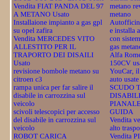
Vendita FIAT PANDA DEL 97
metano re
A METANO Usato
metano
Installaione impianto a gas gpl
Autofficin
su opel zafira
e installa 
Vendita MERCEDES VITO
con sistem
ALLESTITO PER IL
gas metano
TRAPORTO DEI DISAILI
Alfa Rome
Usato
150CV us
revisione bombole metano su
YouCar, il
citroen c3
auto usate
rampa unica per far salire il
SCUDO T
disabile in carrozzina sul
DISABIL
veicolo
PIANAL
scivoli telescopici per accesso
GUIDA
del disabile in carrozzina sul
Vendita ve
veicolo
alto traspo
ROBOT CARICA
Vendita 