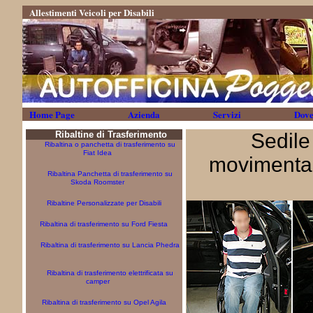
Allestimenti Veicoli per Disabili
Home Page
Azienda
Servizi
Dove
Ribaltine di Trasferimento
Sedile
Ribaltina o panchetta di trasferimento su
Fiat Idea
movimentazi
Ribaltina Panchetta di trasferimento su
Skoda Roomster
Ribaltine Personalizzate per Disabili
Ribaltina di trasferimento su Ford Fiesta
Ribaltina di trasferimento su Lancia Phedra
Ribaltina di trasferimento elettrificata su
camper
Ribaltina di trasferimento su Opel Agila