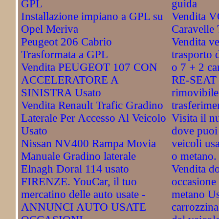
GPL
guida
Installazione impiano a GPL su
Vendita
Opel Meriva
Caravelle
Peugeot 206 Cabrio
Vendita ve
Trasformata a GPL
trasporto d
Vendita PEUGEOT 107 CON
o 7 + 2 ca
ACCELERATORE A
RE-SEAT -
SINISTRA Usato
rimovibile
Vendita Renault Trafic Gradino
trasferime
Laterale Per Accesso Al Veicolo
Visita il 
Usato
dove puoi 
Nissan NV400 Rampa Movia
veicoli usa
Manuale Gradino laterale
o metano.
Elnagh Doral 114 usato
Vendita do
FIRENZE. YouCar, il tuo
occasione 
mercatino delle auto usate -
metano Us
ANNUNCI AUTO USATE
carrozzina