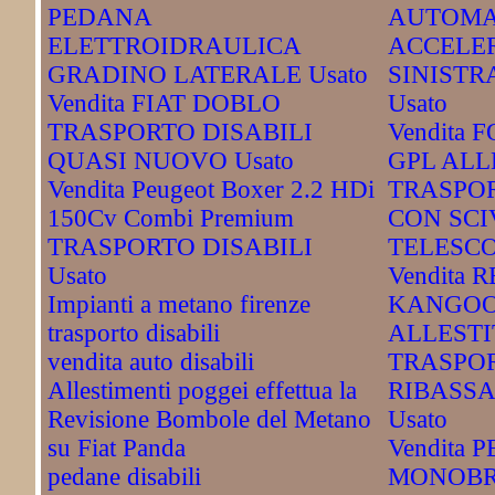
PEDANA
AUTOMA
ELETTROIDRAULICA
ACCELE
GRADINO LATERALE Usato
SINISTR
Vendita FIAT DOBLO
Usato
TRASPORTO DISABILI
Vendita 
QUASI NUOVO Usato
GPL ALL
Vendita Peugeot Boxer 2.2 HDi
TRASPOR
150Cv Combi Premium
CON SCI
TRASPORTO DISABILI
TELESCOP
Usato
Vendita 
Impianti a metano firenze
KANGOO
trasporto disabili
ALLESTI
vendita auto disabili
TRASPOR
Allestimenti poggei effettua la
RIBASS
Revisione Bombole del Metano
Usato
su Fiat Panda
Vendita 
pedane disabili
MONOBR