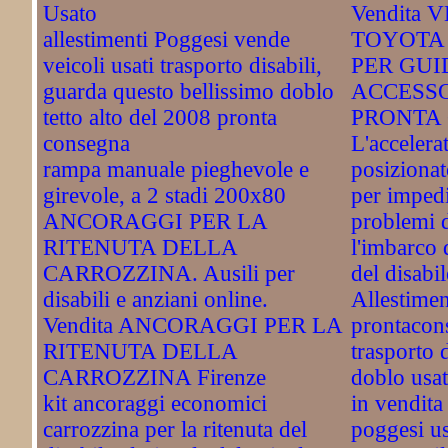
Usato
Vendita
allestimenti Poggesi vende
TOYOTA
veicoli usati trasporto disabili,
PER GUI
guarda questo bellissimo doblo
ACCESSO
tetto alto del 2008 pronta
PRONTA 
consegna
L'accelera
rampa manuale pieghevole e
posizionat
girevole, a 2 stadi 200x80
per impedi
ANCORAGGI PER LA
problemi d
RITENUTA DELLA
l'imbarco d
CARROZZINA. Ausili per
del disabil
disabili e anziani online.
Allestimen
Vendita ANCORAGGI PER LA
prontacon
RITENUTA DELLA
trasporto d
CARROZZINA Firenze
doblo usat
kit ancoraggi economici
in vendita
carrozzina per la ritenuta del
poggesi u