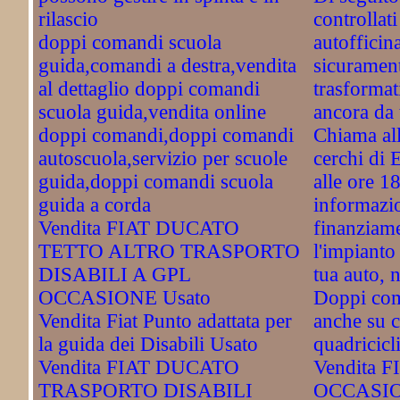
rilascio
controllati
doppi comandi scuola
autofficin
guida,comandi a destra,vendita
sicuramente
al dettaglio doppi comandi
trasformat
scuola guida,vendita online
ancora da 
doppi comandi,doppi comandi
Chiama al
autoscuola,servizio per scuole
cerchi di 
guida,doppi comandi scuola
alle ore 1
guida a corda
informazio
Vendita FIAT DUCATO
finanziame
TETTO ALTRO TRASPORTO
l'impianto
DISABILI A GPL
tua auto, 
OCCASIONE Usato
Doppi com
Vendita Fiat Punto adattata per
anche su c
la guida dei Disabili Usato
quadricicli
Vendita FIAT DUCATO
Vendita 
TRASPORTO DISABILI
OCCASI