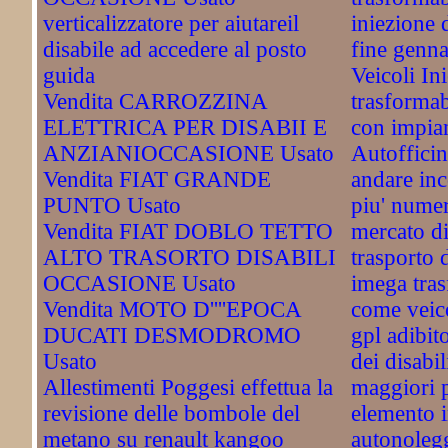
verticalizzatore per aiutareil
iniezione d
disabile ad accedere al posto
fine genn
guida
Veicoli In
Vendita CARROZZINA
trasformab
ELETTRICA PER DISABII E
con impian
ANZIANIOCCASIONE Usato
Autofficin
Vendita FIAT GRANDE
andare inc
PUNTO Usato
piu' numer
Vendita FIAT DOBLO TETTO
mercato di
ALTO TRASORTO DISABILI
trasporto d
OCCASIONE Usato
imega tras
Vendita MOTO D''''EPOCA
come veico
DUCATI DESMODROMO
gpl adibit
Usato
dei disabil
Allestimenti Poggesi effettua la
maggiori 
revisione delle bombole del
elemento i
metano su renault kangoo
autonolegg