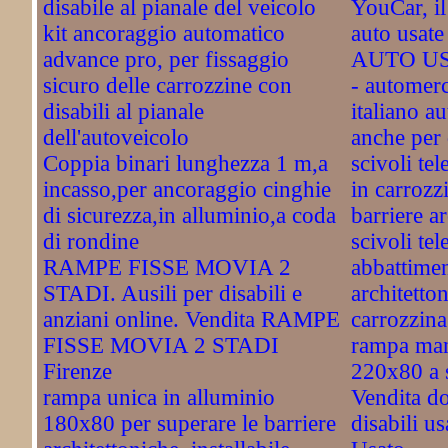
disabile al pianale del veicolo
YouCar, il
kit ancoraggio automatico
auto usa
advance pro, per fissaggio
AUTO US
sicuro delle carrozzine con
- automerc
disabili al pianale
italiano a
dell'autoveicolo
anche per 
Coppia binari lunghezza 1 m,a
scivoli tel
incasso,per ancoraggio cinghie
in carroz
di sicurezza,in alluminio,a coda
barriere a
di rondine
scivoli tel
RAMPE FISSE MOVIA 2
abbattimen
STADI. Ausili per disabili e
architetton
anziani online. Vendita RAMPE
carrozzina
FISSE MOVIA 2 STADI
rampa man
Firenze
220x80 a 
rampa unica in alluminio
Vendita do
180x80 per superare le barriere
disabili u