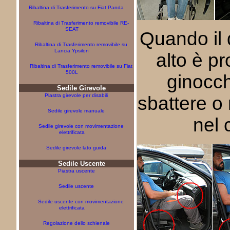
Ribaltina di Trasferimento su Fiat Panda
Ribaltina di Trasferimento removibile RE-
SEAT
Quando il 
Ribaltina di Trasferimento removibile su
Lancia Ypsilon
alto è pr
Ribaltina di Trasferimento removibile su Fiat
500L
ginocc
Sedile Girevole
Piastra girevole per disabili
sbattere o 
Sedile girevole manuale
nel 
Sedile girevole con movimentazione
elettrificata
Sedile girevole lato guida
Sedile Uscente
Piastra uscente
Sedile uscente
Sedile uscente con movimentazione
elettrificata
Regolazione dello schienale