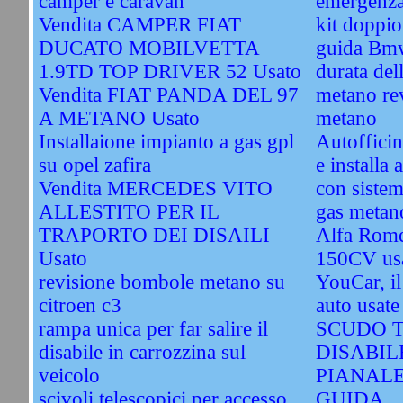
camper e caravan
emergenz
Vendita CAMPER FIAT
kit doppi
DUCATO MOBILVETTA
guida Bm
1.9TD TOP DRIVER 52 Usato
durata del
Vendita FIAT PANDA DEL 97
metano re
A METANO Usato
metano
Installaione impianto a gas gpl
Autofficin
su opel zafira
e installa 
Vendita MERCEDES VITO
con sistem
ALLESTITO PER IL
gas metano
TRAPORTO DEI DISAILI
Alfa Rome
Usato
150CV us
revisione bombole metano su
YouCar, il
citroen c3
auto usate
rampa unica per far salire il
SCUDO T
disabile in carrozzina sul
DISABIL
veicolo
PIANAL
scivoli telescopici per accesso
GUIDA