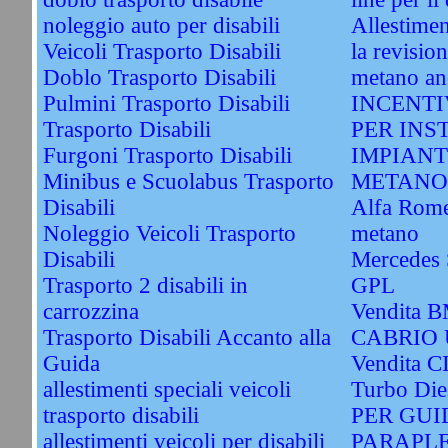
noleggio auto per disabili
Allestimen
Veicoli Trasporto Disabili
la revisio
Doblo Trasporto Disabili
metano an
Pulmini Trasporto Disabili
INCENTI
Trasporto Disabili
PER INS
Furgoni Trasporto Disabili
IMPIANT
Minibus e Scuolabus Trasporto
METANO
Disabili
Alfa Rome
Noleggio Veicoli Trasporto
metano
Disabili
Mercedes 
Trasporto 2 disabili in
GPL
carrozzina
Vendita 
Trasporto Disabili Accanto alla
CABRIO 
Guida
Vendita 
allestimenti speciali veicoli
Turbo Di
trasporto disabili
PER GUI
allestimenti veicoli per disabili
PARAPLE