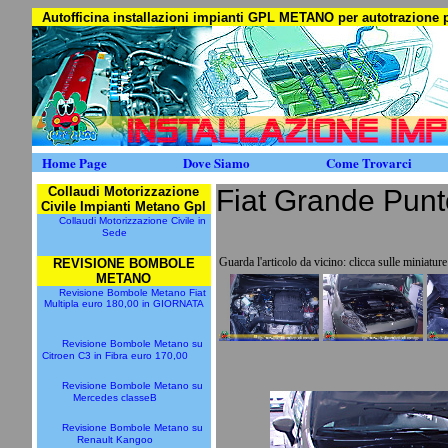
Autofficina installazioni impianti GPL METANO per autotrazion
Home Page
Dove Siamo
Come Trovarci
Collaudi Motorizzazione
Fiat Grande Punt
Civile Impianti Metano Gpl
Collaudi Motorizzazione Civile in
Sede
Guarda l'articolo da vicino: clicca sulle miniatur
REVISIONE BOMBOLE
METANO
Revisione Bombole Metano Fiat
Multipla euro 180,00 in GIORNATA
Revisione Bombole Metano su
Citroen C3 in Fibra euro 170,00
Revisione Bombole Metano su
Mercedes classeB
Revisione Bombole Metano su
Renault Kangoo