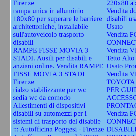
Firenze
220x80 a 
rampa unica in alluminio
Vendita do
180x80 per superare le barriere
disabili u
architettoniche, installabile
Usato
sull'autoveicolo trasporto
Vendita
disabili
CONNECT
RAMPE FISSE MOVIA 3
Vendita 
STADI. Ausili per disabili e
Tetto Alto
anziani online. Vendita RAMPE
Usato Pro
FISSE MOVIA 3 STADI
Vendita
Firenze
TOYOTA
rialzo stabilizzante per wc
PER GUI
sedia wc da comodo
ACCESSO
Allestimenti di dispositivi
PRONTAC
disabili su automezzi per i
Vendita
sistemi di trasporto del disabile
CONNEC
::: Autofficina Poggesi - Firenze
DISABIL