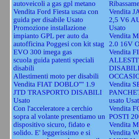
autoveicoli a gas gpl metano
Ribassame
Vendita Ford Fiesta usata con
Vendita
guida per disabile Usato
2,5 V6 
Promozione installazione
Usato
impianto GPL per auto da
Vendita
autofficina Poggesi con kit stag
2.0 16V 
EVO 300 imega gas
Vendita 
scuola guida patenti speciali
ALLESTI
disabili
DISABIL
Allestimenti moto per disabili
OCCASIO
Vendita FIAT DOBLO'''' 1.9
Vendita S
JTD TRASPORTO DISABILI
PANCHET
Usato
usato Usa
Con l'acceleratore a cerchio
Vendita 
sopra al volante presentiamo un
POSTI 20
dispositivo sicuro, fidato e
Vendita M
solido. E' leggerissimo e si
Vendita