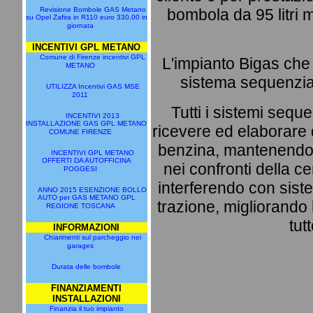
Revisione Bombole GAS Metano
bombola da 95 litri 
su Opel Zafira in R110 euro 330,00 in
giornata
INCENTIVI GPL METANO
Comune di Firenze incentivi GPL
L'impianto Bigas che v
METANO
sistema sequenzia
UTILIZZA Incentivi GAS MSE
2011
Tutti i sistemi sequ
INCENTIVI 2013
INSTALLAZIONE GAS GPL METANO
ricevere ed elaborare 
COMUNE FIRENZE
benzina, mantenendo
INCENTIVI GPL METANO
OFFERTI DA AUTOFFICINA
nei confronti della c
POGGESI
interferendo con siste
ANNO 2015 ESENZIONE BOLLO
AUTO per GAS METANO GPL
trazione, migliorando l
REGIONE TOSCANA
tut
INFORMAZIONI
Chiarimenti sul parcheggio nei
garages
Durata delle bombole
FINANZIAMENTI
INSTALLAZIONI
Finanzia il tuo impianto