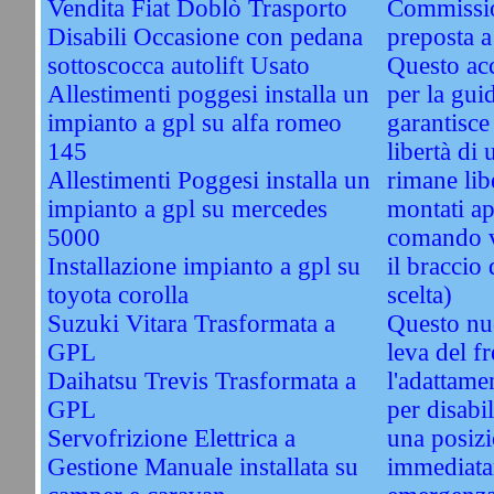
Vendita Fiat Doblò Trasporto
Commissio
Disabili Occasione con pedana
preposta a
sottoscocca autolift Usato
Questo acc
Allestimenti poggesi installa un
per la guid
impianto a gpl su alfa romeo
garantisce 
145
libertà di 
Allestimenti Poggesi installa un
rimane li
impianto a gpl su mercedes
montati ap
5000
comando vi
Installazione impianto a gpl su
il braccio 
toyota corolla
scelta)
Suzuki Vitara Trasformata a
Questo nu
GPL
leva del f
Daihatsu Trevis Trasformata a
l'adattame
GPL
per disabil
Servofrizione Elettrica a
una posizi
Gestione Manuale installata su
immediata