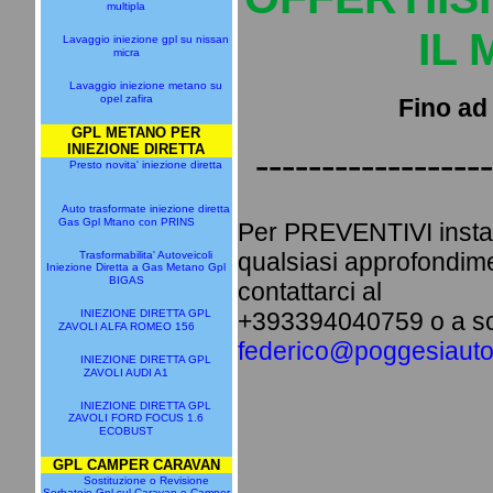
multipla
IL
Lavaggio iniezione gpl su nissan
micra
Lavaggio iniezione metano su
opel zafira
Fino ad
GPL METANO PER
INIEZIONE DIRETTA
------------------
Presto novita' iniezione diretta
Auto trasformate iniezione diretta
Gas Gpl Mtano con PRINS
Per PREVENTIVI install
qualsiasi approfondime
Trasformabilita' Autoveicoli
Iniezione Diretta a Gas Metano Gpl
BIGAS
contattarci al
INIEZIONE DIRETTA GPL
+393394040759 o a scr
ZAVOLI ALFA ROMEO 156
federico@poggesiautof
INIEZIONE DIRETTA GPL
ZAVOLI AUDI A1
INIEZIONE DIRETTA GPL
ZAVOLI FORD FOCUS 1.6
ECOBUST
GPL CAMPER CARAVAN
Sostituzione o Revisione
Serbatoio Gpl sul Caravan o Camper