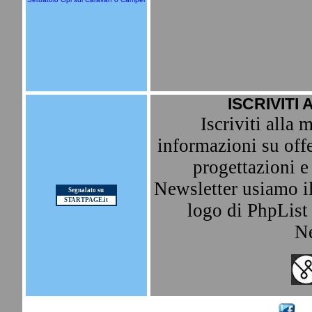
ISCRIVITI 
Iscriviti alla 
informazioni su offe
progettazioni e 
Newsletter usiamo il
Segnalato su
STARTPAGE.it
logo di PhpList p
Ne