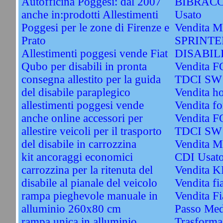
Autofficina Poggesi: dal 2007
BIBRACC
anche in:prodotti Allestimenti
Usato
Poggesi per le zone di Firenze e
Vendita
Prato
SPRINTE
Allestimenti poggesi vende Fiat
DISABIL
Qubo per disabili in pronta
Vendita 
consegna allestito per la guida
TDCI SW 
del disabile paraplegico
Vendita h
allestimenti poggesi vende
Vendita fo
anche online accessori per
Vendita 
allestire veicoli per il trasporto
TDCI SW 
del disabile in carrozzina
Vendita 
kit ancoraggi economici
CDI Usat
carrozzina per la ritenuta del
Vendita 
disabile al pianale del veicolo
Vendita fi
rampa pieghevole manuale in
Vendita Fi
alluminio 260x80 cm
Passo Med
rampa unica in alluminio
Trasformaz