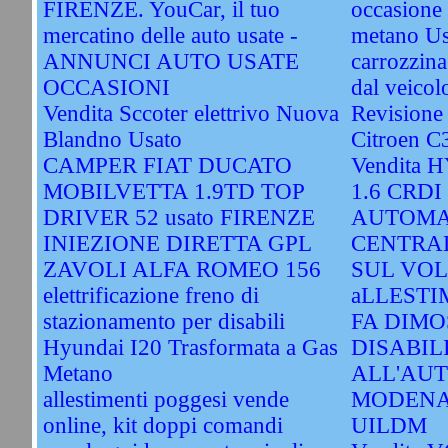
FIRENZE. YouCar, il tuo
occasione 
mercatino delle auto usate -
metano Us
ANNUNCI AUTO USATE
carrozzina
OCCASIONI
dal veicol
Vendita Sccoter elettrivo Nuova
Revisione
Blandno Usato
Citroen C
CAMPER FIAT DUCATO
Vendita 
MOBILVETTA 1.9TD TOP
1.6 CRDI
DRIVER 52 usato FIRENZE
AUTOMA
INIEZIONE DIRETTA GPL
CENTRA
ZAVOLI ALFA ROMEO 156
SUL VOL
elettrificazione freno di
aLLESTI
stazionamento per disabili
FA DIMO
Hyundai I20 Trasformata a Gas
DISABIL
Metano
ALL'AU
allestimenti poggesi vende
MODENA
online, kit doppi comandi
UILDM