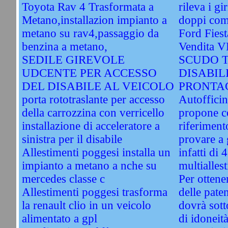
Toyota Rav 4 Trasformata a
rileva i gi
Metano,installazion impianto a
doppi com
metano su rav4,passaggio da
Ford Fiest
benzina a metano,
Vendita 
SEDILE GIREVOLE
SCUDO 
UDCENTE PER ACCESSO
DISABIL
DEL DISABILE AL VEICOLO
PRONTAC
porta rototraslante per accesso
Autofficin
della carrozzina con verricello
propone c
installazione di acceleratore a
riferiment
sinistra per il disabile
provare a
Allestimenti poggesi installa un
infatti di
impianto a metano a nche su
multiallest
mercedes classe c
Per ottener
Allestimenti poggesi trasforma
delle paten
la renault clio in un veicolo
dovrà sott
alimentato a gpl
di idoneità