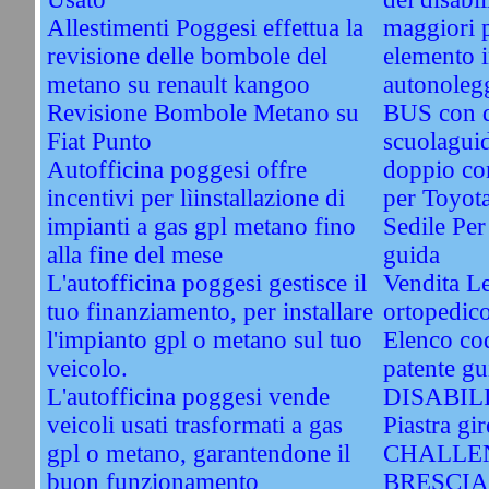
Allestimenti Poggesi effettua la
maggiori 
revisione delle bombole del
elemento i
metano su renault kangoo
autonolegg
Revisione Bombole Metano su
BUS con 
Fiat Punto
scuolagui
Autofficina poggesi offre
doppio co
incentivi per lìinstallazione di
per Toyot
impianti a gas gpl metano fino
Sedile Per
alla fine del mese
guida
L'autofficina poggesi gestisce il
Vendita Le
tuo finanziamento, per installare
ortopedic
l'impianto gpl o metano sul tuo
Elenco cod
veicolo.
patente gu
L'autofficina poggesi vende
DISABIL
veicoli usati trasformati a gas
Piastra gir
gpl o metano, garantendone il
CHALLEN
buon funzionamento
BRESCIA. 