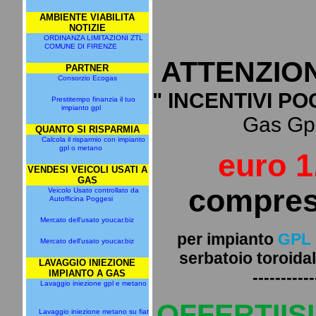
AMBIENTE VIABILITA
NOTIZIE
ORDINANZA LIMITAZIONI ZTL
COMUNE DI FIRENZE
ATTENZIO
PARTNER
Consorzio Ecogas
" INCENTIVI PO
Prestitempo finanzia il tuo
impianto gpl
Gas Gpl 
QUANTO SI RISPARMIA
Calcola il risparmio con impianto
gpl o metano
euro 1
VENDESI VEICOLI USATI A
GAS
compres
Veicolo Usato controllato da
Autofficina Poggesi
Mercato dell'usato youcar.biz
per impianto
GPL
Mercato dell'usato youcar.biz
serbatoio toroidal
LAVAGGIO INIEZIONE
IMPIANTO A GAS
-----------
Lavaggio iniezione gpl e metano
OFFERTIIS
Lavaggio iniezione metano su fiat