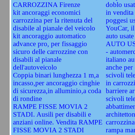
CARROZZINA Firenze
doblo usat
kit ancoraggi economici
in vendita
carrozzina per la ritenuta del
poggesi u
disabile al pianale del veicolo
YouCar, il
kit ancoraggio automatico
auto usa
advance pro, per fissaggio
AUTO US
sicuro delle carrozzine con
- automerc
disabili al pianale
italiano a
dell'autoveicolo
anche per 
Coppia binari lunghezza 1 m,a
scivoli tel
incasso,per ancoraggio cinghie
in carroz
di sicurezza,in alluminio,a coda
barriere a
di rondine
scivoli tel
RAMPE FISSE MOVIA 2
abbattimen
STADI. Ausili per disabili e
architetton
anziani online. Vendita RAMPE
carrozzina
FISSE MOVIA 2 STADI
rampa man