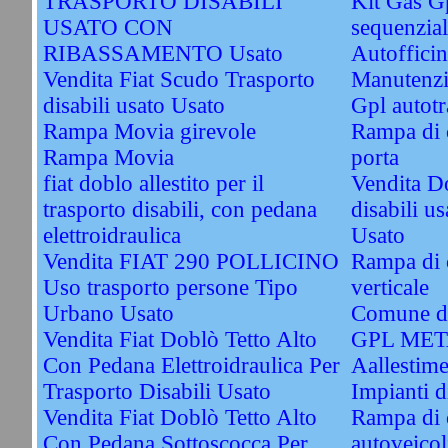
TRASPORTO DISABILI
Kit Gas G
USATO CON
sequenzial
RIBASSAMENTO Usato
Autofficin
Vendita Fiat Scudo Trasporto
Manutenzi
disabili usato Usato
Gpl autotr
Rampa Movia girevole
Rampa di c
Rampa Movia
porta
fiat doblo allestito per il
Vendita Do
trasporto disabili, con pedana
disabili u
elettroidraulica
Usato
Vendita FIAT 290 POLLICINO
Rampa di c
Uso trasporto persone Tipo
verticale
Urbano Usato
Comune di
Vendita Fiat Doblò Tetto Alto
GPL ME
Con Pedana Elettroidraulica Per
Aallestime
Trasporto Disabili Usato
Impianti
Vendita Fiat Doblò Tetto Alto
Rampa di 
Con Pedana Sottoscocca Per
autoveicol