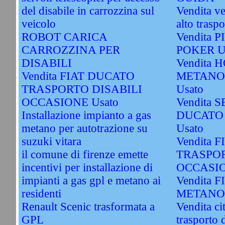
del disabile in carrozzina sul
Vendita ve
veicolo
alto traspo
ROBOT CARICA
Vendita 
CARROZZINA PER
POKER U
DISABILI
Vendita 
Vendita FIAT DUCATO
METANO
TRASPORTO DISABILI
Usato
OCCASIONE Usato
Vendita S
Installazione impianto a gas
DUCATO
metano per autotrazione su
Usato
suzuki vitara
Vendita 
il comune di firenze emette
TRASPOR
incentivi per installazione di
OCCASIO
impianti a gas gpl e metano ai
Vendita 
residenti
METANO 
Renault Scenic trasformata a
Vendita ci
GPL
trasporto 