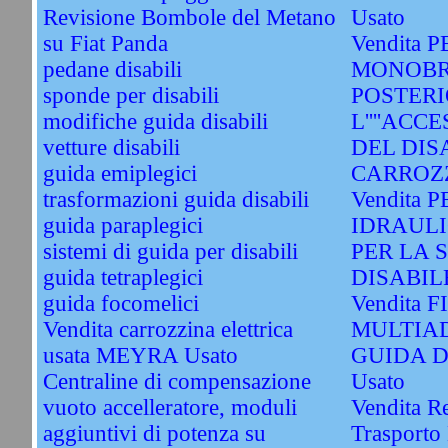
Revisione Bombole del Metano
Usato
su Fiat Panda
Vendita 
pedane disabili
MONOBR
sponde per disabili
POSTERI
modifiche guida disabili
L''''ACC
vetture disabili
DEL DIS
guida emiplegici
CARROZZ
trasformazioni guida disabili
Vendita
guida paraplegici
IDRAULI
sistemi di guida per disabili
PER LA 
guida tetraplegici
DISABILE
guida focomelici
Vendita 
Vendita carrozzina elettrica
MULTIAD
usata MEYRA Usato
GUIDA D
Centraline di compensazione
Usato
vuoto accelleratore, moduli
Vendita R
aggiuntivi di potenza su
Trasporto 