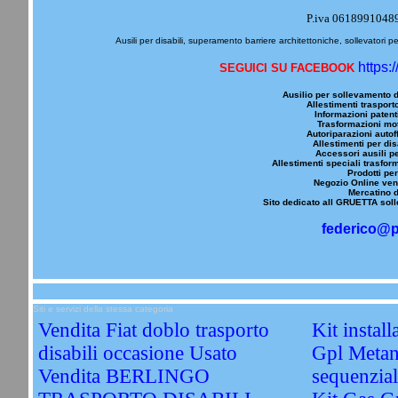
P.iva 0618991048
Ausili per disabili, superamento barriere architettoniche, sollevatori pe
https:
SEGUICI SU FACEBOOK
Ausilio per sollevamento d
Allestimenti trasporto
Informazioni patenti
Trasformazioni mot
Autoriparazioni autoff
Allestimenti per dis
Accessori ausili pe
Allestimenti speciali trasfor
Prodotti per
Negozio Online vend
Mercatino d
Sito dedicato all GRUETTA solle
federico@p
Siti e servizi della stessa categoria
Vendita Fiat doblo trasporto
Kit instal
disabili occasione Usato
Gpl Metan
Vendita BERLINGO
sequenzi