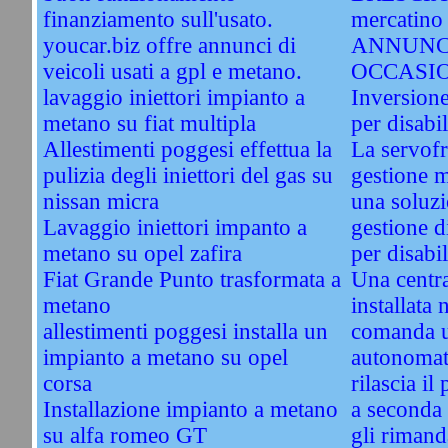
finanziamento sull'usato.
mercatino 
youcar.biz offre annunci di
ANNUNC
veicoli usati a gpl e metano.
OCCASI
lavaggio iniettori impianto a
Inversione
metano su fiat multipla
per disabil
Allestimenti poggesi effettua la
La servofri
pulizia degli iniettori del gas su
gestione 
nissan micra
una soluzi
Lavaggio iniettori impanto a
gestione d
metano su opel zafira
per disabil
Fiat Grande Punto trasformata a
Una centra
metano
installata 
allestimenti poggesi installa un
comanda u
impianto a metano su opel
autonomati
corsa
rilascia il
Installazione impianto a metano
a seconda 
su alfa romeo GT
gli rimand