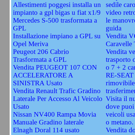
Allestimenti poggesi installa un
sedile car
impianto a gpl bigas u fiat x1/9
video retr
Mercedes S-500 trasformata a
le manovre
GPL
guida
Installazione impiano a GPL su
Vendita
Opel Meriva
Caravelle
Peugeot 206 Cabrio
Vendita ve
Trasformata a GPL
trasporto d
Vendita PEUGEOT 107 CON
o 7 + 2 ca
ACCELERATORE A
RE-SEAT -
SINISTRA Usato
rimovibile
Vendita Renault Trafic Gradino
trasferime
Laterale Per Accesso Al Veicolo
Visita il 
Usato
dove puoi 
Nissan NV400 Rampa Movia
veicoli usa
Manuale Gradino laterale
o metano.
Elnagh Doral 114 usato
Vendita do