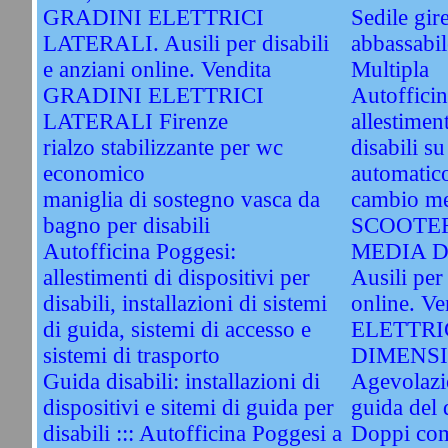
GRADINI ELETTRICI
Sedile gir
LATERALI. Ausili per disabili
abbassabile
e anziani online. Vendita
Multipla
GRADINI ELETTRICI
Autoffici
LATERALI Firenze
allestimen
rialzo stabilizzante per wc
disabili s
economico
automatico
maniglia di sostegno vasca da
cambio me
bagno per disabili
SCOOTER
Autofficina Poggesi:
MEDIA D
allestimenti di dispositivi per
Ausili per 
disabili, installazioni di sistemi
online. 
di guida, sistemi di accesso e
ELETTRI
sistemi di trasporto
DIMENSIO
Guida disabili: installazioni di
Agevolazio
dispositivi e sitemi di guida per
guida del 
disabili ::: Autofficina Poggesi a
Doppi com