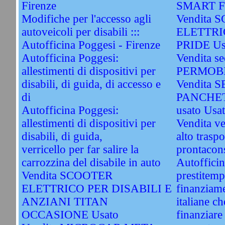
Firenze
SMART Fo
Modifiche per l'accesso agli
Vendita 
autoveicoli per disabili :::
ELETTRI
Autofficina Poggesi - Firenze
PRIDE Us
Autofficina Poggesi:
Vendita sed
allestimenti di dispositivi per
PERMOBI
disabili, di guida, di accesso e
Vendita 
di
PANCHET
Autofficina Poggesi:
usato Usa
allestimenti di dispositivi per
Vendita ve
disabili, di guida,
alto traspo
verricello per far salire la
prontacon
carrozzina del disabile in auto
Autofficin
Vendita SCOOTER
prestitemp
ELETTRICO PER DISABILI E
finanziame
ANZIANI TITAN
italiane c
OCCASIONE Usato
finanziare