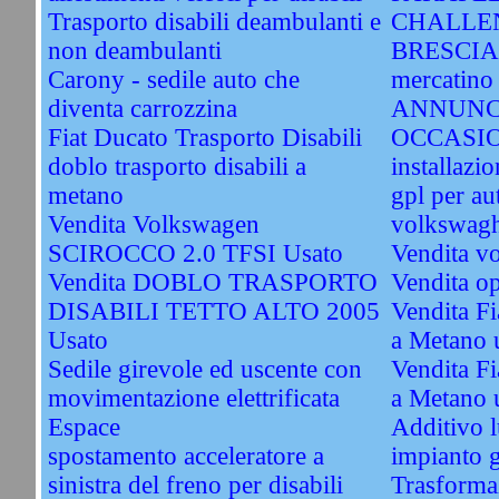
Trasporto disabili deambulanti e
CHALLEN
non deambulanti
BRESCIA. 
Carony - sedile auto che
mercatino 
diventa carrozzina
ANNUNC
Fiat Ducato Trasporto Disabili
OCCASI
doblo trasporto disabili a
installazi
metano
gpl per au
Vendita Volkswagen
volkswagh
SCIROCCO 2.0 TFSI Usato
Vendita v
Vendita DOBLO TRASPORTO
Vendita o
DISABILI TETTO ALTO 2005
Vendita Fi
Usato
a Metano 
Sedile girevole ed uscente con
Vendita Fi
movimentazione elettrificata
a Metano 
Espace
Additivo l
spostamento acceleratore a
impianto 
sinistra del freno per disabili
Trasformaz