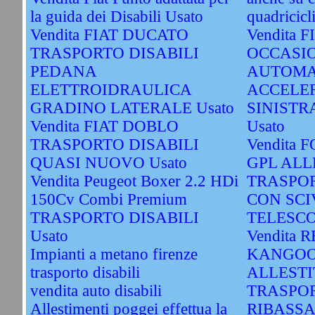
la guida dei Disabili Usato
quadricicli
Vendita FIAT DUCATO
Vendita 
TRASPORTO DISABILI
OCCASI
PEDANA
AUTOMA
ELETTROIDRAULICA
ACCELE
GRADINO LATERALE Usato
SINISTR
Vendita FIAT DOBLO
Usato
TRASPORTO DISABILI
Vendita 
QUASI NUOVO Usato
GPL ALL
Vendita Peugeot Boxer 2.2 HDi
TRASPOR
150Cv Combi Premium
CON SCI
TRASPORTO DISABILI
TELESCOP
Usato
Vendita 
Impianti a metano firenze
KANGOO
trasporto disabili
ALLESTI
vendita auto disabili
TRASPOR
Allestimenti poggei effettua la
RIBASS