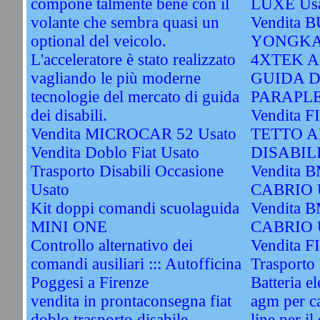
compone talmente bene con il
LUXE Us
volante che sembra quasi un
Vendita 
optional del veicolo.
YONGKA
L'acceleratore è stato realizzato
4XTEK A
vagliando le più moderne
GUIDA D
tecnologie del mercato di guida
PARAPLE
dei disabili.
Vendita 
Vendita MICROCAR 52 Usato
TETTO A
Vendita Doblo Fiat Usato
DISABILI
Trasporto Disabili Occasione
Vendita 
Usato
CABRIO 
Kit doppi comandi scuolaguida
Vendita 
MINI ONE
CABRIO 
Controllo alternativo dei
Vendita FI
comandi ausiliari ::: Autofficina
Trasporto 
Poggesi a Firenze
Batteria el
vendita in prontaconsegna fiat
agm per ca
doblo trasporto disabile
line per il