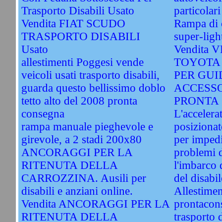
Trasporto Disabili Usato
particolari
Vendita FIAT SCUDO
Rampa di c
TRASPORTO DISABILI
super-ligh
Usato
Vendita
allestimenti Poggesi vende
TOYOTA
veicoli usati trasporto disabili,
PER GUI
guarda questo bellissimo doblo
ACCESSO
tetto alto del 2008 pronta
PRONTA 
consegna
L'accelera
rampa manuale pieghevole e
posizionat
girevole, a 2 stadi 200x80
per impedi
ANCORAGGI PER LA
problemi d
RITENUTA DELLA
l'imbarco d
CARROZZINA. Ausili per
del disabil
disabili e anziani online.
Allestimen
Vendita ANCORAGGI PER LA
prontacon
RITENUTA DELLA
trasporto d