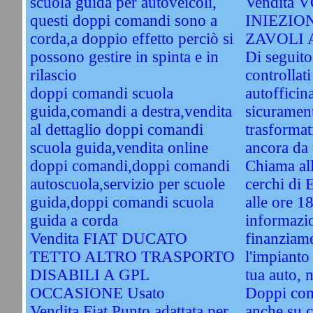
scuola guida per autoveicoli,
Vendita 
questi doppi comandi sono a
INIEZIO
corda,a doppio effetto perciò si
ZAVOLI 
possono gestire in spinta e in
Di seguito
rilascio
controllati
doppi comandi scuola
autofficin
guida,comandi a destra,vendita
sicuramente
al dettaglio doppi comandi
trasformat
scuola guida,vendita online
ancora da 
doppi comandi,doppi comandi
Chiama al
autoscuola,servizio per scuole
cerchi di 
guida,doppi comandi scuola
alle ore 1
guida a corda
informazio
Vendita FIAT DUCATO
finanziame
TETTO ALTRO TRASPORTO
l'impianto
DISABILI A GPL
tua auto, 
OCCASIONE Usato
Doppi com
Vendita Fiat Punto adattata per
anche su c