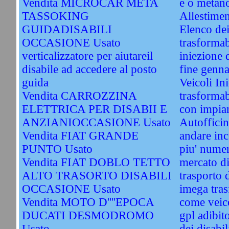
Vendita MICROCAR META
e o metan
TASSOKING
Allestimen
GUIDADISABILI
Elenco dei
OCCASIONE Usato
trasformab
verticalizzatore per aiutareil
iniezione d
disabile ad accedere al posto
fine genn
guida
Veicoli In
Vendita CARROZZINA
trasformab
ELETTRICA PER DISABII E
con impian
ANZIANIOCCASIONE Usato
Autofficin
Vendita FIAT GRANDE
andare inc
PUNTO Usato
piu' numer
Vendita FIAT DOBLO TETTO
mercato di
ALTO TRASORTO DISABILI
trasporto d
OCCASIONE Usato
imega tras
Vendita MOTO D''''EPOCA
come veico
DUCATI DESMODROMO
gpl adibit
Usato
dei disabil