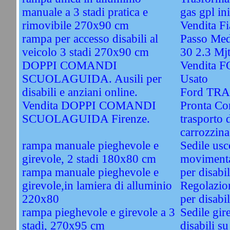
manuale a 3 stadi pratica e
gas gpl ini
rimovibile 270x90 cm
Vendita F
rampa per accesso disabili al
Passo Med
veicolo 3 stadi 270x90 cm
30 2.3 Mj
DOPPI COMANDI
Vendita 
SCUOLAGUIDA. Ausili per
Usato
disabili e anziani online.
Ford TRA
Vendita DOPPI COMANDI
Pronta Co
SCUOLAGUIDA Firenze.
trasporto 
carrozzina
rampa manuale pieghevole e
Sedile usc
girevole, 2 stadi 180x80 cm
movimentaz
rampa manuale pieghevole e
per disabil
girevole,in lamiera di alluminio
Regolazion
220x80
per disabil
rampa pieghevole e girevole a 3
Sedile gir
stadi, 270x95 cm
disabili s