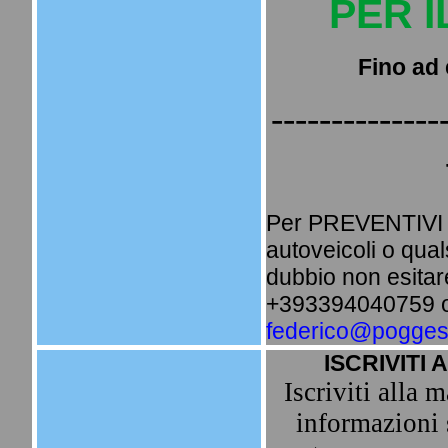
PER 
Fino ad 
--------------
Per PREVENTIVI i
autoveicoli o qua
dubbio non esitare
+393394040759 o 
federico@poggesi
ISCRIVITI 
Iscriviti alla m
informazioni 