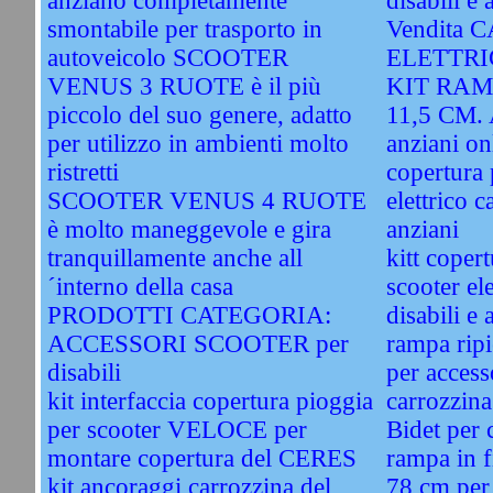
anziano completamente
disabili e 
smontabile per trasporto in
Vendita
autoveicolo SCOOTER
ELETTRIC
VENUS 3 RUOTE è il più
KIT RAM
piccolo del suo genere, adatto
11,5 CM. A
per utilizzo in ambienti molto
anziani on
ristretti
copertura 
SCOOTER VENUS 4 RUOTE
elettrico c
è molto maneggevole e gira
anziani
tranquillamente anche all
kitt coper
´interno della casa
scooter ele
PRODOTTI CATEGORIA:
disabili e 
ACCESSORI SCOOTER per
rampa ripi
disabili
per access
kit interfaccia copertura pioggia
carrozzina
per scooter VELOCE per
Bidet per 
montare copertura del CERES
rampa in f
kit ancoraggi carrozzina del
78 cm per 