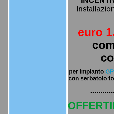
" INCENTI
Installazion
euro 1
com
co
per impianto
GP
con serbatoio to
-----------
OFFERTI