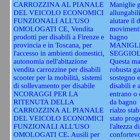
CARROZZINA AL PIANALE
Maniglie g
DEL VEICOLO ECONOMICI
allungabili
FUNZIONALI ALL'USO
aiutare il 
OMOLOGATI CE, Vendita
movimenti 
prodotti per disabili a Firenze e
bagno
provincia e in Toscana, per
MANIGLI
l'accesso in ambienti domestici,
SEGGIO
autonomia nell'abitazione
Questa man
vendita carrozzine per disabili
robusta ga
scooter per la mobilità, sistemi
sostegno e
di sollevamento per disabile
disabili e
NCORAGGI PER LA
entrano o 
RITENUTA DELLA
da bagno
CARROZZINA AL PIANALE
rialzo stab
DEL VEICOLO ECONOMICI
stato prog
FUNZIONALI ALL'USO
l'altezza d
OMOLOGATI CE. Ausili per
confortevo