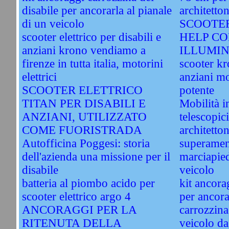
disabile per ancorarla al pianale
architetto
di un veicolo
SCOOTER
scooter elettrico per disabili e
HELP CO
anziani krono vendiamo a
ILLUMI
firenze in tutta italia, motorini
scooter kr
elettrici
anziani mo
SCOOTER ELETTRICO
potente
TITAN PER DISABILI E
Mobilità i
ANZIANI, UTILIZZATO
telescopici
COME FUORISTRADA
architetto
Autofficina Poggesi: storia
superamen
dell'azienda una missione per il
marciapied
disabile
veicolo
batteria al piombo acido per
kit ancora
scooter elettrico argo 4
per ancorar
ANCORAGGI PER LA
carrozzina
RITENUTA DELLA
veicolo da