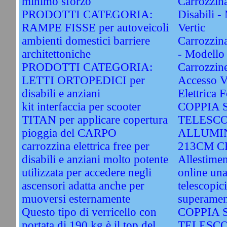
minimo sforzo
Carrozzina
PRODOTTI CATEGORIA:
Disabili 
RAMPE FISSE per autoveicoli
Vertic
ambienti domestici barriere
Carrozzina 
architettoniche
- Modello
PRODOTTI CATEGORIA:
Carrozzine
LETTI ORTOPEDICI per
Accesso V
disabili e anziani
Elettrica F
kit interfaccia per scooter
COPPIA 
TITAN per applicare copertura
TELESCO
pioggia del CARPO
ALLUMIN
carrozzina elettrica free per
213CM C
disabili e anziani molto potente
Allestime
utilizzata per accedere negli
online una
ascensori adatta anche per
telescopic
muoversi esternamente
superamen
Questo tipo di verricello con
COPPIA 
portata di 190 kg è il top del
TELESCO