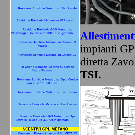
Revisione Bombole Metano su Fiat Panda
Revisione Bombole Metano su W Passat
Revisione Bombole GAS Metano su
Allestiment
Wolkswagen Touran euro 390,00 in giornata
Revisione Bombole Metano su Citroen C4
impianti GP
Picasso
Revisione Bombole Metano su Citroen C3
diretta Zavo
Revisione Bombole Metano su Citroen
TSI.
Xsara Picasso
Revisione Bombole Metano su Opel Combo
Van euro 180,00 + iva
Revisione Bombole Metano su Fiat Fiorino
Revisione Bombole Metano su Fiat Ducato
Revisione Bombole GAS Metano su Opel
Zafira in R110 euro 330,00 in giornata
INCENTIVI GPL METANO
Comune di Firenze incentivi GPL METANO