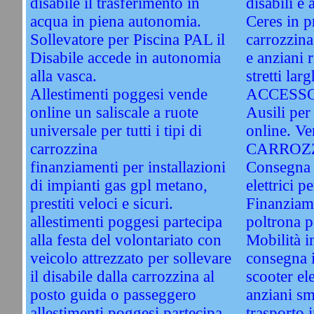
disabile il trasferimento in
disabili e 
acqua in piena autonomia.
Ceres in 
Sollevatore per Piscina PAL il
carrozzina
Disabile accede in autonomia
e anziani 
alla vasca.
stretti la
Allestimenti poggesi vende
ACCESSO
online un saliscale a ruote
Ausili per 
universale per tutti i tipi di
online. 
carrozzina
CARROZZI
finanziamenti per installazioni
Consegna 
di impianti gas gpl metano,
elettrici p
prestiti veloci e sicuri.
Finanziam
allestimenti poggesi partecipa
poltrona p
alla festa del volontariato con
Mobilità i
veicolo attrezzato per sollevare
consegna in
il disabile dalla carrozzina al
scooter ele
posto guida o passeggero
anziani sm
allestimenti poggesi partecipa
trasporto 