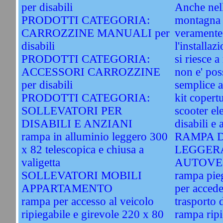
per disabili
Anche nell
PRODOTTI CATEGORIA:
montagna 
CARROZZINE MANUALI per
veramente 
disabili
l'installaz
PRODOTTI CATEGORIA:
si riesce 
ACCESSORI CARROZZINE
non e' pos
per disabili
semplice a
PRODOTTI CATEGORIA:
kit copert
SOLLEVATORI PER
scooter ele
DISABILI E ANZIANI
disabili e 
rampa in alluminio leggero 300
RAMPA D
x 82 telescopica e chiusa a
LEGGER
valigetta
AUTOVE
SOLLEVATORI MOBILI
rampa pie
APPARTAMENTO
per accede
rampa per accesso al veicolo
trasporto d
ripiegabile e girevole 220 x 80
rampa ripi