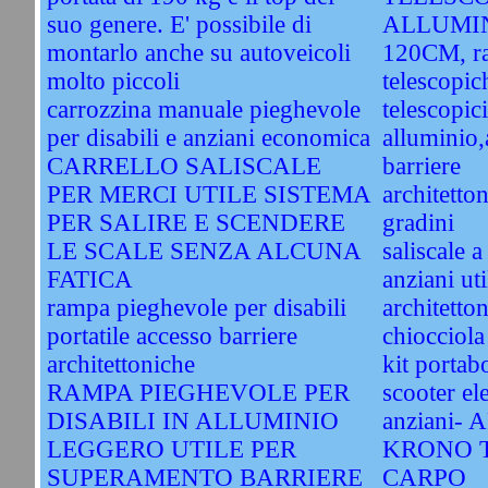
suo genere. E' possibile di
ALLUMIN
montarlo anche su autoveicoli
120CM, r
molto piccoli
telescopic
carrozzina manuale pieghevole
telescopic
per disabili e anziani economica
alluminio,
CARRELLO SALISCALE
barriere
PER MERCI UTILE SISTEMA
architetto
PER SALIRE E SCENDERE
gradini
LE SCALE SENZA ALCUNA
saliscale a
FATICA
anziani uti
rampa pieghevole per disabili
architetton
portatile accesso barriere
chiocciola
architettoniche
kit porta
RAMPA PIEGHEVOLE PER
scooter ele
DISABILI IN ALLUMINIO
anziani-
LEGGERO UTILE PER
KRONO T
SUPERAMENTO BARRIERE
CARPO