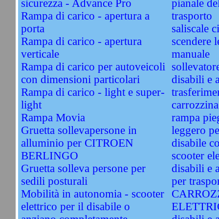
sicurezza - Advance Pro
pianale de
Rampa di carico - apertura a
trasporto
porta
saliscale c
Rampa di carico - apertura
scendere l
verticale
manuale
Rampa di carico per autoveicoli
sollevator
con dimensioni particolari
disabili e 
Rampa di carico - light e super-
trasferimen
light
carrozzina
Rampa Movia
rampa pie
Gruetta sollevapersone in
leggero pe
alluminio per CITROEN
disabile c
BERLINGO
scooter el
Gruetta solleva persone per
disabili e
sedili posturali
per traspo
Mobilità in autonomia - scooter
CARROZ
elettrico per il disabile o
ELETTRIC