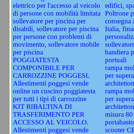
elettrico per l'accesso al veicolo
edifici, sp
di persone con mobilità limitata
Poltrone pe
sollevatore per piscina per
consegna a
disabili, sollevatore per piscina
Italia, fin
per persone con problemi di
personaliz
movimento, sollevatore mobile
sollevatore
per piscina
bandiera p
POGGIATESTA
portuali
COMPONIBILE PER
rampa mobi
CARROZZINE POGGESI.
per supera
Allestimenti poggesi vende
architetto
online un cuscino poggiatesta
rampa mobi
per tutti i tipi di carrozzine
per supera
KIT RIBALTINA DI
architetto
TRASFERIMENTO PER
misura 80
ACCESSO AL VEICOLO.
portabasto
Allestimenti poggesi vende
scooter 