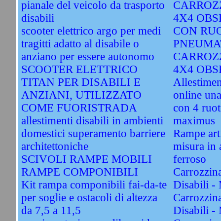
pianale del veicolo da trasporto
CARROZZ
disabili
4X4 OBS
scooter elettrico argo per medi
CON RU
tragitti adatto al disabile o
PNEUMA
anziano per essere autonomo
CARROZZ
SCOOTER ELETTRICO
4X4 OBS
TITAN PER DISABILI E
Allestimen
ANZIANI, UTILIZZATO
online una
COME FUORISTRADA
con 4 ruot
allestimenti disabili in ambienti
maximus
domestici superamento barriere
Rampe arti
architettoniche
misura in 
SCIVOLI RAMPE MOBILI
ferroso
RAMPE COMPONIBILI
Carrozzina
Kit rampa componibili fai-da-te
Disabili -
per soglie e ostacoli di altezza
Carrozzina
da 7,5 a 11,5
Disabili -