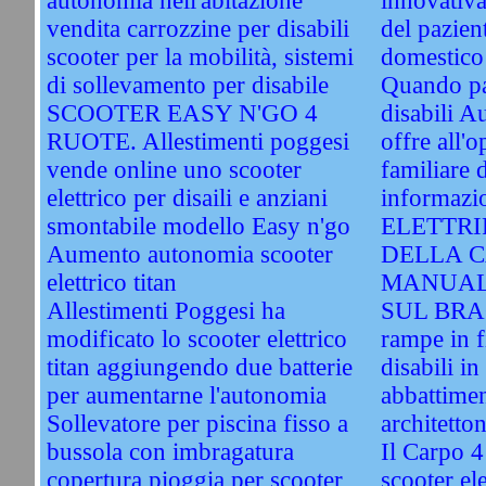
autonomia nell'abitazione
innovativa
vendita carrozzine per disabili
del pazien
scooter per la mobilità, sistemi
domestico
di sollevamento per disabile
Quando par
SCOOTER EASY N'GO 4
disabili A
RUOTE. Allestimenti poggesi
offre all'o
vende online uno scooter
familiare d
elettrico per disaili e anziani
informazio
smontabile modello Easy n'go
ELETTRI
Aumento autonomia scooter
DELLA 
elettrico titan
MANUALE
Allestimenti Poggesi ha
SUL BR
modificato lo scooter elettrico
rampe in f
titan aggiungendo due batterie
disabili in
per aumentarne l'autonomia
abbattimen
Sollevatore per piscina fisso a
architetto
bussola con imbragatura
Il Carpo 4
copertura pioggia per scooter
scooter ele