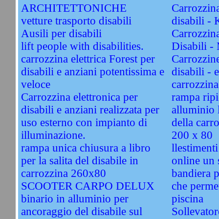
ARCHITETTONICHE
Carrozzin
vetture trasporto disabili
disabili 
Ausili per disabili
Carrozzin
lift people with disabilities.
Disabili 
carrozzina elettrica Forest per
Carrozzin
disabili e anziani potentissima e
disabili - 
veloce
carrozzin
Carrozzina elettronica per
rampa ripi
disabili e anziani realizzata per
alluminio 
uso esterno con impianto di
della carr
illuminazione.
200 x 80
rampa unica chiusura a libro
llestiment
per la salita del disabile in
online un s
carrozzina 260x80
bandiera p
SCOOTER CARPO DELUX
che permet
binario in alluminio per
piscina
ancoraggio del disabile sul
Sollevator