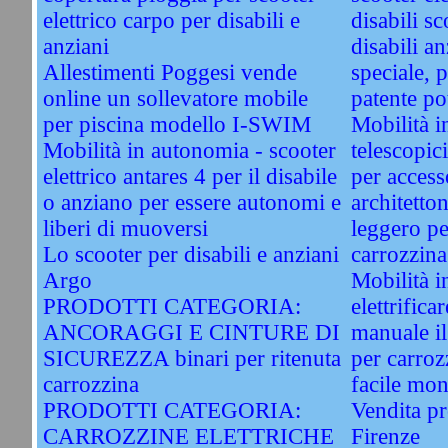
elettrico carpo per disabili e
disabili sc
anziani
disabili an
Allestimenti Poggesi vende
speciale, 
online un sollevatore mobile
patente po
per piscina modello I-SWIM
Mobilità i
Mobilità in autonomia - scooter
telescopic
elettrico antares 4 per il disabile
per access
o anziano per essere autonomi e
architetto
liberi di muoversi
leggero per
Lo scooter per disabili e anziani
carrozzina
Argo
Mobilità i
PRODOTTI CATEGORIA:
elettrifica
ANCORAGGI E CINTURE DI
manuale il 
SICUREZZA binari per ritenuta
per carroz
carrozzina
facile mon
PRODOTTI CATEGORIA:
Vendita pr
CARROZZINE ELETTRICHE
Firenze