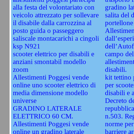
alla festa del volontariato con
gradino lat
veicolo attrezzato per sollevare
salita del 
il disabile dalla carrozzina al
portellone 
posto guida o passeggero
Allestimen
saliscale montacarichi a cingoli
dall’esper
ksp N921
dell’Autof
scooter elettrico per disabili e
campo del
anziani smontabil modello
allestiment
zoom
disabili.
Allestimenti Poggesi vende
kit tettino
online uno scooter elettrico di
per scooter
media dimensione modello
disabili e 
universe
Decreto de
GRADINO LATERALE
repubblica
ELETTRICO 60 CM.
n.503. Re
Allestimenti Poggesi vende
norme per 
online un gradino laterale
barriere a