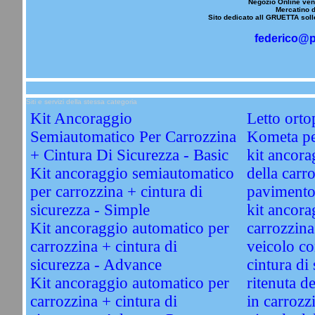
Negozio Online vend
Mercatino d
Sito dedicato all GRUETTA solle
federico@p
Siti e servizi della stessa categoria
Kit Ancoraggio
Letto orto
Semiautomatico Per Carrozzina
Kometa per
+ Cintura Di Sicurezza - Basic
kit ancorag
Kit ancoraggio semiautomatico
della carro
per carrozzina + cintura di
pavimento
sicurezza - Simple
kit ancora
Kit ancoraggio automatico per
carrozzina
carrozzina + cintura di
veicolo co
sicurezza - Advance
cintura di 
Kit ancoraggio automatico per
ritenuta d
carrozzina + cintura di
in carrozz