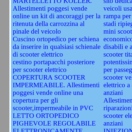
MARTELLETTO KOLLER.
sito dedic
Allestimenti poggesi vende
veicoli us
online un kit di ancoraggi per la
rampa per 
ritenuta della carrozzina al
stadi ripi
pinale del veicolo
mini scoot
Cuscino ortopedico per schiena
economico
da inserire in qualsiasi schienale
disabili e 
di scooter elettrico
scooter ti
cestino portapacchi posteriore
potentissi
per scooter elettrico
per passeg
COPERTURA SCOOTER
scooter v
IMPERMEABILE. Allestimenti
elettrico a
poggesi vende online una
anziani
copertura per gli
Allestimen
scooter,impermeabile in PVC
riparazion
LETTO ORTOPEDICO
scooter ele
PIGHEVOLE REGOLABILE
anziani
ELETTRONICAMENTE.
INIEZIO