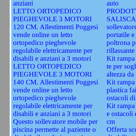
anziani
auto
LETTO ORTOPEDICO
PRODOTT
PIEGHEVOLE 3 MOTORI
SALISCA
120 CM. Allestimenti Poggesi
sollevatore
vende online un letto
portatile 
ortopedico pieghevole
poltrona p
regolabile elettricamente per
rillassant
disabili e anziani a 3 motori
Kit rampa 
LETTO ORTOPEDICO
te per sogl
PIEGHEVOLE 3 MOTORI
altezza da
140 CM. Allestimenti Poggesi
Kit rampa
vende online un letto
plastica fa
ortopedico pieghevole
ostacoli d
regolabile elettricamente per
Kit rampa 
disabili e anziani a 3 motori
e ostacoli 
Questo sollevatore mobile per
cm
piscina permette al paziente o
Offerta sco