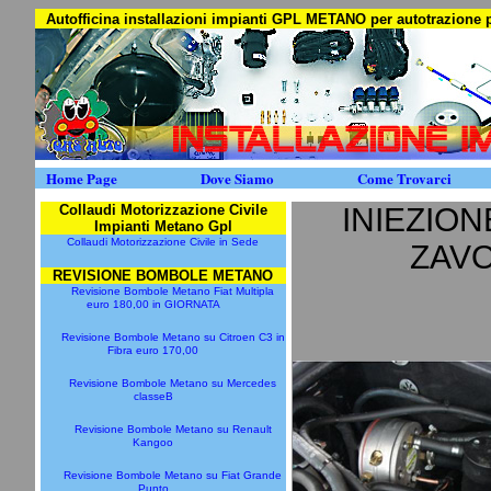
Autofficina installazioni impianti GPL METANO per autotrazion
Home Page
Dove Siamo
Come Trovarci
Collaudi Motorizzazione Civile
INIEZION
Impianti Metano Gpl
Collaudi Motorizzazione Civile in Sede
ZAVO
REVISIONE BOMBOLE METANO
Revisione Bombole Metano Fiat Multipla
euro 180,00 in GIORNATA
Revisione Bombole Metano su Citroen C3 in
Fibra euro 170,00
Revisione Bombole Metano su Mercedes
classeB
Revisione Bombole Metano su Renault
Kangoo
Revisione Bombole Metano su Fiat Grande
Punto