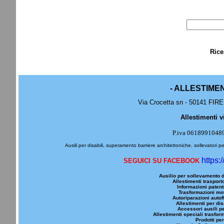
Rice
- ALLESTIME
Via Crocetta sn - 50141 FIRE
Allestimenti v
P.iva 0618991048
Ausili per disabili, superamento barriere architettoniche, sollevatori pe
https:
SEGUICI SU FACEBOOK
Ausilio per sollevamento d
Allestimenti trasporto
Informazioni patenti
Trasformazioni mot
Autoriparazioni autoff
Allestimenti per dis
Accessori ausili pe
Allestimenti speciali trasfor
Prodotti per