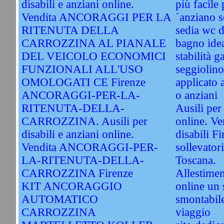
disabili e anziani online.
più facile p
Vendita ANCORAGGI PER LA
´anziano s
RITENUTA DELLA
sedia wc d
CARROZZINA AL PIANALE
bagno idea
DEL VEICOLO ECONOMICI
stabilità g
FUNZIONALI ALL'USO
seggiolino
OMOLOGATI CE Firenze
applicato a
ANCORAGGI-PER-LA-
o anziani
RITENUTA-DELLA-
Ausili per 
CARROZZINA. Ausili per
online. Ve
disabili e anziani online.
disabili F
Vendita ANCORAGGI-PER-
sollevatori
LA-RITENUTA-DELLA-
Toscana.
CARROZZINA Firenze
Allestimen
KIT ANCORAGGIO
online un 
AUTOMATICO
smontabile
CARROZZINA
viaggio