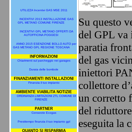
UTILIZZA Incentivi GAS MSE 2011
Su questo ve
INCENTIVI 2013 INSTALLAZIONE GAS
GPL METANO COMUNE FIRENZE
del GPL va i
INCENTIVI GPL METANO OFFERTI DA
AUTOFFICINA POGGESI
paratia front
ANNO 2015 ESENZIONE BOLLO AUTO per
GAS METANO GPL REGIONE TOSCANA
del gas vici
INFORMAZIONI
Chiarimenti sul parcheggio nei garages
iniettori PA
Durata delle bombole
FINANZIAMENTI INSTALLAZIONI
collettore d
Finanzia il tuo impianto
AMBIENTE VIABILITA NOTIZIE
un corretto
ORDINANZA LIMITAZIONI ZTL COMUNE DI
FIRENZE
del ridutto
PARTNER
Consorzio Ecogas
eseguita la
Prestitempo finanzia il tuo impianto gpl
QUANTO SI RISPARMIA