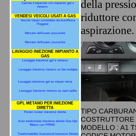
della pressio
Calcola il risparmio con impianto gpl o
metano
riduttore con
VENDESI VEICOLI USATI A GAS
Veicolo Usato controllato da Autofficina
Poggesi
aspirazione.
Mercato dell'usato youcar.biz
Mercato dell'usato youcar.biz
LAVAGGIO INIEZIONE IMPIANTO A
GAS
Lavaggio iniezione gpl e metano
Lavaggio iniezione metano su fiat multipla
Lavaggio iniezione gpl su nissan micra
Lavaggio iniezione metano su opel zafira
GPL METANO PER INIEZIONE
DIRETTA
TIPO CARBURAN
Presto novita' iniezione diretta
COSTRUTTORE :
Auto trasformate iniezione diretta Gas Gpl
Mtano con PRINS
MODELLO : A1 TS
CODICE MOTORE 
Trasformabilita' Autoveicoli Iniezione Diretta