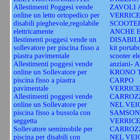
Allestimenti Poggesi vende
ZAVOLI 
online un letto ortopedico per
VERRICE
disabili pieghevole,regolabile
SCOOTE
elettricamente
ANCHE E
llestimenti poggesi vende un
DISABIL
sollevatore per piscina fisso a
kit porta
piastra pavimentale
scooter ele
Allestimenti poggesi vende
anziani-
online un Sollevatore per
KRONO T
piscina fisso a piastra
CARPO
pavimentale
VERRICE
Allestimenti poggesi vende
CARROZ
online un Sollevatore per
NEL VEI
piscina fisso a bussola con
SAMSON
seggetta
VERRICE
Sollevatore semimobile per
CARROZ
piscina per disabili con
NEL VEI