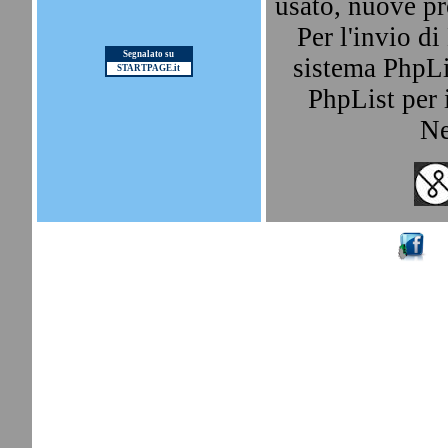
usato, nuove pr
Per l'invio d
Segnalato su
sistema PhpLis
STARTPAGE.it
PhpList per i
Ne