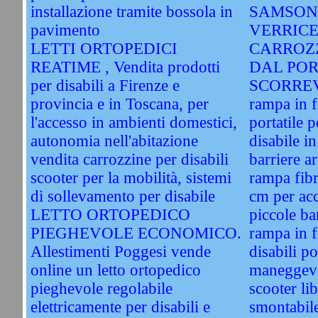
installazione tramite bossola in
SAMSON
pavimento
VERRICE
LETTI ORTOPEDICI
CARROZ
REATIME , Vendita prodotti
DAL PO
per disabili a Firenze e
SCORRE
provincia e in Toscana, per
rampa in f
l'accesso in ambienti domestici,
portatile 
autonomia nell'abitazione
disabile i
vendita carrozzine per disabili
barriere a
scooter per la mobilità, sistemi
rampa fibr
di sollevamento per disabile
cm per acc
LETTO ORTOPEDICO
piccole ba
PIEGHEVOLE ECONOMICO.
rampa in f
Allestimenti Poggesi vende
disabili po
online un letto ortopedico
maneggev
pieghevole regolabile
scooter li
elettricamente per disabili e
smontabile