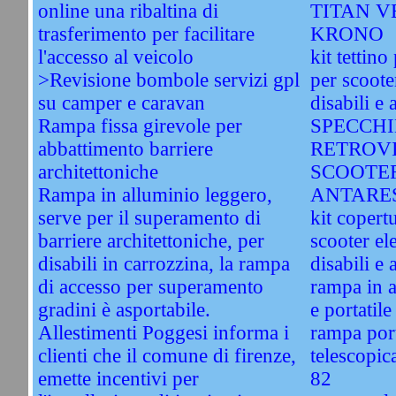
online una ribaltina di
TITAN V
trasferimento per facilitare
KRONO
l'accesso al veicolo
kit tettino
>Revisione bombole servizi gpl
per scooter
su camper e caravan
disabili e 
Rampa fissa girevole per
SPECCHI
abbattimento barriere
RETROVI
architettoniche
SCOOTER
Rampa in alluminio leggero,
ANTARE
serve per il superamento di
kit copert
barriere architettoniche, per
scooter ele
disabili in carrozzina, la rampa
disabili e 
di accesso per superamento
rampa in a
gradini è asportabile.
e portatil
Allestimenti Poggesi informa i
rampa port
clienti che il comune di firenze,
telescopic
emette incentivi per
82