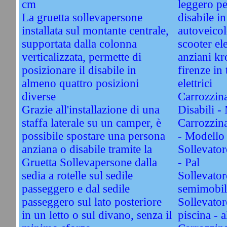
cm
leggero pe
La gruetta sollevapersone
disabile i
installata sul montante centrale,
autoveico
supportata dalla colonna
scooter ele
verticalizzata, permette di
anziani k
posizionare il disabile in
firenze in 
almeno quattro posizioni
elettrici
diverse
Carrozzina
Grazie all'installazione di una
Disabili -
staffa laterale su un camper, è
Carrozzina 
possibile spostare una persona
- Modello
anziana o disabile tramite la
Sollevator
Gruetta Sollevapersone dalla
- Pal
sedia a rotelle sul sedile
Sollevator
passeggero e dal sedile
semimobil
passeggero sul lato posteriore
Sollevator
in un letto o sul divano, senza il
piscina - 