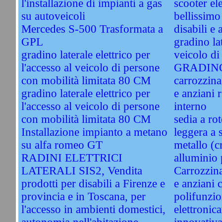
l'installazione di impianti a gas
scooter el
su autoveicoli
bellissimo
Mercedes S-500 Trasformata a
disabili e 
GPL
gradino la
gradino laterale elettrico per
veicolo di 
l'accesso al veicolo di persone
GRADINO
con mobilità limitata 80 CM
carrozzina 
gradino laterale elettrico per
e anziani 
l'accesso al veicolo di persone
interno
con mobilità limitata 80 CM
sedia a ro
Installazione impianto a metano
leggera a s
su alfa romeo GT
metallo (
RADINI ELETTRICI
alluminio 
LATERALI SIS2, Vendita
Carrozzina 
prodotti per disabili a Firenze e
e anziani 
provincia e in Toscana, per
polifunzio
l'accesso in ambienti domestici,
elettronic