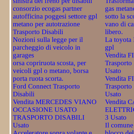
sinistra del freno per disabili
Trasformaz
consorzio ecogas partner
gas metan
autofficina poggesi settore gpl
sotto la s
metano per autotrazione
vano di c
Trasporto Disabili
libero.
Nozioni sulla legge per il
La toyota 
parcheggio di veicolo in
gpl
garages
Vendita FI
orsa copriruota scosta, per
Trasporto 
veicoli gpl o metano, borsa
Usato
porta ruota scorta.
Vendita FI
Ford Connect Trasporto
Trasporto 
Disabili
Usato
Vendita MERCEDES VIANO
Vendita
OCCASIONE USATO
ELETTRI
TRASPORTO DISABILI
3 Usato
Usato
Il comune 
Acceleratore sopra volante e
blocco del 