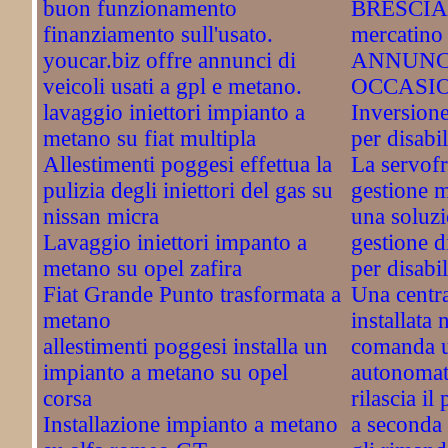
buon funzionamento
BRESCIA. 
finanziamento sull'usato.
mercatino 
youcar.biz offre annunci di
ANNUNC
veicoli usati a gpl e metano.
OCCASI
lavaggio iniettori impianto a
Inversione
metano su fiat multipla
per disabil
Allestimenti poggesi effettua la
La servofri
pulizia degli iniettori del gas su
gestione 
nissan micra
una soluzi
Lavaggio iniettori impanto a
gestione d
metano su opel zafira
per disabil
Fiat Grande Punto trasformata a
Una centra
metano
installata 
allestimenti poggesi installa un
comanda u
impianto a metano su opel
autonomati
corsa
rilascia il
Installazione impianto a metano
a seconda 