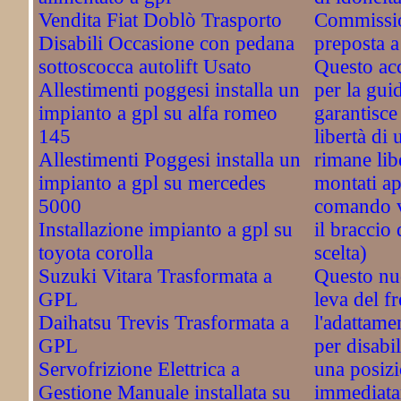
Vendita Fiat Doblò Trasporto
Commissio
Disabili Occasione con pedana
preposta a
sottoscocca autolift Usato
Questo acc
Allestimenti poggesi installa un
per la guid
impianto a gpl su alfa romeo
garantisce 
145
libertà di 
Allestimenti Poggesi installa un
rimane li
impianto a gpl su mercedes
montati ap
5000
comando vi
Installazione impianto a gpl su
il braccio 
toyota corolla
scelta)
Suzuki Vitara Trasformata a
Questo nu
GPL
leva del f
Daihatsu Trevis Trasformata a
l'adattame
GPL
per disabil
Servofrizione Elettrica a
una posizi
Gestione Manuale installata su
immediata