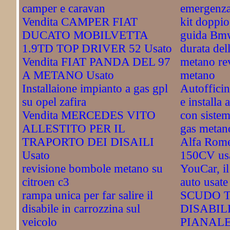
camper e caravan
emergenz
Vendita CAMPER FIAT
kit doppi
DUCATO MOBILVETTA
guida Bm
1.9TD TOP DRIVER 52 Usato
durata del
Vendita FIAT PANDA DEL 97
metano re
A METANO Usato
metano
Installaione impianto a gas gpl
Autofficin
su opel zafira
e installa 
Vendita MERCEDES VITO
con sistem
ALLESTITO PER IL
gas metano
TRAPORTO DEI DISAILI
Alfa Rome
Usato
150CV us
revisione bombole metano su
YouCar, il
citroen c3
auto usate
rampa unica per far salire il
SCUDO T
disabile in carrozzina sul
DISABIL
veicolo
PIANAL