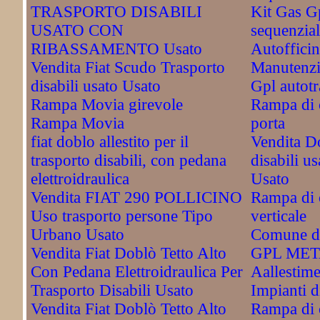
TRASPORTO DISABILI
Kit Gas G
USATO CON
sequenzial
RIBASSAMENTO Usato
Autofficin
Vendita Fiat Scudo Trasporto
Manutenzi
disabili usato Usato
Gpl autotr
Rampa Movia girevole
Rampa di c
Rampa Movia
porta
fiat doblo allestito per il
Vendita Do
trasporto disabili, con pedana
disabili u
elettroidraulica
Usato
Vendita FIAT 290 POLLICINO
Rampa di c
Uso trasporto persone Tipo
verticale
Urbano Usato
Comune di
Vendita Fiat Doblò Tetto Alto
GPL ME
Con Pedana Elettroidraulica Per
Aallestime
Trasporto Disabili Usato
Impianti
Vendita Fiat Doblò Tetto Alto
Rampa di 