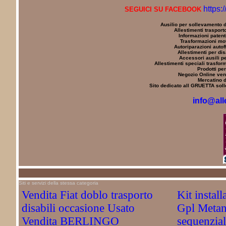
https:
SEGUICI SU FACEBOOK
Ausilio per sollevamento d
Allestimenti trasporto
Informazioni patenti
Trasformazioni mot
Autoriparazioni autoff
Allestimenti per dis
Accessori ausili pe
Allestimenti speciali trasfor
Prodotti per
Negozio Online vend
Mercatino d
Sito dedicato all GRUETTA solle
info@all
Siti e servizi della stessa categoria
Vendita Fiat doblo trasporto
Kit instal
disabili occasione Usato
Gpl Metan
Vendita BERLINGO
sequenzi