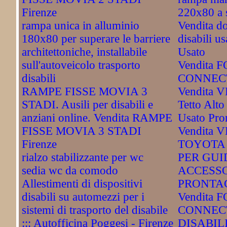
Firenze
220x80 a 
rampa unica in alluminio
Vendita do
180x80 per superare le barriere
disabili u
architettoniche, installabile
Usato
sull'autoveicolo trasporto
Vendita
disabili
CONNECT
RAMPE FISSE MOVIA 3
Vendita 
STADI. Ausili per disabili e
Tetto Alto
anziani online. Vendita RAMPE
Usato Pro
FISSE MOVIA 3 STADI
Vendita
Firenze
TOYOTA
rialzo stabilizzante per wc
PER GUI
sedia wc da comodo
ACCESSO
Allestimenti di dispositivi
PRONTAC
disabili su automezzi per i
Vendita
sistemi di trasporto del disabile
CONNEC
::: Autofficina Poggesi - Firenze
DISABIL