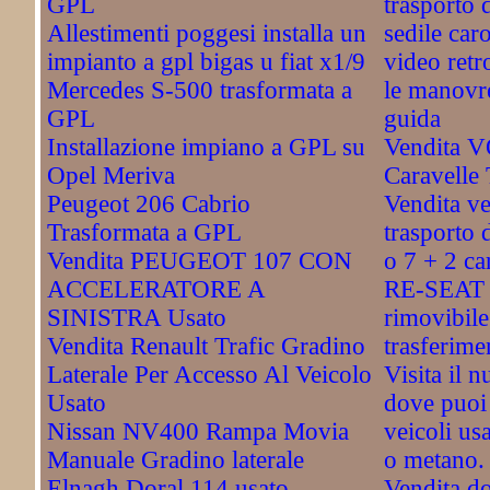
GPL
trasporto 
Allestimenti poggesi installa un
sedile car
impianto a gpl bigas u fiat x1/9
video retr
Mercedes S-500 trasformata a
le manovre
GPL
guida
Installazione impiano a GPL su
Vendita
Opel Meriva
Caravelle
Peugeot 206 Cabrio
Vendita ve
Trasformata a GPL
trasporto d
Vendita PEUGEOT 107 CON
o 7 + 2 ca
ACCELERATORE A
RE-SEAT -
SINISTRA Usato
rimovibile
Vendita Renault Trafic Gradino
trasferime
Laterale Per Accesso Al Veicolo
Visita il 
Usato
dove puoi 
Nissan NV400 Rampa Movia
veicoli usa
Manuale Gradino laterale
o metano.
Elnagh Doral 114 usato
Vendita do