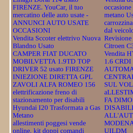
FIRENZE. YouCar, il tuo
occasione 
mercatino delle auto usate -
metano Us
ANNUNCI AUTO USATE
carrozzina
OCCASIONI
dal veicol
Vendita Sccoter elettrivo Nuova
Revisione
Blandno Usato
Citroen C
CAMPER FIAT DUCATO
Vendita 
MOBILVETTA 1.9TD TOP
1.6 CRDI
DRIVER 52 usato FIRENZE
AUTOMA
INIEZIONE DIRETTA GPL
CENTRA
ZAVOLI ALFA ROMEO 156
SUL VOL
elettrificazione freno di
aLLESTI
stazionamento per disabili
FA DIMO
Hyundai I20 Trasformata a Gas
DISABIL
Metano
ALL'AU
allestimenti poggesi vende
MODENA
online, kit doppi comandi
UILDM