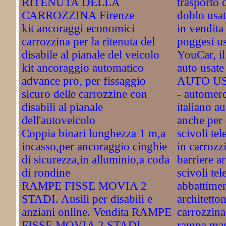
RITENUTA DELLA
trasporto d
CARROZZINA Firenze
doblo usat
kit ancoraggi economici
in vendita
carrozzina per la ritenuta del
poggesi u
disabile al pianale del veicolo
YouCar, il
kit ancoraggio automatico
auto usa
advance pro, per fissaggio
AUTO US
sicuro delle carrozzine con
- automerc
disabili al pianale
italiano a
dell'autoveicolo
anche per 
Coppia binari lunghezza 1 m,a
scivoli tel
incasso,per ancoraggio cinghie
in carroz
di sicurezza,in alluminio,a coda
barriere a
di rondine
scivoli tel
RAMPE FISSE MOVIA 2
abbattimen
STADI. Ausili per disabili e
architetton
anziani online. Vendita RAMPE
carrozzina
FISSE MOVIA 2 STADI
rampa man