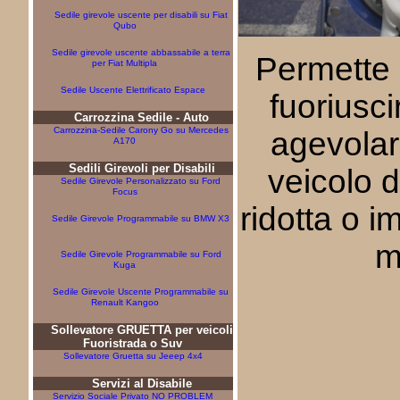
Sedile girevole uscente per disabili su Fiat
Qubo
Sedile girevole uscente abbassabile a terra
Permette d
per Fiat Multipla
Sedile Uscente Elettrificato Espace
fuoriusci
Carrozzina Sedile - Auto
Carrozzina-Sedile Carony Go su Mercedes
agevolar
A170
Sedili Girevoli per Disabili
veicolo 
Sedile Girevole Personalizzato su Ford
Focus
ridotta o i
Sedile Girevole Programmabile su BMW X3
m
Sedile Girevole Programmabile su Ford
Kuga
Sedile Girevole Uscente Programmabile su
Renault Kangoo
Sollevatore GRUETTA per veicoli
Fuoristrada o Suv
Sollevatore Gruetta su Jeeep 4x4
Servizi al Disabile
Servizio Sociale Privato NO PROBLEM