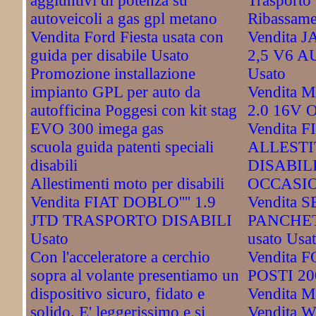
aggiuntivi di potenza su
Trasporto 
autoveicoli a gas gpl metano
Ribassame
Vendita Ford Fiesta usata con
Vendita
guida per disabile Usato
2,5 V6 
Promozione installazione
Usato
impianto GPL per auto da
Vendita
autofficina Poggesi con kit stag
2.0 16V 
EVO 300 imega gas
Vendita 
scuola guida patenti speciali
ALLESTI
disabili
DISABIL
Allestimenti moto per disabili
OCCASIO
Vendita FIAT DOBLO'''' 1.9
Vendita S
JTD TRASPORTO DISABILI
PANCHET
Usato
usato Usa
Con l'acceleratore a cerchio
Vendita 
sopra al volante presentiamo un
POSTI 20
dispositivo sicuro, fidato e
Vendita M
solido. E' leggerissimo e si
Vendita