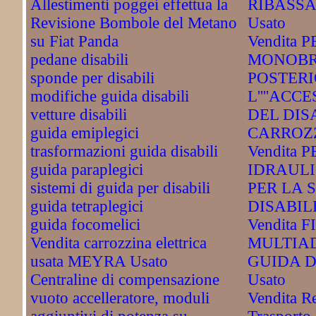
Allestimenti poggei effettua la
RIBASS
Revisione Bombole del Metano
Usato
su Fiat Panda
Vendita 
pedane disabili
MONOBR
sponde per disabili
POSTERI
modifiche guida disabili
L''''ACC
vetture disabili
DEL DIS
guida emiplegici
CARROZZ
trasformazioni guida disabili
Vendita
guida paraplegici
IDRAULI
sistemi di guida per disabili
PER LA 
guida tetraplegici
DISABILE
guida focomelici
Vendita 
Vendita carrozzina elettrica
MULTIAD
usata MEYRA Usato
GUIDA D
Centraline di compensazione
Usato
vuoto accelleratore, moduli
Vendita R