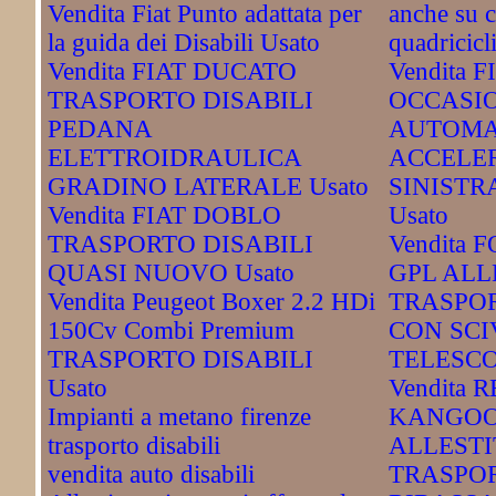
Vendita Fiat Punto adattata per
anche su c
la guida dei Disabili Usato
quadricicli
Vendita FIAT DUCATO
Vendita 
TRASPORTO DISABILI
OCCASI
PEDANA
AUTOMA
ELETTROIDRAULICA
ACCELE
GRADINO LATERALE Usato
SINISTR
Vendita FIAT DOBLO
Usato
TRASPORTO DISABILI
Vendita 
QUASI NUOVO Usato
GPL ALL
Vendita Peugeot Boxer 2.2 HDi
TRASPOR
150Cv Combi Premium
CON SCI
TRASPORTO DISABILI
TELESCOP
Usato
Vendita 
Impianti a metano firenze
KANGOO
trasporto disabili
ALLESTI
vendita auto disabili
TRASPOR