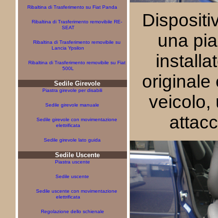
Ribaltina di Trasferimento su Fiat Panda
Dispositiv
Ribaltina di Trasferimento removibile RE-
SEAT
una pia
Ribaltina di Trasferimento removibile su
Lancia Ypsilon
installat
Ribaltina di Trasferimento removibile su Fiat
500L
originale 
Sedile Girevole
Piastra girevole per disabili
veicolo, 
Sedile girevole manuale
attacc
Sedile girevole con movimentazione
elettrificata
Sedile girevole lato guida
Sedile Uscente
Piastra uscente
Sedile uscente
Sedile uscente con movimentazione
elettrificata
Regolazione dello schienale