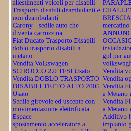
allestimenti veicoli per disabili
PARAPLE
Trasporto disabili deambulanti e
CHALLEN
non deambulanti
BRESCIA. 
Carony - sedile auto che
mercatino 
diventa carrozzina
ANNUNC
Fiat Ducato Trasporto Disabili
OCCASI
doblo trasporto disabili a
installazi
metano
gpl per au
Vendita Volkswagen
volkswagh
SCIROCCO 2.0 TFSI Usato
Vendita v
Vendita DOBLO TRASPORTO
Vendita o
DISABILI TETTO ALTO 2005
Vendita Fi
Usato
a Metano 
Sedile girevole ed uscente con
Vendita Fi
movimentazione elettrificata
a Metano 
Espace
Additivo l
spostamento acceleratore a
impianto 