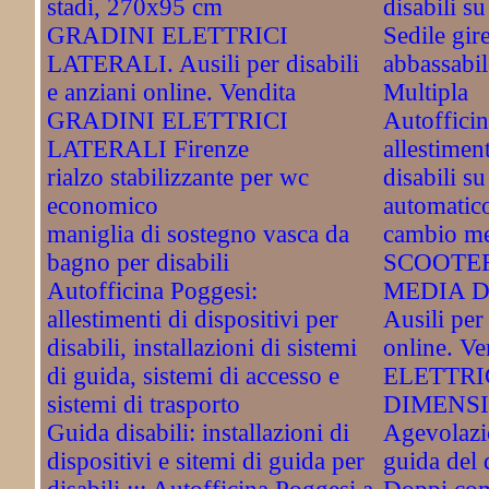
stadi, 270x95 cm
disabili s
GRADINI ELETTRICI
Sedile gir
LATERALI. Ausili per disabili
abbassabile
e anziani online. Vendita
Multipla
GRADINI ELETTRICI
Autoffici
LATERALI Firenze
allestimen
rialzo stabilizzante per wc
disabili s
economico
automatico
maniglia di sostegno vasca da
cambio me
bagno per disabili
SCOOTER
Autofficina Poggesi:
MEDIA D
allestimenti di dispositivi per
Ausili per 
disabili, installazioni di sistemi
online. 
di guida, sistemi di accesso e
ELETTRI
sistemi di trasporto
DIMENSIO
Guida disabili: installazioni di
Agevolazio
dispositivi e sitemi di guida per
guida del 