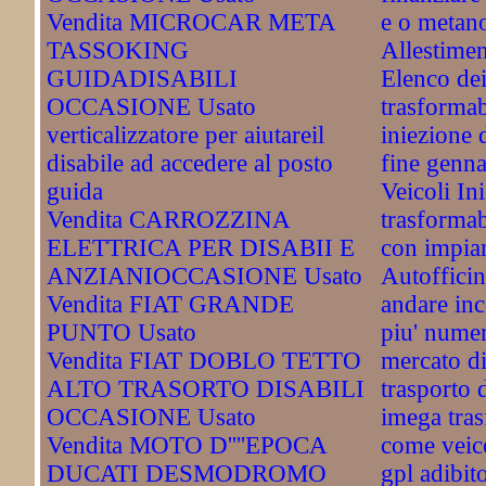
Vendita MICROCAR META
e o metan
TASSOKING
Allestimen
GUIDADISABILI
Elenco dei
OCCASIONE Usato
trasformab
verticalizzatore per aiutareil
iniezione d
disabile ad accedere al posto
fine genn
guida
Veicoli In
Vendita CARROZZINA
trasformab
ELETTRICA PER DISABII E
con impian
ANZIANIOCCASIONE Usato
Autofficin
Vendita FIAT GRANDE
andare inc
PUNTO Usato
piu' numer
Vendita FIAT DOBLO TETTO
mercato di
ALTO TRASORTO DISABILI
trasporto d
OCCASIONE Usato
imega tras
Vendita MOTO D''''EPOCA
come veico
DUCATI DESMODROMO
gpl adibit