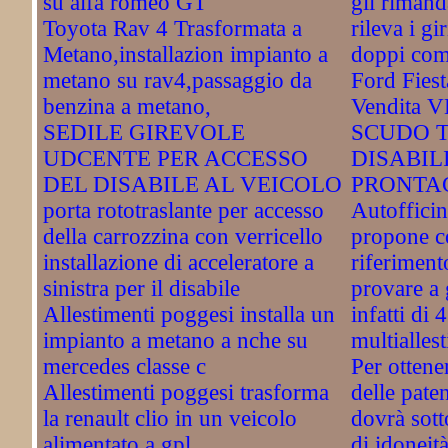
su alfa romeo GT
gli rimand
Toyota Rav 4 Trasformata a
rileva i gi
Metano,installazion impianto a
doppi com
metano su rav4,passaggio da
Ford Fiest
benzina a metano,
Vendita 
SEDILE GIREVOLE
SCUDO 
UDCENTE PER ACCESSO
DISABIL
DEL DISABILE AL VEICOLO
PRONTAC
porta rototraslante per accesso
Autofficin
della carrozzina con verricello
propone c
installazione di acceleratore a
riferiment
sinistra per il disabile
provare a
Allestimenti poggesi installa un
infatti di
impianto a metano a nche su
multiallest
mercedes classe c
Per ottener
Allestimenti poggesi trasforma
delle paten
la renault clio in un veicolo
dovrà sott
alimentato a gpl
di idoneità