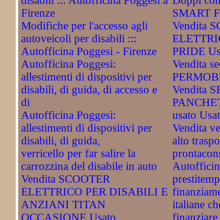
disabili ::: Autofficina Poggesi a
Doppi com
Firenze
SMART Fo
Modifiche per l'accesso agli
Vendita 
autoveicoli per disabili :::
ELETTRI
Autofficina Poggesi - Firenze
PRIDE Us
Autofficina Poggesi:
Vendita sed
allestimenti di dispositivi per
PERMOBI
disabili, di guida, di accesso e
Vendita 
di
PANCHET
Autofficina Poggesi:
usato Usa
allestimenti di dispositivi per
Vendita ve
disabili, di guida,
alto traspo
verricello per far salire la
prontacon
carrozzina del disabile in auto
Autofficin
Vendita SCOOTER
prestitemp
ELETTRICO PER DISABILI E
finanziame
ANZIANI TITAN
italiane c
OCCASIONE Usato
finanziare