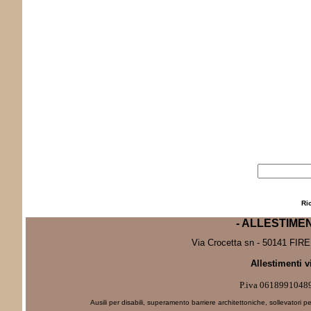
Ri
- ALLESTIME
Via Crocetta sn - 50141 FIRE
Allestimenti v
P.iva 0618991048
Ausili per disabili, superamento barriere architettoniche, sollevatori pe