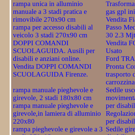
rampa unica in alluminio
Trasformaz
manuale a 3 stadi pratica e
gas gpl ini
rimovibile 270x90 cm
Vendita F
rampa per accesso disabili al
Passo Med
veicolo 3 stadi 270x90 cm
30 2.3 Mj
DOPPI COMANDI
Vendita 
SCUOLAGUIDA. Ausili per
Usato
disabili e anziani online.
Ford TRA
Vendita DOPPI COMANDI
Pronta Co
SCUOLAGUIDA Firenze.
trasporto 
carrozzina
rampa manuale pieghevole e
Sedile usc
girevole, 2 stadi 180x80 cm
movimentaz
rampa manuale pieghevole e
per disabil
girevole,in lamiera di alluminio
Regolazion
220x80
per disabil
rampa pieghevole e girevole a 3
Sedile gir