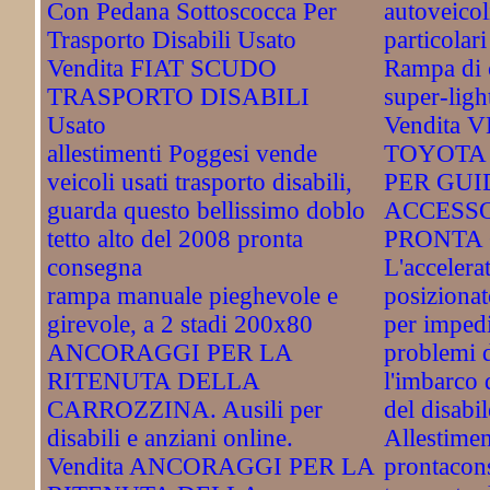
Con Pedana Sottoscocca Per
autoveicol
Trasporto Disabili Usato
particolari
Vendita FIAT SCUDO
Rampa di c
TRASPORTO DISABILI
super-ligh
Usato
Vendita
allestimenti Poggesi vende
TOYOTA
veicoli usati trasporto disabili,
PER GUI
guarda questo bellissimo doblo
ACCESSO
tetto alto del 2008 pronta
PRONTA 
consegna
L'accelera
rampa manuale pieghevole e
posizionat
girevole, a 2 stadi 200x80
per impedi
ANCORAGGI PER LA
problemi d
RITENUTA DELLA
l'imbarco d
CARROZZINA. Ausili per
del disabil
disabili e anziani online.
Allestimen
Vendita ANCORAGGI PER LA
prontacon