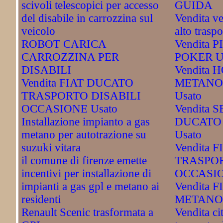
scivoli telescopici per accesso
GUIDA
del disabile in carrozzina sul
Vendita ve
veicolo
alto traspo
ROBOT CARICA
Vendita 
CARROZZINA PER
POKER U
DISABILI
Vendita 
Vendita FIAT DUCATO
METANO
TRASPORTO DISABILI
Usato
OCCASIONE Usato
Vendita S
Installazione impianto a gas
DUCATO
metano per autotrazione su
Usato
suzuki vitara
Vendita 
il comune di firenze emette
TRASPOR
incentivi per installazione di
OCCASIO
impianti a gas gpl e metano ai
Vendita 
residenti
METANO 
Renault Scenic trasformata a
Vendita ci