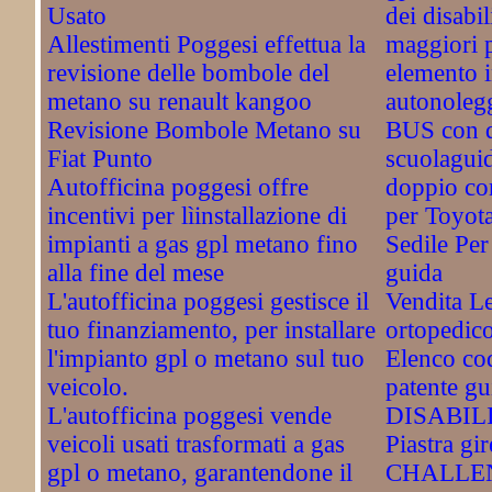
Usato
dei disabil
Allestimenti Poggesi effettua la
maggiori 
revisione delle bombole del
elemento i
metano su renault kangoo
autonolegg
Revisione Bombole Metano su
BUS con 
Fiat Punto
scuolagui
Autofficina poggesi offre
doppio co
incentivi per lìinstallazione di
per Toyot
impianti a gas gpl metano fino
Sedile Per
alla fine del mese
guida
L'autofficina poggesi gestisce il
Vendita Le
tuo finanziamento, per installare
ortopedic
l'impianto gpl o metano sul tuo
Elenco cod
veicolo.
patente gu
L'autofficina poggesi vende
DISABIL
veicoli usati trasformati a gas
Piastra gir
gpl o metano, garantendone il
CHALLEN