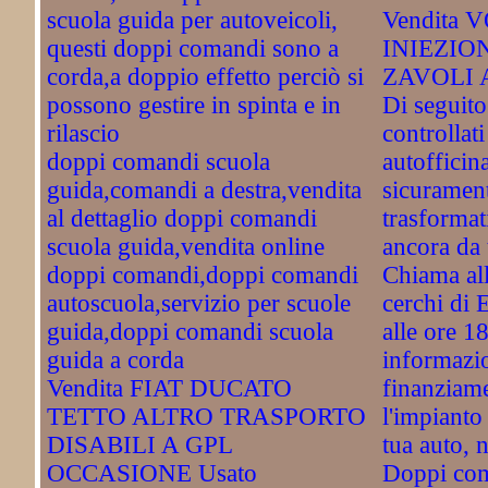
scuola guida per autoveicoli,
Vendita 
questi doppi comandi sono a
INIEZIO
corda,a doppio effetto perciò si
ZAVOLI 
possono gestire in spinta e in
Di seguito
rilascio
controllati
doppi comandi scuola
autofficin
guida,comandi a destra,vendita
sicuramente
al dettaglio doppi comandi
trasformat
scuola guida,vendita online
ancora da 
doppi comandi,doppi comandi
Chiama al
autoscuola,servizio per scuole
cerchi di 
guida,doppi comandi scuola
alle ore 1
guida a corda
informazio
Vendita FIAT DUCATO
finanziame
TETTO ALTRO TRASPORTO
l'impianto
DISABILI A GPL
tua auto, 
OCCASIONE Usato
Doppi com