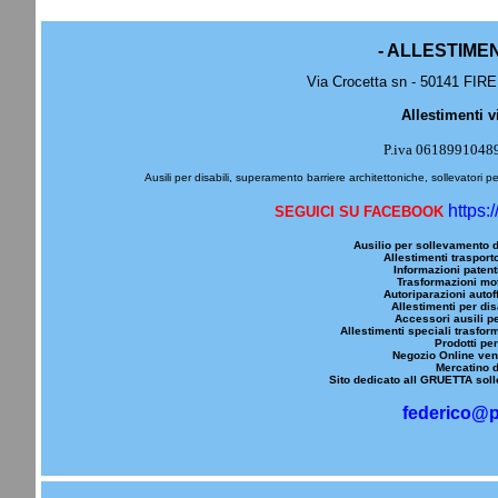
- ALLESTIME
Via Crocetta sn - 50141 FIRE
Allestimenti v
P.iva 0618991048
Ausili per disabili, superamento barriere architettoniche, sollevatori pe
https:
SEGUICI SU FACEBOOK
Ausilio per sollevamento d
Allestimenti trasporto
Informazioni patenti
Trasformazioni mot
Autoriparazioni autoff
Allestimenti per dis
Accessori ausili pe
Allestimenti speciali trasfor
Prodotti per
Negozio Online vend
Mercatino d
Sito dedicato all GRUETTA solle
federico@p