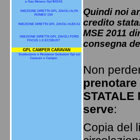
a Gas Metano Gpl BIGAS
Quindi noi an
INIEZIONE DIRETTA GPL ZAVOLI ALFA
ROMEO 156
credito stat
INIEZIONE DIRETTA GPL ZAVOLI AUDI A1
MSE 2011 dir
INIEZIONE DIRETTA GPL ZAVOLI FORD
FOCUS 1.6 ECOBUST
consegna del
GPL CAMPER CARAVAN
Sostituzione o Revisione Serbatoio Gpl sul
Caravan o Camper
Non perder
prenotare
STATALE 
serve
:
Copia del l