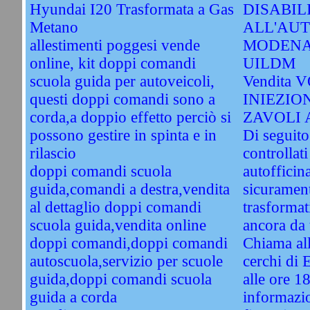
Hyundai I20 Trasformata a Gas
DISABIL
Metano
ALL'AU
allestimenti poggesi vende
MODENA
online, kit doppi comandi
UILDM
scuola guida per autoveicoli,
Vendita 
questi doppi comandi sono a
INIEZIO
corda,a doppio effetto perciò si
ZAVOLI 
possono gestire in spinta e in
Di seguito
rilascio
controllati
doppi comandi scuola
autofficin
guida,comandi a destra,vendita
sicuramente
al dettaglio doppi comandi
trasformat
scuola guida,vendita online
ancora da 
doppi comandi,doppi comandi
Chiama al
autoscuola,servizio per scuole
cerchi di 
guida,doppi comandi scuola
alle ore 1
guida a corda
informazio