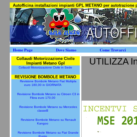
Autofficina installazioni impianti GPL METANO per autotrazion
Home Page
Dove Siamo
Come Trovarci
Collaudi Motorizzazione Civile
UTILIZZA I
Impianti Metano Gpl
Collaudi Motorizzazione Civile in Sede
REVISIONE BOMBOLE METANO
Revisione Bombole Metano Fiat Multipla
euro 180,00 in GIORNATA
Revisione Bombole Metano su Citroen C3 in
Fibra euro 170,00
Revisione Bombole Metano su Mercedes
classeB
Revisione Bombole Metano su Renault
Kangoo
Revisione Bombole Metano su Fiat Grande
Punto