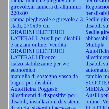
rampa manuale pieghevole e
per disabil
girevole,in lamiera di alluminio
Regolazion
220x80
per disabil
rampa pieghevole e girevole a 3
Sedile gir
stadi, 270x95 cm
disabili s
GRADINI ELETTRICI
Sedile gir
LATERALI. Ausili per disabili
abbassabile
e anziani online. Vendita
Multipla
GRADINI ELETTRICI
Autoffici
LATERALI Firenze
allestimen
rialzo stabilizzante per wc
disabili s
economico
automatico
maniglia di sostegno vasca da
cambio me
bagno per disabili
SCOOTER
Autofficina Poggesi:
MEDIA D
allestimenti di dispositivi per
Ausili per 
disabili, installazioni di sistemi
online. 
di guida, sistemi di accesso e
ELETTRI