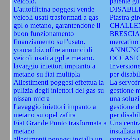
veicolo.
patente gu
L'autofficina poggesi vende
DISABIL
veicoli usati trasformati a gas
Piastra gir
gpl o metano, garantendone il
CHALLEN
buon funzionamento
BRESCIA. 
finanziamento sull'usato.
mercatino 
youcar.biz offre annunci di
ANNUNC
veicoli usati a gpl e metano.
OCCASI
lavaggio iniettori impianto a
Inversione
metano su fiat multipla
per disabil
Allestimenti poggesi effettua la
La servofri
pulizia degli iniettori del gas su
gestione 
nissan micra
una soluzi
Lavaggio iniettori impanto a
gestione d
metano su opel zafira
per disabil
Fiat Grande Punto trasformata a
Una centra
metano
installata 
allestimenti poggesi installa un
comanda u