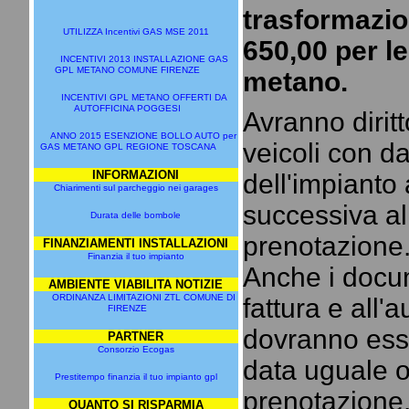
trasformazio
UTILIZZA Incentivi GAS MSE 2011
650,00 per le
INCENTIVI 2013 INSTALLAZIONE GAS
GPL METANO COMUNE FIRENZE
metano.
INCENTIVI GPL METANO OFFERTI DA
AUTOFFICINA POGGESI
Avranno diritt
ANNO 2015 ESENZIONE BOLLO AUTO per
veicoli con da
GAS METANO GPL REGIONE TOSCANA
INFORMAZIONI
dell'impianto
Chiarimenti sul parcheggio nei garages
successiva al
Durata delle bombole
prenotazione
FINANZIAMENTI INSTALLAZIONI
Finanzia il tuo impianto
Anche i docume
AMBIENTE VIABILITA NOTIZIE
ORDINANZA LIMITAZIONI ZTL COMUNE DI
fattura e all'
FIRENZE
dovranno esse
PARTNER
Consorzio Ecogas
data uguale o
Prestitempo finanzia il tuo impianto gpl
prenotazione
QUANTO SI RISPARMIA