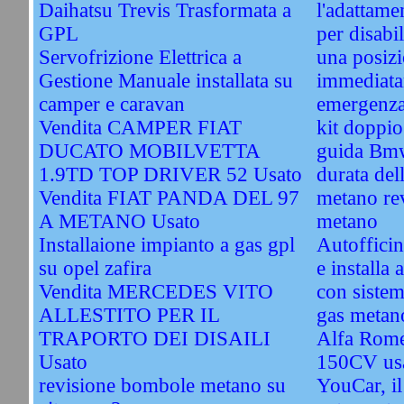
Daihatsu Trevis Trasformata a
l'adattame
GPL
per disabil
Servofrizione Elettrica a
una posizi
Gestione Manuale installata su
immediata
camper e caravan
emergenz
Vendita CAMPER FIAT
kit doppi
DUCATO MOBILVETTA
guida Bm
1.9TD TOP DRIVER 52 Usato
durata del
Vendita FIAT PANDA DEL 97
metano re
A METANO Usato
metano
Installaione impianto a gas gpl
Autofficin
su opel zafira
e installa 
Vendita MERCEDES VITO
con sistem
ALLESTITO PER IL
gas metano
TRAPORTO DEI DISAILI
Alfa Rome
Usato
150CV us
revisione bombole metano su
YouCar, il