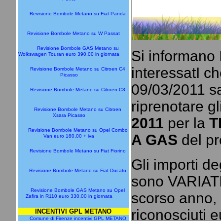
Revisione Bombole Metano su Fiat Panda
Revisione Bombole Metano su W Passat
Revisione Bombole GAS Metano su
Si informano
Wolkswagen Touran euro 390,00 in giornata
interessatI ch
Revisione Bombole Metano su Citroen C4
Picasso
09/03/2011 
Revisione Bombole Metano su Citroen C3
riprenotare gl
Revisione Bombole Metano su Citroen
Xsara Picasso
2011
per la
T
Revisione Bombole Metano su Opel Combo
A GAS
del pr
Van euro 180,00 + iva
Revisione Bombole Metano su Fiat Fiorino
Gli importi de
Revisione Bombole Metano su Fiat Ducato
sono VARIATI 
Revisione Bombole GAS Metano su Opel
scorso anno, 
Zafira in R110 euro 330,00 in giornata
riconosciuti 
INCENTIVI GPL METANO
Comune di Firenze incentivi GPL METANO