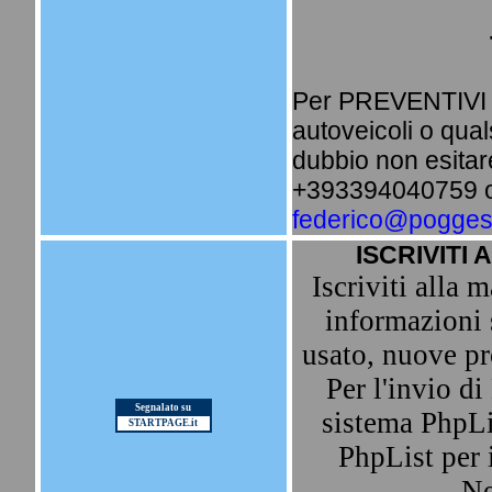
Per PREVENTIVI i
autoveicoli o qua
dubbio non esitare
+393394040759 o 
federico@poggesi
ISCRIVITI 
Iscriviti alla m
informazioni 
usato, nuove pr
Per l'invio d
Segnalato su
sistema PhpLis
STARTPAGE.it
PhpList per i
Ne