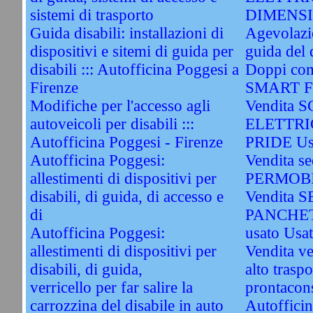
sistemi di trasporto
DIMENSIO
Guida disabili: installazioni di
Agevolazio
dispositivi e sitemi di guida per
guida del 
disabili ::: Autofficina Poggesi a
Doppi com
Firenze
SMART Fo
Modifiche per l'accesso agli
Vendita 
autoveicoli per disabili :::
ELETTRI
Autofficina Poggesi - Firenze
PRIDE Us
Autofficina Poggesi:
Vendita sed
allestimenti di dispositivi per
PERMOBI
disabili, di guida, di accesso e
Vendita 
di
PANCHET
Autofficina Poggesi:
usato Usa
allestimenti di dispositivi per
Vendita ve
disabili, di guida,
alto traspo
verricello per far salire la
prontacon
carrozzina del disabile in auto
Autofficin