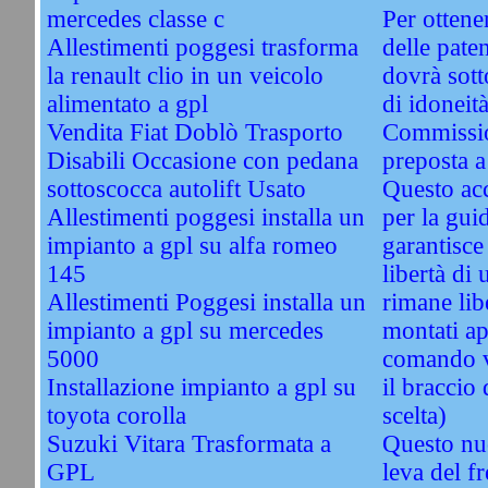
mercedes classe c
Per ottener
Allestimenti poggesi trasforma
delle paten
la renault clio in un veicolo
dovrà sott
alimentato a gpl
di idoneità
Vendita Fiat Doblò Trasporto
Commissio
Disabili Occasione con pedana
preposta a
sottoscocca autolift Usato
Questo acc
Allestimenti poggesi installa un
per la guid
impianto a gpl su alfa romeo
garantisce 
145
libertà di 
Allestimenti Poggesi installa un
rimane li
impianto a gpl su mercedes
montati ap
5000
comando vi
Installazione impianto a gpl su
il braccio 
toyota corolla
scelta)
Suzuki Vitara Trasformata a
Questo nu
GPL
leva del f