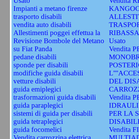
Usato
Vendita 
Impianti a metano firenze
KANGOO
trasporto disabili
ALLESTI
vendita auto disabili
TRASPOR
Allestimenti poggei effettua la
RIBASS
Revisione Bombole del Metano
Usato
su Fiat Panda
Vendita 
pedane disabili
MONOBR
sponde per disabili
POSTERI
modifiche guida disabili
L''''ACC
vetture disabili
DEL DIS
guida emiplegici
CARROZZ
trasformazioni guida disabili
Vendita
guida paraplegici
IDRAULI
sistemi di guida per disabili
PER LA 
guida tetraplegici
DISABILE
guida focomelici
Vendita 
Vendita carrozzina elettrica
MULTIAD