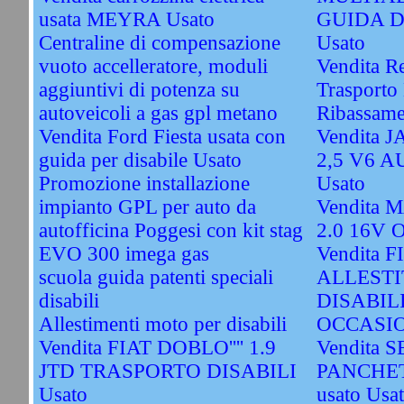
usata MEYRA Usato
GUIDA D
Centraline di compensazione
Usato
vuoto accelleratore, moduli
Vendita R
aggiuntivi di potenza su
Trasporto 
autoveicoli a gas gpl metano
Ribassame
Vendita Ford Fiesta usata con
Vendita
guida per disabile Usato
2,5 V6 
Promozione installazione
Usato
impianto GPL per auto da
Vendita
autofficina Poggesi con kit stag
2.0 16V 
EVO 300 imega gas
Vendita 
scuola guida patenti speciali
ALLESTI
disabili
DISABIL
Allestimenti moto per disabili
OCCASIO
Vendita FIAT DOBLO'''' 1.9
Vendita S
JTD TRASPORTO DISABILI
PANCHET
Usato
usato Usa