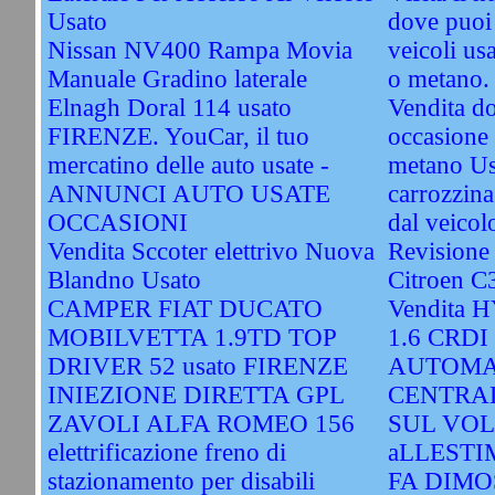
Usato
dove puoi 
Nissan NV400 Rampa Movia
veicoli usa
Manuale Gradino laterale
o metano.
Elnagh Doral 114 usato
Vendita do
FIRENZE. YouCar, il tuo
occasione 
mercatino delle auto usate -
metano Us
ANNUNCI AUTO USATE
carrozzina
OCCASIONI
dal veicol
Vendita Sccoter elettrivo Nuova
Revisione
Blandno Usato
Citroen C
CAMPER FIAT DUCATO
Vendita 
MOBILVETTA 1.9TD TOP
1.6 CRDI
DRIVER 52 usato FIRENZE
AUTOMA
INIEZIONE DIRETTA GPL
CENTRA
ZAVOLI ALFA ROMEO 156
SUL VOL
elettrificazione freno di
aLLESTI
stazionamento per disabili
FA DIMO