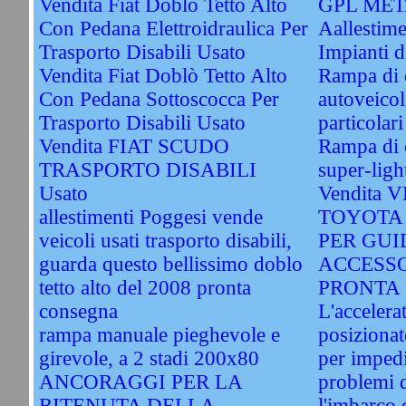
Vendita Fiat Doblò Tetto Alto
GPL ME
Con Pedana Elettroidraulica Per
Aallestime
Trasporto Disabili Usato
Impianti
Vendita Fiat Doblò Tetto Alto
Rampa di 
Con Pedana Sottoscocca Per
autoveicol
Trasporto Disabili Usato
particolari
Vendita FIAT SCUDO
Rampa di c
TRASPORTO DISABILI
super-ligh
Usato
Vendita
allestimenti Poggesi vende
TOYOTA
veicoli usati trasporto disabili,
PER GUI
guarda questo bellissimo doblo
ACCESSO
tetto alto del 2008 pronta
PRONTA 
consegna
L'accelera
rampa manuale pieghevole e
posizionat
girevole, a 2 stadi 200x80
per impedi
ANCORAGGI PER LA
problemi d
RITENUTA DELLA
l'imbarco d