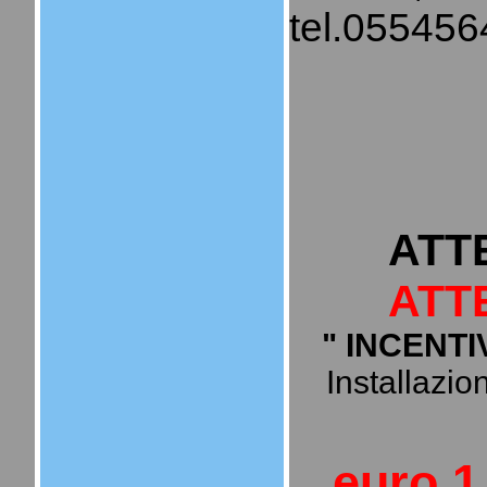
tel.05545
ATT
ATT
" INCENTI
Installazion
euro 1