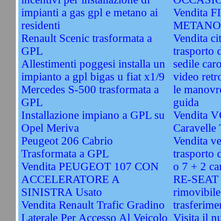
impianti a gas gpl e metano ai
Vendita 
residenti
METANO 
Renault Scenic trasformata a
Vendita ci
GPL
trasporto 
Allestimenti poggesi installa un
sedile car
impianto a gpl bigas u fiat x1/9
video retr
Mercedes S-500 trasformata a
le manovre
GPL
guida
Installazione impiano a GPL su
Vendita
Opel Meriva
Caravelle
Peugeot 206 Cabrio
Vendita ve
Trasformata a GPL
trasporto d
Vendita PEUGEOT 107 CON
o 7 + 2 ca
ACCELERATORE A
RE-SEAT -
SINISTRA Usato
rimovibile
Vendita Renault Trafic Gradino
trasferime
Laterale Per Accesso Al Veicolo
Visita il 