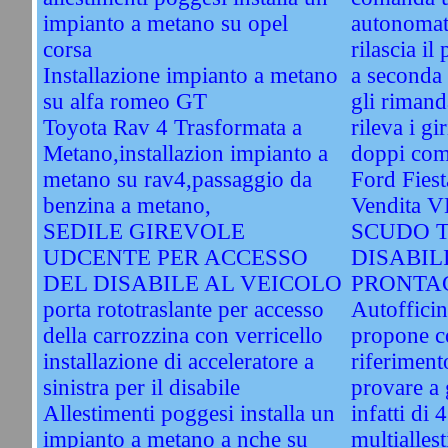
impianto a metano su opel
autonomati
corsa
rilascia il
Installazione impianto a metano
a seconda 
su alfa romeo GT
gli rimand
Toyota Rav 4 Trasformata a
rileva i gi
Metano,installazion impianto a
doppi com
metano su rav4,passaggio da
Ford Fiest
benzina a metano,
Vendita 
SEDILE GIREVOLE
SCUDO 
UDCENTE PER ACCESSO
DISABIL
DEL DISABILE AL VEICOLO
PRONTAC
porta rototraslante per accesso
Autofficin
della carrozzina con verricello
propone c
installazione di acceleratore a
riferiment
sinistra per il disabile
provare a
Allestimenti poggesi installa un
infatti di
impianto a metano a nche su
multiallest