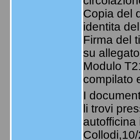
circolazion
Copia del 
identita del
Firma del t
su allegato
Modulo T
compilato e
I document
li trovi pre
autofficina 
Collodi,10