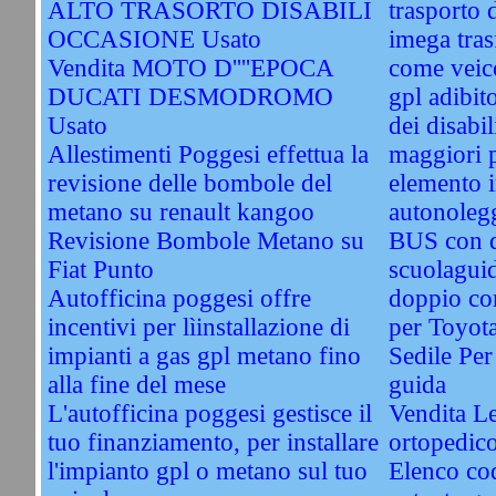
ALTO TRASORTO DISABILI
trasporto d
OCCASIONE Usato
imega tras
Vendita MOTO D''''EPOCA
come veico
DUCATI DESMODROMO
gpl adibit
Usato
dei disabil
Allestimenti Poggesi effettua la
maggiori 
revisione delle bombole del
elemento i
metano su renault kangoo
autonolegg
Revisione Bombole Metano su
BUS con 
Fiat Punto
scuolagui
Autofficina poggesi offre
doppio co
incentivi per lìinstallazione di
per Toyot
impianti a gas gpl metano fino
Sedile Per
alla fine del mese
guida
L'autofficina poggesi gestisce il
Vendita Le
tuo finanziamento, per installare
ortopedic
l'impianto gpl o metano sul tuo
Elenco cod