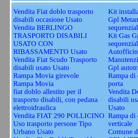
Siti e servizi della stessa categoria
Vendita Fiat doblo trasporto
Kit instal
disabili occasione Usato
Gpl Metan
Vendita BERLINGO
sequenzi
TRASPORTO DISABILI
Kit Gas G
USATO CON
sequenzial
RIBASSAMENTO Usato
Autofficin
Vendita Fiat Scudo Trasporto
Manutenzi
disabili usato Usato
Gpl autotr
Rampa Movia girevole
Rampa di c
Rampa Movia
porta
fiat doblo allestito per il
Vendita Do
trasporto disabili, con pedana
disabili u
elettroidraulica
Usato
Vendita FIAT 290 POLLICINO
Rampa di c
Uso trasporto persone Tipo
verticale
Urbano Usato
Comune di