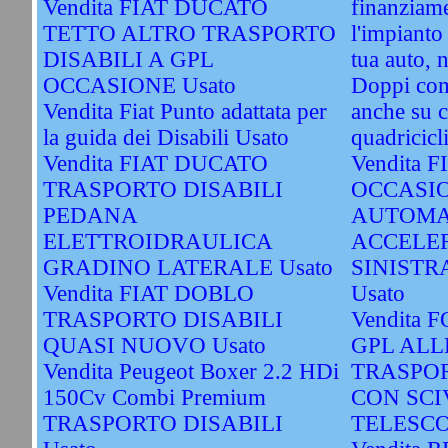
Vendita FIAT DUCATO
finanziame
TETTO ALTRO TRASPORTO
l'impianto
DISABILI A GPL
tua auto, 
OCCASIONE Usato
Doppi com
Vendita Fiat Punto adattata per
anche su c
la guida dei Disabili Usato
quadricicli
Vendita FIAT DUCATO
Vendita 
TRASPORTO DISABILI
OCCASI
PEDANA
AUTOMA
ELETTROIDRAULICA
ACCELE
GRADINO LATERALE Usato
SINISTR
Vendita FIAT DOBLO
Usato
TRASPORTO DISABILI
Vendita 
QUASI NUOVO Usato
GPL ALL
Vendita Peugeot Boxer 2.2 HDi
TRASPOR
150Cv Combi Premium
CON SCI
TRASPORTO DISABILI
TELESCOP