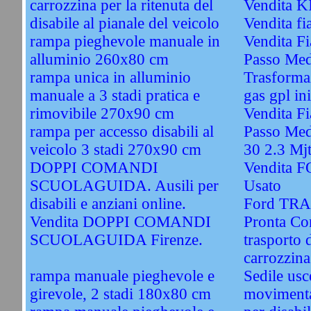
carrozzina per la ritenuta del
Vendita 
disabile al pianale del veicolo
Vendita fi
rampa pieghevole manuale in
Vendita Fi
alluminio 260x80 cm
Passo Med
rampa unica in alluminio
Trasformaz
manuale a 3 stadi pratica e
gas gpl ini
rimovibile 270x90 cm
Vendita F
rampa per accesso disabili al
Passo Med
veicolo 3 stadi 270x90 cm
30 2.3 Mj
DOPPI COMANDI
Vendita 
SCUOLAGUIDA. Ausili per
Usato
disabili e anziani online.
Ford TRA
Vendita DOPPI COMANDI
Pronta Co
SCUOLAGUIDA Firenze.
trasporto 
carrozzina
rampa manuale pieghevole e
Sedile usc
girevole, 2 stadi 180x80 cm
movimentaz