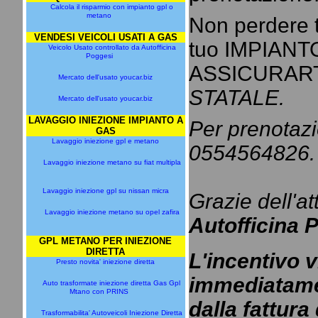
Calcola il risparmio con impianto gpl o
metano
Non perdere 
VENDESI VEICOLI USATI A GAS
tuo IMPIANT
Veicolo Usato controllato da Autofficina
Poggesi
ASSICURART
Mercato dell'usato youcar.biz
STATALE.
Mercato dell'usato youcar.biz
LAVAGGIO INIEZIONE IMPIANTO A
Per prenotazio
GAS
Lavaggio iniezione gpl e metano
0554564826.
Lavaggio iniezione metano su fiat multipla
Lavaggio iniezione gpl su nissan micra
Grazie dell'at
Lavaggio iniezione metano su opel zafira
Autofficina 
GPL METANO PER INIEZIONE
DIRETTA
L'incentivo 
Presto novita' iniezione diretta
immediatame
Auto trasformate iniezione diretta Gas Gpl
Mtano con PRINS
dalla fattura
Trasformabilita' Autoveicoli Iniezione Diretta