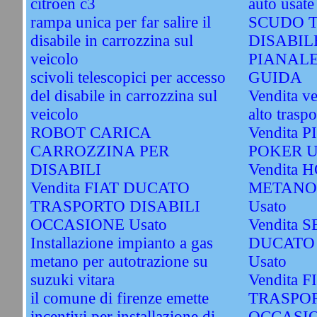
citroen c3
auto usate
rampa unica per far salire il
SCUDO T
disabile in carrozzina sul
DISABIL
veicolo
PIANAL
scivoli telescopici per accesso
GUIDA
del disabile in carrozzina sul
Vendita ve
veicolo
alto traspo
ROBOT CARICA
Vendita 
CARROZZINA PER
POKER U
DISABILI
Vendita 
Vendita FIAT DUCATO
METANO
TRASPORTO DISABILI
Usato
OCCASIONE Usato
Vendita S
Installazione impianto a gas
DUCATO
metano per autotrazione su
Usato
suzuki vitara
Vendita 
il comune di firenze emette
TRASPOR
incentivi per installazione di
OCCASIO