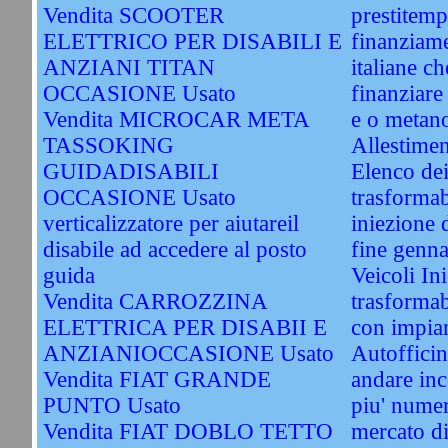
Vendita SCOOTER
prestitemp
ELETTRICO PER DISABILI E
finanziame
ANZIANI TITAN
italiane c
OCCASIONE Usato
finanziare
Vendita MICROCAR META
e o metan
TASSOKING
Allestimen
GUIDADISABILI
Elenco dei
OCCASIONE Usato
trasformab
verticalizzatore per aiutareil
iniezione d
disabile ad accedere al posto
fine genn
guida
Veicoli In
Vendita CARROZZINA
trasformab
ELETTRICA PER DISABII E
con impian
ANZIANIOCCASIONE Usato
Autofficin
Vendita FIAT GRANDE
andare inc
PUNTO Usato
piu' numer
Vendita FIAT DOBLO TETTO
mercato di