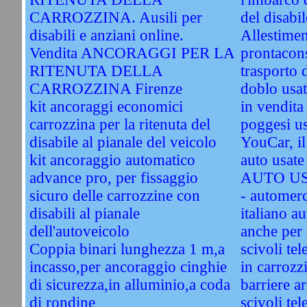
CARROZZINA. Ausili per
del disabil
disabili e anziani online.
Allestimen
Vendita ANCORAGGI PER LA
prontacon
RITENUTA DELLA
trasporto d
CARROZZINA Firenze
doblo usat
kit ancoraggi economici
in vendita
carrozzina per la ritenuta del
poggesi u
disabile al pianale del veicolo
YouCar, il
kit ancoraggio automatico
auto usa
advance pro, per fissaggio
AUTO US
sicuro delle carrozzine con
- automerc
disabili al pianale
italiano a
dell'autoveicolo
anche per 
Coppia binari lunghezza 1 m,a
scivoli tel
incasso,per ancoraggio cinghie
in carroz
di sicurezza,in alluminio,a coda
barriere a
di rondine
scivoli tel