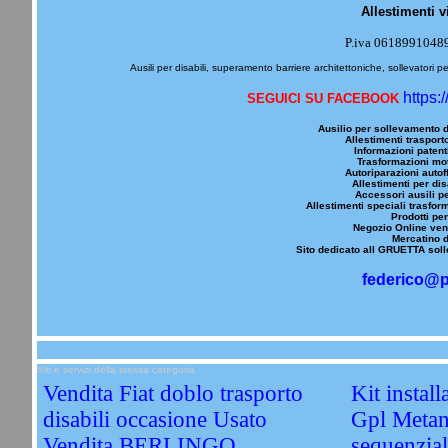
Allestimenti v
P.iva 0618991048
Ausili per disabili, superamento barriere architettoniche, sollevatori pe
https:
SEGUICI SU FACEBOOK
Ausilio per sollevamento d
Allestimenti trasporto
Informazioni patenti
Trasformazioni mot
Autoriparazioni autoff
Allestimenti per dis
Accessori ausili pe
Allestimenti speciali trasfor
Prodotti per
Negozio Online vend
Mercatino d
Sito dedicato all GRUETTA solle
federico@p
Siti e servizi della stessa categoria
Vendita Fiat doblo trasporto
Kit instal
disabili occasione Usato
Gpl Metan
Vendita BERLINGO
sequenzi