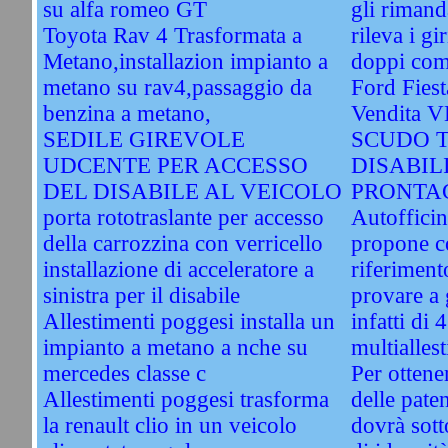
su alfa romeo GT
gli rimand
Toyota Rav 4 Trasformata a
rileva i gi
Metano,installazion impianto a
doppi com
metano su rav4,passaggio da
Ford Fiest
benzina a metano,
Vendita 
SEDILE GIREVOLE
SCUDO 
UDCENTE PER ACCESSO
DISABIL
DEL DISABILE AL VEICOLO
PRONTAC
porta rototraslante per accesso
Autofficin
della carrozzina con verricello
propone c
installazione di acceleratore a
riferiment
sinistra per il disabile
provare a
Allestimenti poggesi installa un
infatti di
impianto a metano a nche su
multiallest
mercedes classe c
Per ottener
Allestimenti poggesi trasforma
delle paten
la renault clio in un veicolo
dovrà sott