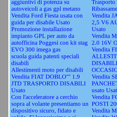
aggiuntivi di potenza su
Trasporto 
autoveicoli a gas gpl metano
Ribassame
Vendita Ford Fiesta usata con
Vendita
guida per disabile Usato
2,5 V6 
Promozione installazione
Usato
impianto GPL per auto da
Vendita
autofficina Poggesi con kit stag
2.0 16V 
EVO 300 imega gas
Vendita 
scuola guida patenti speciali
ALLESTI
disabili
DISABIL
Allestimenti moto per disabili
OCCASIO
Vendita FIAT DOBLO'''' 1.9
Vendita S
JTD TRASPORTO DISABILI
PANCHET
Usato
usato Usa
Con l'acceleratore a cerchio
Vendita 
sopra al volante presentiamo un
POSTI 20
dispositivo sicuro, fidato e
Vendita M