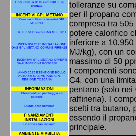
Opel Zafira in R110 euro 330,00 in
tolleranze su com
giornata
per il propano com
INCENTIVI GPL METANO
Comune di Firenze incentivi GPL
compresa tra 505
METANO
potere calorifico
UTILIZZA Incentivi GAS MSE 2011
inferiore a 10.950
INCENTIVI 2013 INSTALLAZIONE
GAS GPL METANO COMUNE FIRENZE
MJ/kg), con un con
massimo di 50 pp
INCENTIVI GPL METANO OFFERTI
DA AUTOFFICINA POGGESI
I componenti sono
ANNO 2015 ESENZIONE BOLLO
AUTO per GAS METANO GPL
C4, con una limita
REGIONE TOSCANA
pentano (solo nei
INFORMAZIONI
Chiarimenti sul parcheggio nei
raffineria). I com
garages
scelti tra butano,
Durata delle bombole
FINANZIAMENTI
essendo il propan
INSTALLAZIONI
Finanzia il tuo impianto
principale.
AMBIENTE VIABILITA