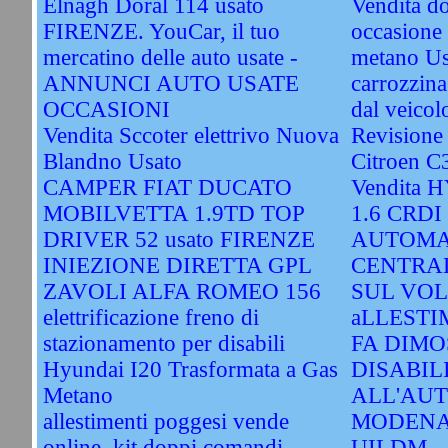
Elnagh Doral 114 usato
Vendita do
FIRENZE. YouCar, il tuo
occasione 
mercatino delle auto usate -
metano Us
ANNUNCI AUTO USATE
carrozzina
OCCASIONI
dal veicol
Vendita Sccoter elettrivo Nuova
Revisione
Blandno Usato
Citroen C
CAMPER FIAT DUCATO
Vendita 
MOBILVETTA 1.9TD TOP
1.6 CRDI
DRIVER 52 usato FIRENZE
AUTOMA
INIEZIONE DIRETTA GPL
CENTRA
ZAVOLI ALFA ROMEO 156
SUL VOL
elettrificazione freno di
aLLESTI
stazionamento per disabili
FA DIMO
Hyundai I20 Trasformata a Gas
DISABIL
Metano
ALL'AU
allestimenti poggesi vende
MODENA
online, kit doppi comandi
UILDM