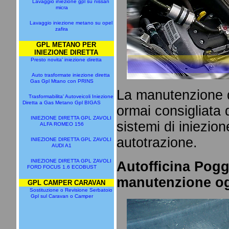
Lavaggio iniezione gpl su nissan
micra
Lavaggio iniezione metano su opel
zafira
GPL METANO PER
INIEZIONE DIRETTA
Presto novita' iniezione diretta
Auto trasformate iniezione diretta
Gas Gpl Mtano con PRINS
La manutenzione d
Trasformabilita' Autoveicoli Iniezione
Diretta a Gas Metano Gpl BIGAS
ormai consigliata da
INIEZIONE DIRETTA GPL ZAVOLI
sistemi di iniezio
ALFA ROMEO 156
autotrazione.
INIEZIONE DIRETTA GPL ZAVOLI
AUDI A1
INIEZIONE DIRETTA GPL ZAVOLI
Autofficina Pogg
FORD FOCUS 1.6 ECOBUST
manutenzione og
GPL CAMPER CARAVAN
Sostituzione o Revisione Serbatoio
Gpl sul Caravan o Camper