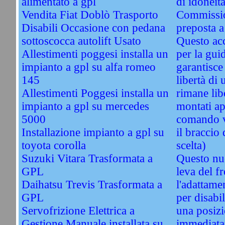
alimentato a gpl
di idoneità
Vendita Fiat Doblò Trasporto
Commissio
Disabili Occasione con pedana
preposta a
sottoscocca autolift Usato
Questo acc
Allestimenti poggesi installa un
per la guid
impianto a gpl su alfa romeo
garantisce 
145
libertà di 
Allestimenti Poggesi installa un
rimane li
impianto a gpl su mercedes
montati ap
5000
comando vi
Installazione impianto a gpl su
il braccio 
toyota corolla
scelta)
Suzuki Vitara Trasformata a
Questo nu
GPL
leva del f
Daihatsu Trevis Trasformata a
l'adattame
GPL
per disabil
Servofrizione Elettrica a
una posizi
Gestione Manuale installata su
immediata