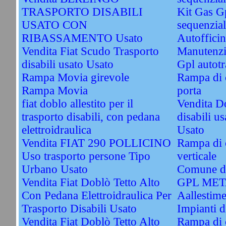
TRASPORTO DISABILI
Kit Gas G
USATO CON
sequenzial
RIBASSAMENTO Usato
Autofficin
Vendita Fiat Scudo Trasporto
Manutenzi
disabili usato Usato
Gpl autotr
Rampa Movia girevole
Rampa di c
Rampa Movia
porta
fiat doblo allestito per il
Vendita Do
trasporto disabili, con pedana
disabili u
elettroidraulica
Usato
Vendita FIAT 290 POLLICINO
Rampa di c
Uso trasporto persone Tipo
verticale
Urbano Usato
Comune di
Vendita Fiat Doblò Tetto Alto
GPL ME
Con Pedana Elettroidraulica Per
Aallestime
Trasporto Disabili Usato
Impianti
Vendita Fiat Doblò Tetto Alto
Rampa di 