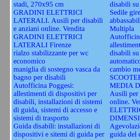
stadi, 270x95 cm
disabili s
GRADINI ELETTRICI
Sedile gir
LATERALI. Ausili per disabili
abbassabile
e anziani online. Vendita
Multipla
GRADINI ELETTRICI
Autoffici
LATERALI Firenze
allestimen
rialzo stabilizzante per wc
disabili s
economico
automatico
maniglia di sostegno vasca da
cambio me
bagno per disabili
SCOOTER
Autofficina Poggesi:
MEDIA D
allestimenti di dispositivi per
Ausili per 
disabili, installazioni di sistemi
online. 
di guida, sistemi di accesso e
ELETTRI
sistemi di trasporto
DIMENSIO
Guida disabili: installazioni di
Agevolazio
dispositivi e sitemi di guida per
guida del 