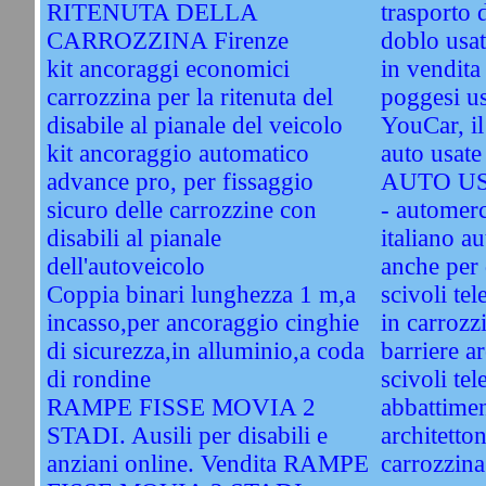
RITENUTA DELLA
trasporto d
CARROZZINA Firenze
doblo usat
kit ancoraggi economici
in vendita
carrozzina per la ritenuta del
poggesi u
disabile al pianale del veicolo
YouCar, il
kit ancoraggio automatico
auto usa
advance pro, per fissaggio
AUTO US
sicuro delle carrozzine con
- automerc
disabili al pianale
italiano a
dell'autoveicolo
anche per 
Coppia binari lunghezza 1 m,a
scivoli tel
incasso,per ancoraggio cinghie
in carroz
di sicurezza,in alluminio,a coda
barriere a
di rondine
scivoli tel
RAMPE FISSE MOVIA 2
abbattimen
STADI. Ausili per disabili e
architetton
anziani online. Vendita RAMPE
carrozzina