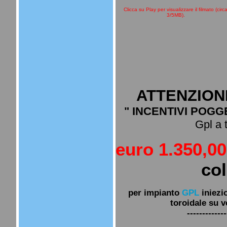
Clicca su Play per visualizzare il filmato (circ
3/5MB).
ATTENZION
" INCENTIVI POGG
Gpl a tu
euro 1.350,0
co
per impianto
GPL
iniezi
toroidale su v
-------------