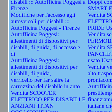
disabili ::: Autofficina Poggesi a
Doppi com
Firenze
SMART Fo
Modifiche per l'accesso agli
Vendita 
autoveicoli per disabili :::
ELETTRI
Autofficina Poggesi - Firenze
PRIDE Us
Autofficina Poggesi:
Vendita sed
allestimenti di dispositivi per
PERMOBI
disabili, di guida, di accesso e
Vendita 
di
PANCHET
Autofficina Poggesi:
usato Usa
allestimenti di dispositivi per
Vendita ve
disabili, di guida,
alto traspo
verricello per far salire la
prontacon
carrozzina del disabile in auto
Autofficin
Vendita SCOOTER
prestitemp
ELETTRICO PER DISABILI E
finanziame
ANZIANI TITAN
italiane c