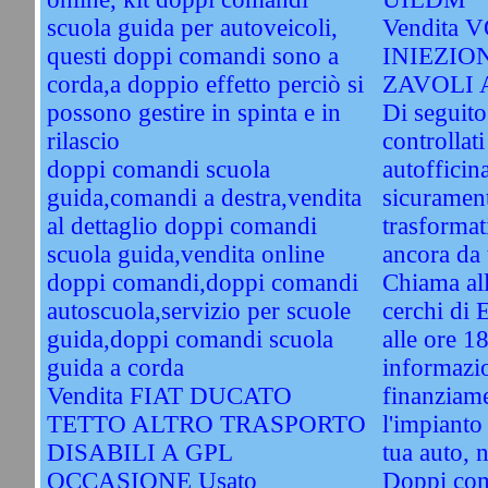
scuola guida per autoveicoli,
Vendita 
questi doppi comandi sono a
INIEZIO
corda,a doppio effetto perciò si
ZAVOLI 
possono gestire in spinta e in
Di seguito
rilascio
controllati
doppi comandi scuola
autofficin
guida,comandi a destra,vendita
sicuramente
al dettaglio doppi comandi
trasformat
scuola guida,vendita online
ancora da 
doppi comandi,doppi comandi
Chiama al
autoscuola,servizio per scuole
cerchi di 
guida,doppi comandi scuola
alle ore 1
guida a corda
informazio
Vendita FIAT DUCATO
finanziame
TETTO ALTRO TRASPORTO
l'impianto
DISABILI A GPL
tua auto, 
OCCASIONE Usato
Doppi com