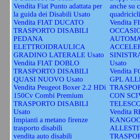
Vendita Fiat Punto adattata per
anche su c
la guida dei Disabili Usato
quadricicli
Vendita FIAT DUCATO
Vendita 
TRASPORTO DISABILI
OCCASI
PEDANA
AUTOMA
ELETTROIDRAULICA
ACCELE
GRADINO LATERALE Usato
SINISTR
Vendita FIAT DOBLO
Usato
TRASPORTO DISABILI
Vendita 
QUASI NUOVO Usato
GPL ALL
Vendita Peugeot Boxer 2.2 HDi
TRASPOR
150Cv Combi Premium
CON SCI
TRASPORTO DISABILI
TELESCOP
Usato
Vendita 
Impianti a metano firenze
KANGOO
trasporto disabili
ALLESTI
vendita auto disabili
TRASPOR