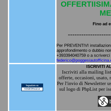
OFFERTIISIM
ME
Fino ad e
-------------------
Per PREVENTIVI installazioni 
approfondimento o dubbio non 
+393394040759 o a scriverci
federico@poggesiautofficina
ISCRIVITI A
Iscriviti alla mailing li
offerte, occasioni, usato, 
Per l'invio di Newsletter u
Segnalato su
sul logo di PhpList per is
STARTPAGE.it