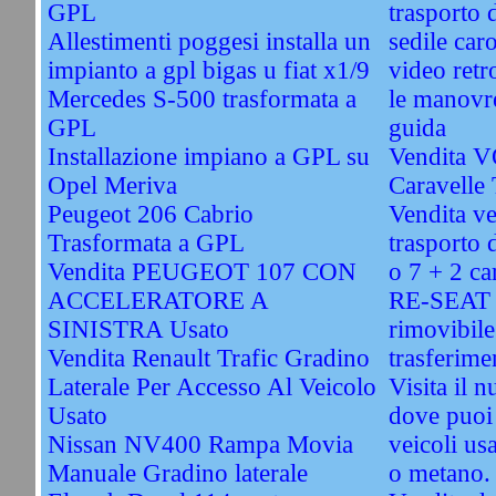
GPL
trasporto 
Allestimenti poggesi installa un
sedile car
impianto a gpl bigas u fiat x1/9
video retr
Mercedes S-500 trasformata a
le manovre
GPL
guida
Installazione impiano a GPL su
Vendita
Opel Meriva
Caravelle
Peugeot 206 Cabrio
Vendita ve
Trasformata a GPL
trasporto d
Vendita PEUGEOT 107 CON
o 7 + 2 ca
ACCELERATORE A
RE-SEAT -
SINISTRA Usato
rimovibile
Vendita Renault Trafic Gradino
trasferime
Laterale Per Accesso Al Veicolo
Visita il 
Usato
dove puoi 
Nissan NV400 Rampa Movia
veicoli usa
Manuale Gradino laterale
o metano.