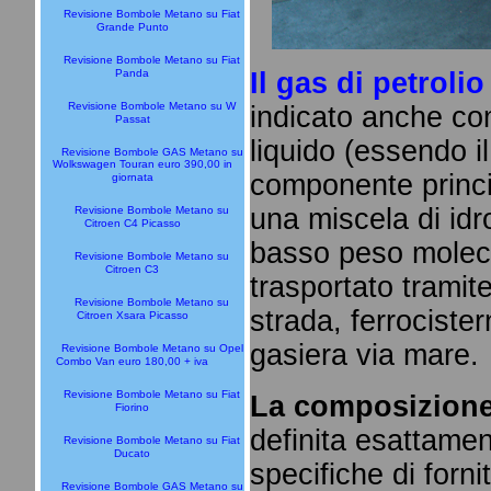
Revisione Bombole Metano su Fiat
Grande Punto
Revisione Bombole Metano su Fiat
Panda
Il gas di petrolio
Revisione Bombole Metano su W
indicato anche c
Passat
liquido (essendo i
Revisione Bombole GAS Metano su
Wolkswagen Touran euro 390,00 in
componente princip
giornata
una miscela di idr
Revisione Bombole Metano su
Citroen C4 Picasso
basso peso moleco
Revisione Bombole Metano su
Citroen C3
trasportato tramit
Revisione Bombole Metano su
strada, ferrocister
Citroen Xsara Picasso
gasiera via mare.
Revisione Bombole Metano su Opel
Combo Van euro 180,00 + iva
Revisione Bombole Metano su Fiat
La composizione
Fiorino
definita esattament
Revisione Bombole Metano su Fiat
Ducato
specifiche di forn
Revisione Bombole GAS Metano su