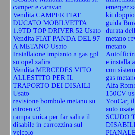
camper e caravan
emergenz
Vendita CAMPER FIAT
kit doppi
DUCATO MOBILVETTA
guida Bm
1.9TD TOP DRIVER 52 Usato
durata del
Vendita FIAT PANDA DEL 97
metano re
A METANO Usato
metano
Installaione impianto a gas gpl
Autofficin
su opel zafira
e installa 
Vendita MERCEDES VITO
con sistem
ALLESTITO PER IL
gas metano
TRAPORTO DEI DISAILI
Alfa Rome
Usato
150CV us
revisione bombole metano su
YouCar, il
citroen c3
auto usate
rampa unica per far salire il
SCUDO T
disabile in carrozzina sul
DISABIL
veicolo
PIANAL