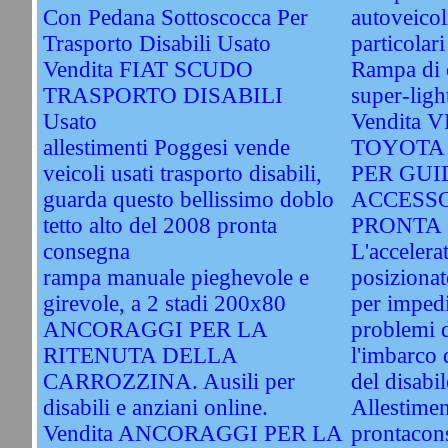
Con Pedana Sottoscocca Per
autoveicol
Trasporto Disabili Usato
particolari
Vendita FIAT SCUDO
Rampa di c
TRASPORTO DISABILI
super-ligh
Usato
Vendita
allestimenti Poggesi vende
TOYOTA
veicoli usati trasporto disabili,
PER GUI
guarda questo bellissimo doblo
ACCESSO
tetto alto del 2008 pronta
PRONTA 
consegna
L'accelera
rampa manuale pieghevole e
posizionat
girevole, a 2 stadi 200x80
per impedi
ANCORAGGI PER LA
problemi d
RITENUTA DELLA
l'imbarco d
CARROZZINA. Ausili per
del disabil
disabili e anziani online.
Allestimen
Vendita ANCORAGGI PER LA
prontacon