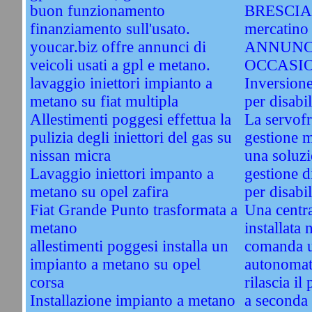
buon funzionamento
BRESCIA. 
finanziamento sull'usato.
mercatino 
youcar.biz offre annunci di
ANNUNC
veicoli usati a gpl e metano.
OCCASI
lavaggio iniettori impianto a
Inversione
metano su fiat multipla
per disabil
Allestimenti poggesi effettua la
La servofri
pulizia degli iniettori del gas su
gestione 
nissan micra
una soluzi
Lavaggio iniettori impanto a
gestione d
metano su opel zafira
per disabil
Fiat Grande Punto trasformata a
Una centra
metano
installata 
allestimenti poggesi installa un
comanda u
impianto a metano su opel
autonomati
corsa
rilascia il
Installazione impianto a metano
a seconda 