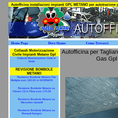
Autofficina installazioni impianti GPL METANO per autotrazion
Home Page
Dove Siamo
Come Trovarci
Collaudi Motorizzazione
Autofficina per Tagli
Civile Impianti Metano Gpl
Gas Gpl 
Collaudi Motorizzazione Civile in
Sede
REVISIONE BOMBOLE
METANO
Revisione Bombole Metano Fiat
Multipla euro 180,00 in GIORNATA
Revisione Bombole Metano su
Citroen C3 in Fibra euro 170,00
Revisione Bombole Metano su
Mercedes classeB
Revisione Bombole Metano su
Renault Kangoo