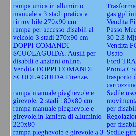
rampa unica in alluminio
Trasformaz
manuale a 3 stadi pratica e
gas gpl ini
rimovibile 270x90 cm
Vendita F
rampa per accesso disabili al
Passo Med
veicolo 3 stadi 270x90 cm
30 2.3 Mj
DOPPI COMANDI
Vendita 
SCUOLAGUIDA. Ausili per
Usato
disabili e anziani online.
Ford TRA
Vendita DOPPI COMANDI
Pronta Co
SCUOLAGUIDA Firenze.
trasporto 
carrozzina
rampa manuale pieghevole e
Sedile usc
girevole, 2 stadi 180x80 cm
movimentaz
rampa manuale pieghevole e
per disabil
girevole,in lamiera di alluminio
Regolazion
220x80
per disabil
rampa pieghevole e girevole a 3
Sedile gir