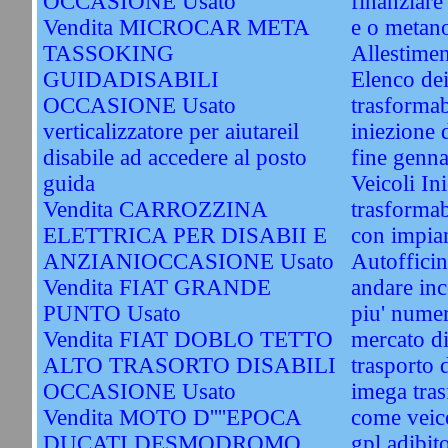
OCCASIONE Usato
finanziare
Vendita MICROCAR META
e o metan
TASSOKING
Allestimen
GUIDADISABILI
Elenco dei
OCCASIONE Usato
trasformab
verticalizzatore per aiutareil
iniezione d
disabile ad accedere al posto
fine genn
guida
Veicoli In
Vendita CARROZZINA
trasformab
ELETTRICA PER DISABII E
con impian
ANZIANIOCCASIONE Usato
Autofficin
Vendita FIAT GRANDE
andare inc
PUNTO Usato
piu' numer
Vendita FIAT DOBLO TETTO
mercato di
ALTO TRASORTO DISABILI
trasporto d
OCCASIONE Usato
imega tras
Vendita MOTO D''''EPOCA
come veico
DUCATI DESMODROMO
gpl adibit