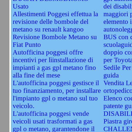
Usato
dei disabil
Allestimenti Poggesi effettua la
maggiori 
revisione delle bombole del
elemento i
metano su renault kangoo
autonolegg
Revisione Bombole Metano su
BUS con 
Fiat Punto
scuolagui
Autofficina poggesi offre
doppio co
incentivi per lìinstallazione di
per Toyot
impianti a gas gpl metano fino
Sedile Per
alla fine del mese
guida
L'autofficina poggesi gestisce il
Vendita Le
tuo finanziamento, per installare
ortopedic
l'impianto gpl o metano sul tuo
Elenco cod
veicolo.
patente gu
L'autofficina poggesi vende
DISABIL
veicoli usati trasformati a gas
Piastra gir
gpl o metano, garantendone il
CHALLEN