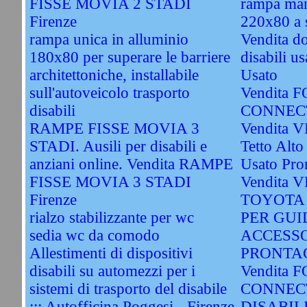
FISSE MOVIA 2 STADI
rampa man
Firenze
220x80 a 
rampa unica in alluminio
Vendita do
180x80 per superare le barriere
disabili u
architettoniche, installabile
Usato
sull'autoveicolo trasporto
Vendita
disabili
CONNECT
RAMPE FISSE MOVIA 3
Vendita 
STADI. Ausili per disabili e
Tetto Alto
anziani online. Vendita RAMPE
Usato Pro
FISSE MOVIA 3 STADI
Vendita
Firenze
TOYOTA
rialzo stabilizzante per wc
PER GUI
sedia wc da comodo
ACCESSO
Allestimenti di dispositivi
PRONTAC
disabili su automezzi per i
Vendita
sistemi di trasporto del disabile
CONNEC
::: Autofficina Poggesi - Firenze
DISABIL