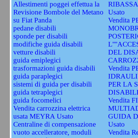
Allestimenti poggei effettua la
RIBASS
Revisione Bombole del Metano
Usato
su Fiat Panda
Vendita 
pedane disabili
MONOBR
sponde per disabili
POSTERI
modifiche guida disabili
L''''ACC
vetture disabili
DEL DIS
guida emiplegici
CARROZZ
trasformazioni guida disabili
Vendita
guida paraplegici
IDRAULI
sistemi di guida per disabili
PER LA 
guida tetraplegici
DISABILE
guida focomelici
Vendita 
Vendita carrozzina elettrica
MULTIAD
usata MEYRA Usato
GUIDA D
Centraline di compensazione
Usato
vuoto accelleratore, moduli
Vendita R