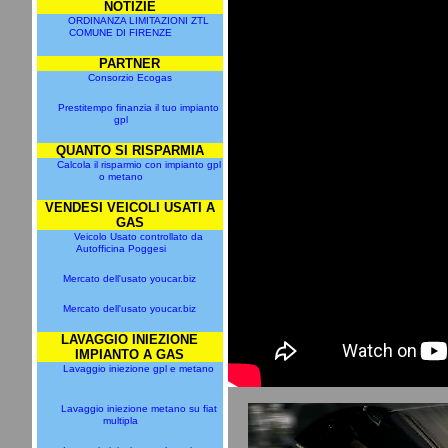
NOTIZIE
ORDINANZA LIMITAZIONI ZTL
COMUNE DI FIRENZE
PARTNER
Consorzio Ecogas
Prestitempo finanzia il tuo impianto
gpl
QUANTO SI RISPARMIA
Calcola il risparmio con impianto gpl
o metano
VENDESI VEICOLI USATI A
GAS
Veicolo Usato controllato da
Autofficina Poggesi
Mercato dell'usato youcar.biz
Mercato dell'usato youcar.biz
LAVAGGIO INIEZIONE
IMPIANTO A GAS
Lavaggio iniezione gpl e metano
Lavaggio iniezione metano su fiat
multipla