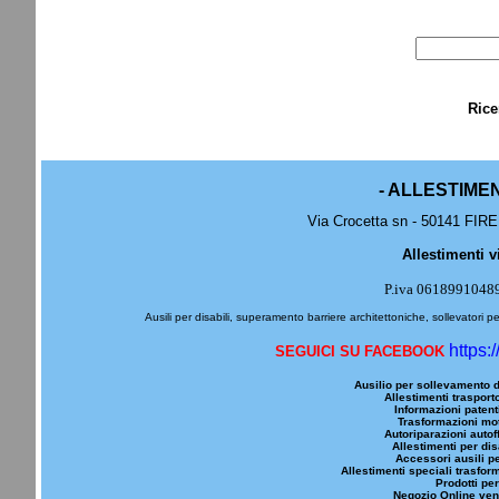
Rice
- ALLESTIME
Via Crocetta sn - 50141 FIRE
Allestimenti v
P.iva 0618991048
Ausili per disabili, superamento barriere architettoniche, sollevatori pe
https:
SEGUICI SU FACEBOOK
Ausilio per sollevamento d
Allestimenti trasporto
Informazioni patenti
Trasformazioni mot
Autoriparazioni autoff
Allestimenti per dis
Accessori ausili pe
Allestimenti speciali trasfor
Prodotti per
Negozio Online vend