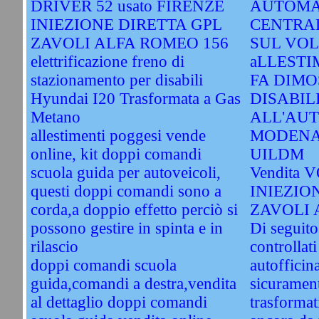
DRIVER 52 usato FIRENZE
AUTOMA
INIEZIONE DIRETTA GPL
CENTRA
ZAVOLI ALFA ROMEO 156
SUL VOL
elettrificazione freno di
aLLESTI
stazionamento per disabili
FA DIMO
Hyundai I20 Trasformata a Gas
DISABIL
Metano
ALL'AU
allestimenti poggesi vende
MODENA
online, kit doppi comandi
UILDM
scuola guida per autoveicoli,
Vendita 
questi doppi comandi sono a
INIEZIO
corda,a doppio effetto perciò si
ZAVOLI 
possono gestire in spinta e in
Di seguito
rilascio
controllati
doppi comandi scuola
autofficin
guida,comandi a destra,vendita
sicuramente
al dettaglio doppi comandi
trasformat