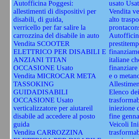
Autofficina Poggesi:
usato Usa
allestimenti di dispositivi per
Vendita ve
disabili, di guida,
alto traspo
verricello per far salire la
prontacon
carrozzina del disabile in auto
Autofficin
Vendita SCOOTER
prestitemp
ELETTRICO PER DISABILI E
finanziame
ANZIANI TITAN
italiane c
OCCASIONE Usato
finanziare
Vendita MICROCAR META
e o metan
TASSOKING
Allestimen
GUIDADISABILI
Elenco dei
OCCASIONE Usato
trasformab
verticalizzatore per aiutareil
iniezione d
disabile ad accedere al posto
fine genn
guida
Veicoli In
Vendita CARROZZINA
trasformab