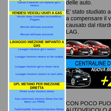
delle auto.
Calcola il risparmio con impianto gpl o
metano
E’ stato studiato
VENDESI VEICOLI USATI A GAS
Veicolo Usato controllato da Autofficina
a compensare il v
Poggesi
causato dal ritar
Mercato dell'usato youcar.biz
LAG.
Mercato dell'usato youcar.biz
LAVAGGIO INIEZIONE IMPIANTO A
GAS
Lavaggio iniezione gpl e metano
Lavaggio iniezione metano su fiat multipla
Lavaggio iniezione gpl su nissan micra
Lavaggio iniezione metano su opel zafira
GPL METANO PER INIEZIONE
DIRETTA
Presto novita' iniezione diretta
Auto trasformate iniezione diretta Gas Gpl
CON POCO PUOI
Mtano con PRINS
AUTOVEICOLO A
Trasformabilita' Autoveicoli Iniezione Diretta