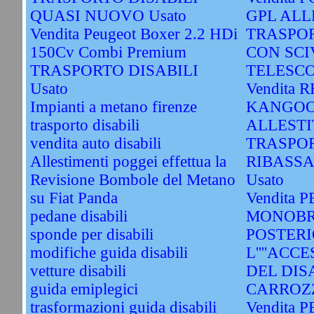
QUASI NUOVO Usato
GPL ALL
Vendita Peugeot Boxer 2.2 HDi
TRASPOR
150Cv Combi Premium
CON SCI
TRASPORTO DISABILI
TELESCOP
Usato
Vendita 
Impianti a metano firenze
KANGOO
trasporto disabili
ALLESTI
vendita auto disabili
TRASPOR
Allestimenti poggei effettua la
RIBASS
Revisione Bombole del Metano
Usato
su Fiat Panda
Vendita 
pedane disabili
MONOBR
sponde per disabili
POSTERI
modifiche guida disabili
L''''ACC
vetture disabili
DEL DIS
guida emiplegici
CARROZZ
trasformazioni guida disabili
Vendita