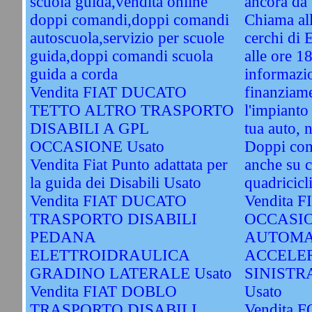
scuola guida,vendita online
ancora da 
doppi comandi,doppi comandi
Chiama al
autoscuola,servizio per scuole
cerchi di 
guida,doppi comandi scuola
alle ore 1
guida a corda
informazio
Vendita FIAT DUCATO
finanziame
TETTO ALTRO TRASPORTO
l'impianto
DISABILI A GPL
tua auto, 
OCCASIONE Usato
Doppi com
Vendita Fiat Punto adattata per
anche su c
la guida dei Disabili Usato
quadricicli
Vendita FIAT DUCATO
Vendita 
TRASPORTO DISABILI
OCCASI
PEDANA
AUTOMA
ELETTROIDRAULICA
ACCELE
GRADINO LATERALE Usato
SINISTR
Vendita FIAT DOBLO
Usato
TRASPORTO DISABILI
Vendita 