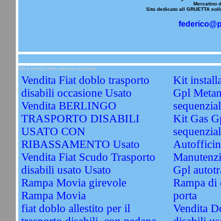
Mercatino d
Sito dedicato all GRUETTA solle
federico@p
Siti e servizi della stessa categoria
Vendita Fiat doblo trasporto
Kit instal
disabili occasione Usato
Gpl Metan
Vendita BERLINGO
sequenzi
TRASPORTO DISABILI
Kit Gas G
USATO CON
sequenzial
RIBASSAMENTO Usato
Autofficin
Vendita Fiat Scudo Trasporto
Manutenzi
disabili usato Usato
Gpl autotr
Rampa Movia girevole
Rampa di c
Rampa Movia
porta
fiat doblo allestito per il
Vendita Do