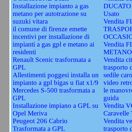
Installazione impianto a gas
DUCATO
metano per autotrazione su
Usato
suzuki vitara
Vendita 
il comune di firenze emette
TRASPOR
incentivi per installazione di
OCCASIO
impianti a gas gpl e metano ai
Vendita 
residenti
METANO 
Renault Scenic trasformata a
Vendita ci
GPL
trasporto 
Allestimenti poggesi installa un
sedile car
impianto a gpl bigas u fiat x1/9
video retr
Mercedes S-500 trasformata a
le manovre
GPL
guida
Installazione impiano a GPL su
Vendita
Opel Meriva
Caravelle
Peugeot 206 Cabrio
Vendita ve
Trasformata a GPL
trasporto d