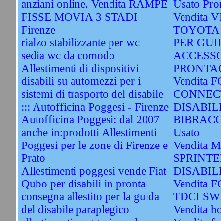
anziani online. Vendita RAMPE
Usato Pro
FISSE MOVIA 3 STADI
Vendita
Firenze
TOYOTA
rialzo stabilizzante per wc
PER GUI
sedia wc da comodo
ACCESSO
Allestimenti di dispositivi
PRONTAC
disabili su automezzi per i
Vendita
sistemi di trasporto del disabile
CONNEC
::: Autofficina Poggesi - Firenze
DISABIL
Autofficina Poggesi: dal 2007
BIBRACC
anche in:prodotti Allestimenti
Usato
Poggesi per le zone di Firenze e
Vendita
Prato
SPRINTE
Allestimenti poggesi vende Fiat
DISABIL
Qubo per disabili in pronta
Vendita 
consegna allestito per la guida
TDCI SW 
del disabile paraplegico
Vendita h