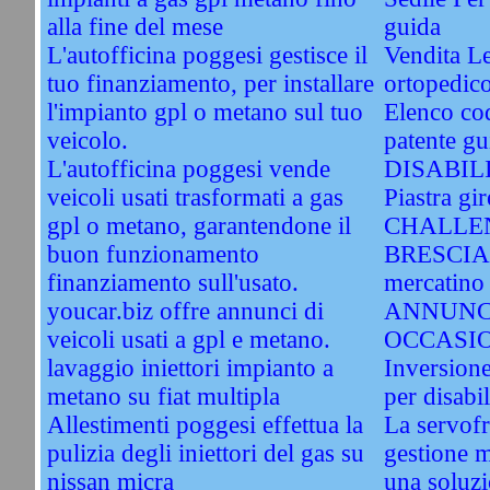
alla fine del mese
guida
L'autofficina poggesi gestisce il
Vendita Le
tuo finanziamento, per installare
ortopedic
l'impianto gpl o metano sul tuo
Elenco cod
veicolo.
patente gu
L'autofficina poggesi vende
DISABIL
veicoli usati trasformati a gas
Piastra gir
gpl o metano, garantendone il
CHALLEN
buon funzionamento
BRESCIA. 
finanziamento sull'usato.
mercatino 
youcar.biz offre annunci di
ANNUNC
veicoli usati a gpl e metano.
OCCASI
lavaggio iniettori impianto a
Inversione
metano su fiat multipla
per disabil
Allestimenti poggesi effettua la
La servofri
pulizia degli iniettori del gas su
gestione 
nissan micra
una soluzi