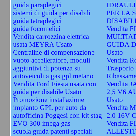
guida paraplegici
IDRAULI
sistemi di guida per disabili
PER LA 
guida tetraplegici
DISABILE
guida focomelici
Vendita 
Vendita carrozzina elettrica
MULTIAD
usata MEYRA Usato
GUIDA D
Centraline di compensazione
Usato
vuoto accelleratore, moduli
Vendita R
aggiuntivi di potenza su
Trasporto 
autoveicoli a gas gpl metano
Ribassame
Vendita Ford Fiesta usata con
Vendita
guida per disabile Usato
2,5 V6 
Promozione installazione
Usato
impianto GPL per auto da
Vendita
autofficina Poggesi con kit stag
2.0 16V 
EVO 300 imega gas
Vendita 
scuola guida patenti speciali
ALLESTI