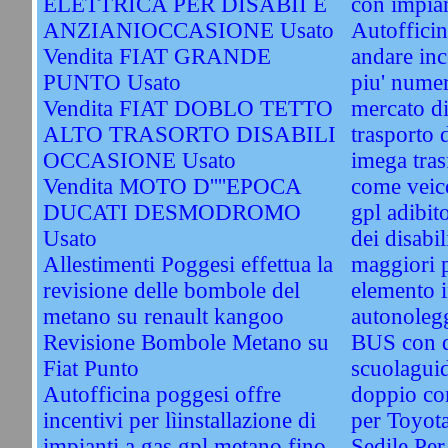
ELETTRICA PER DISABII E
con impian
ANZIANIOCCASIONE Usato
Autofficin
Vendita FIAT GRANDE
andare inc
PUNTO Usato
piu' numer
Vendita FIAT DOBLO TETTO
mercato di
ALTO TRASORTO DISABILI
trasporto d
OCCASIONE Usato
imega tras
Vendita MOTO D''''EPOCA
come veico
DUCATI DESMODROMO
gpl adibit
Usato
dei disabil
Allestimenti Poggesi effettua la
maggiori 
revisione delle bombole del
elemento i
metano su renault kangoo
autonolegg
Revisione Bombole Metano su
BUS con 
Fiat Punto
scuolagui
Autofficina poggesi offre
doppio co
incentivi per lìinstallazione di
per Toyot
impianti a gas gpl metano fino
Sedile Per