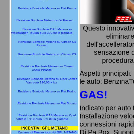
Revisione Bombole Metano su Fiat Panda
Revisione Bombole Metano su W Passat
Questo innovativo
Revisione Bombole GAS Metano su
Wolkswagen Touran euro 390,00 in giornata
eliminare
Revisione Bombole Metano su Citroen C4
dell'accellerato
Picasso
sensazione di
Revisione Bombole Metano su Citroen C3
procedura 
Revisione Bombole Metano su Citroen
Xsara Picasso
Aspetti principali
Revisione Bombole Metano su Opel Combo
le auto: BenzinaT
Van euro 180,00 + iva
GAS!
Revisione Bombole Metano su Fiat Fiorino
Revisione Bombole Metano su Fiat Ducato
Indicato per auto
Installazione velo
Revisione Bombole GAS Metano su Opel
Zafira in R110 euro 330,00 in giornata
connessioni rapid
INCENTIVI GPL METANO
Di.Pa.Box. Suppor
Comune di Firenze incentivi GPL METANO