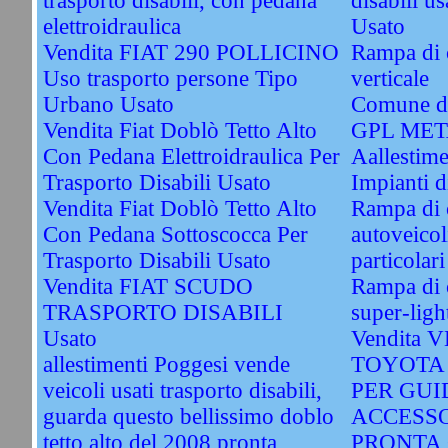
trasporto disabili, con pedana
disabili u
elettroidraulica
Usato
Vendita FIAT 290 POLLICINO
Rampa di c
Uso trasporto persone Tipo
verticale
Urbano Usato
Comune di
Vendita Fiat Doblò Tetto Alto
GPL ME
Con Pedana Elettroidraulica Per
Aallestime
Trasporto Disabili Usato
Impianti
Vendita Fiat Doblò Tetto Alto
Rampa di 
Con Pedana Sottoscocca Per
autoveicol
Trasporto Disabili Usato
particolari
Vendita FIAT SCUDO
Rampa di c
TRASPORTO DISABILI
super-ligh
Usato
Vendita
allestimenti Poggesi vende
TOYOTA
veicoli usati trasporto disabili,
PER GUI
guarda questo bellissimo doblo
ACCESSO
tetto alto del 2008 pronta
PRONTA 