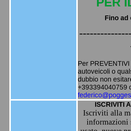
PER 
Fino ad 
--------------
Per PREVENTIVI i
autoveicoli o qua
dubbio non esitare
+393394040759 o 
federico@poggesi
ISCRIVITI 
Iscriviti alla m
informazioni 