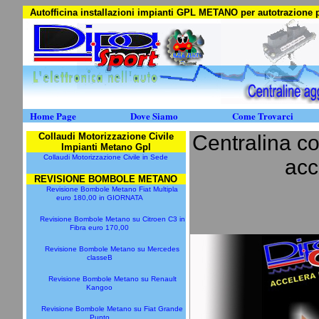
Autofficina installazioni impianti GPL METANO per autotrazion
Home Page
Dove Siamo
Come Trovarci
Collaudi Motorizzazione Civile
Centralina c
Impianti Metano Gpl
Collaudi Motorizzazione Civile in Sede
acc
REVISIONE BOMBOLE METANO
Revisione Bombole Metano Fiat Multipla
euro 180,00 in GIORNATA
Revisione Bombole Metano su Citroen C3 in
Fibra euro 170,00
Revisione Bombole Metano su Mercedes
classeB
Revisione Bombole Metano su Renault
Kangoo
Revisione Bombole Metano su Fiat Grande
Punto