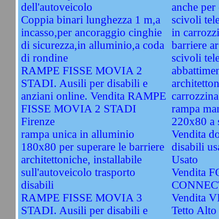
dell'autoveicolo
anche per 
Coppia binari lunghezza 1 m,a
scivoli tel
incasso,per ancoraggio cinghie
in carroz
di sicurezza,in alluminio,a coda
barriere a
di rondine
scivoli tel
RAMPE FISSE MOVIA 2
abbattimen
STADI. Ausili per disabili e
architetton
anziani online. Vendita RAMPE
carrozzina
FISSE MOVIA 2 STADI
rampa man
Firenze
220x80 a 
rampa unica in alluminio
Vendita do
180x80 per superare le barriere
disabili u
architettoniche, installabile
Usato
sull'autoveicolo trasporto
Vendita
disabili
CONNECT
RAMPE FISSE MOVIA 3
Vendita 
STADI. Ausili per disabili e
Tetto Alto