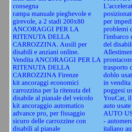
consegna
L'accelera
rampa manuale pieghevole e
posizionat
girevole, a 2 stadi 200x80
per impedi
ANCORAGGI PER LA
problemi d
RITENUTA DELLA
l'imbarco d
CARROZZINA. Ausili per
del disabil
disabili e anziani online.
Allestimen
Vendita ANCORAGGI PER LA
prontacon
RITENUTA DELLA
trasporto d
CARROZZINA Firenze
doblo usat
kit ancoraggi economici
in vendita
carrozzina per la ritenuta del
poggesi u
disabile al pianale del veicolo
YouCar, il
kit ancoraggio automatico
auto usa
advance pro, per fissaggio
AUTO US
sicuro delle carrozzine con
- automerc
disabili al pianale
italiano a