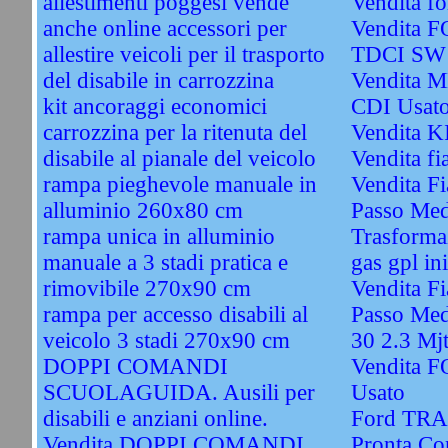
allestimenti poggesi vende
Vendita fo
anche online accessori per
Vendita 
allestire veicoli per il trasporto
TDCI SW 
del disabile in carrozzina
Vendita 
kit ancoraggi economici
CDI Usat
carrozzina per la ritenuta del
Vendita 
disabile al pianale del veicolo
Vendita fi
rampa pieghevole manuale in
Vendita Fi
alluminio 260x80 cm
Passo Med
rampa unica in alluminio
Trasformaz
manuale a 3 stadi pratica e
gas gpl ini
rimovibile 270x90 cm
Vendita F
rampa per accesso disabili al
Passo Med
veicolo 3 stadi 270x90 cm
30 2.3 Mj
DOPPI COMANDI
Vendita 
SCUOLAGUIDA. Ausili per
Usato
disabili e anziani online.
Ford TRA
Vendita DOPPI COMANDI
Pronta Co