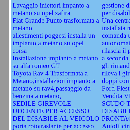
Lavaggio iniettori impanto a
gestione d
metano su opel zafira
per disabil
Fiat Grande Punto trasformata a
Una centra
metano
installata 
allestimenti poggesi installa un
comanda u
impianto a metano su opel
autonomati
corsa
rilascia il
Installazione impianto a metano
a seconda 
su alfa romeo GT
gli rimand
Toyota Rav 4 Trasformata a
rileva i gi
Metano,installazion impianto a
doppi com
metano su rav4,passaggio da
Ford Fiest
benzina a metano,
Vendita 
SEDILE GIREVOLE
SCUDO 
UDCENTE PER ACCESSO
DISABIL
DEL DISABILE AL VEICOLO
PRONTAC
porta rototraslante per accesso
Autofficin