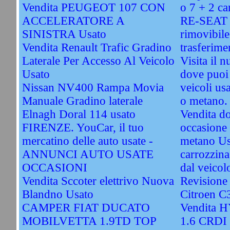
Vendita PEUGEOT 107 CON
o 7 + 2 ca
ACCELERATORE A
RE-SEAT -
SINISTRA Usato
rimovibile
Vendita Renault Trafic Gradino
trasferime
Laterale Per Accesso Al Veicolo
Visita il 
Usato
dove puoi 
Nissan NV400 Rampa Movia
veicoli usa
Manuale Gradino laterale
o metano.
Elnagh Doral 114 usato
Vendita do
FIRENZE. YouCar, il tuo
occasione 
mercatino delle auto usate -
metano Us
ANNUNCI AUTO USATE
carrozzina
OCCASIONI
dal veicol
Vendita Sccoter elettrivo Nuova
Revisione
Blandno Usato
Citroen C
CAMPER FIAT DUCATO
Vendita 
MOBILVETTA 1.9TD TOP
1.6 CRDI