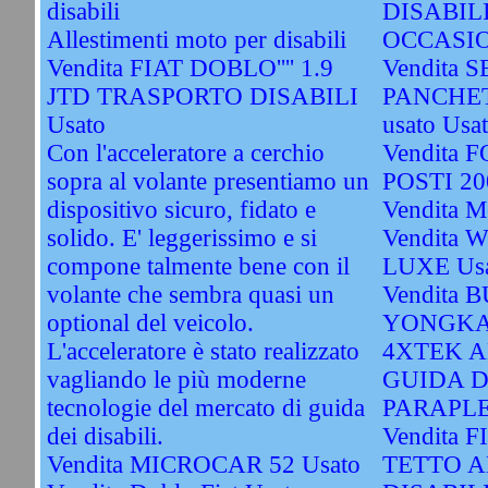
disabili
DISABIL
Allestimenti moto per disabili
OCCASIO
Vendita FIAT DOBLO'''' 1.9
Vendita S
JTD TRASPORTO DISABILI
PANCHET
Usato
usato Usa
Con l'acceleratore a cerchio
Vendita 
sopra al volante presentiamo un
POSTI 20
dispositivo sicuro, fidato e
Vendita M
solido. E' leggerissimo e si
Vendita
compone talmente bene con il
LUXE Us
volante che sembra quasi un
Vendita 
optional del veicolo.
YONGKA
L'acceleratore è stato realizzato
4XTEK A
vagliando le più moderne
GUIDA D
tecnologie del mercato di guida
PARAPLE
dei disabili.
Vendita 
Vendita MICROCAR 52 Usato
TETTO A