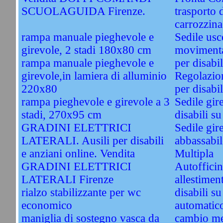
SCUOLAGUIDA Firenze.
trasporto 
carrozzina
rampa manuale pieghevole e
Sedile usc
girevole, 2 stadi 180x80 cm
movimentaz
rampa manuale pieghevole e
per disabil
girevole,in lamiera di alluminio
Regolazion
220x80
per disabil
rampa pieghevole e girevole a 3
Sedile gir
stadi, 270x95 cm
disabili s
GRADINI ELETTRICI
Sedile gir
LATERALI. Ausili per disabili
abbassabile
e anziani online. Vendita
Multipla
GRADINI ELETTRICI
Autoffici
LATERALI Firenze
allestimen
rialzo stabilizzante per wc
disabili s
economico
automatico
maniglia di sostegno vasca da
cambio me