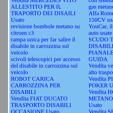
Vendita MERCEDES VITO
con sistem
ALLESTITO PER IL
gas metano
TRAPORTO DEI DISAILI
Alfa Rome
Usato
150CV us
revisione bombole metano su
YouCar, il
citroen c3
auto usate
rampa unica per far salire il
SCUDO T
disabile in carrozzina sul
DISABIL
veicolo
PIANAL
scivoli telescopici per accesso
GUIDA
del disabile in carrozzina sul
Vendita ve
veicolo
alto traspo
ROBOT CARICA
Vendita 
CARROZZINA PER
POKER U
DISABILI
Vendita 
Vendita FIAT DUCATO
METANO
TRASPORTO DISABILI
Usato
OCCASIONE Usato
Vendita S