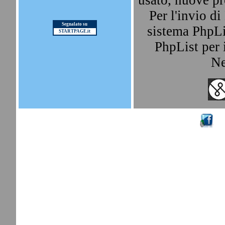
usato, nuove pr
Per l'invio d
Segnalato su
sistema PhpLis
STARTPAGE.it
PhpList per i
Ne