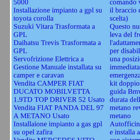
5000
comando vi
Installazione impianto a gpl su
il braccio 
toyota corolla
scelta)
Suzuki Vitara Trasformata a
Questo nu
GPL
leva del f
Daihatsu Trevis Trasformata a
l'adattame
GPL
per disabil
Servofrizione Elettrica a
una posizi
Gestione Manuale installata su
immediata
camper e caravan
emergenz
Vendita CAMPER FIAT
kit doppi
DUCATO MOBILVETTA
guida Bm
1.9TD TOP DRIVER 52 Usato
durata del
Vendita FIAT PANDA DEL 97
metano re
A METANO Usato
metano
Installaione impianto a gas gpl
Autofficin
su opel zafira
e installa 