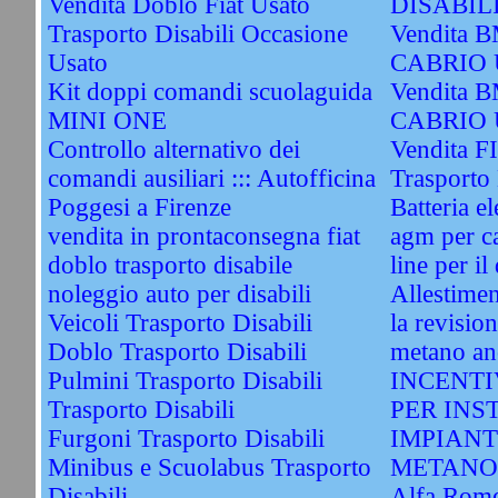
Vendita Doblo Fiat Usato
DISABILI
Trasporto Disabili Occasione
Vendita 
Usato
CABRIO 
Kit doppi comandi scuolaguida
Vendita 
MINI ONE
CABRIO 
Controllo alternativo dei
Vendita FI
comandi ausiliari ::: Autofficina
Trasporto 
Poggesi a Firenze
Batteria el
vendita in prontaconsegna fiat
agm per ca
doblo trasporto disabile
line per il
noleggio auto per disabili
Allestimen
Veicoli Trasporto Disabili
la revisio
Doblo Trasporto Disabili
metano an
Pulmini Trasporto Disabili
INCENTI
Trasporto Disabili
PER INS
Furgoni Trasporto Disabili
IMPIANT
Minibus e Scuolabus Trasporto
METANO
Disabili
Alfa Rome