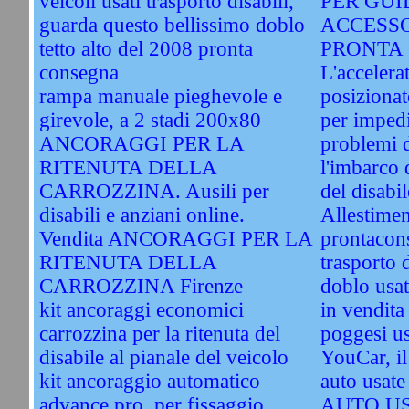
veicoli usati trasporto disabili,
PER GUI
guarda questo bellissimo doblo
ACCESSO
tetto alto del 2008 pronta
PRONTA 
consegna
L'accelera
rampa manuale pieghevole e
posizionat
girevole, a 2 stadi 200x80
per impedi
ANCORAGGI PER LA
problemi d
RITENUTA DELLA
l'imbarco d
CARROZZINA. Ausili per
del disabil
disabili e anziani online.
Allestimen
Vendita ANCORAGGI PER LA
prontacon
RITENUTA DELLA
trasporto d
CARROZZINA Firenze
doblo usat
kit ancoraggi economici
in vendita
carrozzina per la ritenuta del
poggesi u
disabile al pianale del veicolo
YouCar, il
kit ancoraggio automatico
auto usa
advance pro, per fissaggio
AUTO US