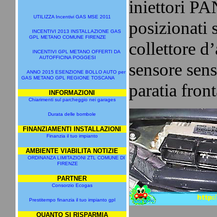
iniettori P
UTILIZZA Incentivi GAS MSE 2011
posizionati 
INCENTIVI 2013 INSTALLAZIONE GAS
GPL METANO COMUNE FIRENZE
collettore d’
INCENTIVI GPL METANO OFFERTI DA
AUTOFFICINA POGGESI
sensore sen
ANNO 2015 ESENZIONE BOLLO AUTO per
GAS METANO GPL REGIONE TOSCANA
paratia front
INFORMAZIONI
Chiarimenti sul parcheggio nei garages
Durata delle bombole
FINANZIAMENTI INSTALLAZIONI
Finanzia il tuo impianto
AMBIENTE VIABILITA NOTIZIE
ORDINANZA LIMITAZIONI ZTL COMUNE DI
FIRENZE
PARTNER
Consorzio Ecogas
Prestitempo finanzia il tuo impianto gpl
QUANTO SI RISPARMIA