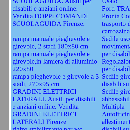
SCUOLAGUIDA. Ausili per
Usato
disabili e anziani online.
Ford TRA
Vendita DOPPI COMANDI
Pronta Co
SCUOLAGUIDA Firenze.
trasporto 
carrozzina
rampa manuale pieghevole e
Sedile usc
girevole, 2 stadi 180x80 cm
movimentaz
rampa manuale pieghevole e
per disabil
girevole,in lamiera di alluminio
Regolazion
220x80
per disabil
rampa pieghevole e girevole a 3
Sedile gir
stadi, 270x95 cm
disabili s
GRADINI ELETTRICI
Sedile gir
LATERALI. Ausili per disabili
abbassabile
e anziani online. Vendita
Multipla
GRADINI ELETTRICI
Autoffici
LATERALI Firenze
allestimen
rialzo stabilizzante per wc
disabili s