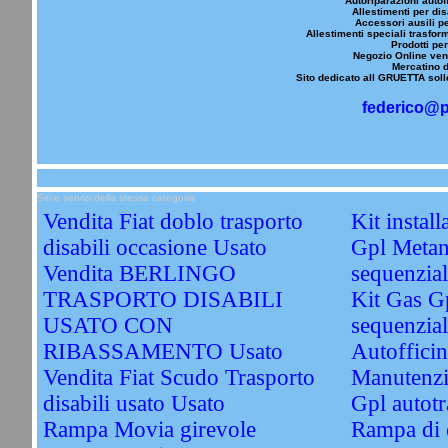
Autoriparazioni autoff
Allestimenti per dis
Accessori ausili pe
Allestimenti speciali trasfor
Prodotti per
Negozio Online vend
Mercatino d
Sito dedicato all GRUETTA solle
federico@p
Siti e servizi della stessa categoria
Vendita Fiat doblo trasporto
Kit instal
disabili occasione Usato
Gpl Metan
Vendita BERLINGO
sequenzi
TRASPORTO DISABILI
Kit Gas G
USATO CON
sequenzial
RIBASSAMENTO Usato
Autofficin
Vendita Fiat Scudo Trasporto
Manutenzi
disabili usato Usato
Gpl autotr
Rampa Movia girevole
Rampa di c