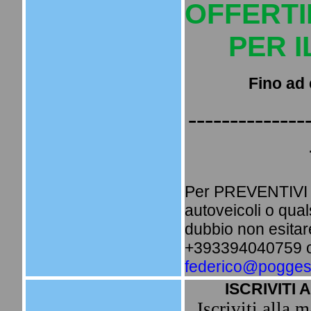
OFFERTI
PER 
Fino ad 
--------------
Per PREVENTIVI i
autoveicoli o qua
dubbio non esitare
+393394040759 o 
federico@poggesi
ISCRIVITI 
Iscriviti alla m