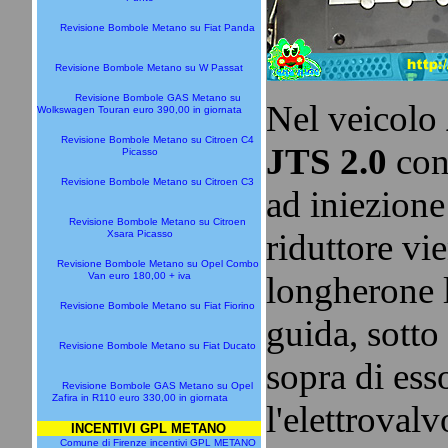
Revisione Bombole Metano su Fiat Panda
Revisione Bombole Metano su W Passat
Revisione Bombole GAS Metano su
Nel veicolo
Wolkswagen Touran euro 390,00 in giornata
Revisione Bombole Metano su Citroen C4
JTS 2.0
con
Picasso
Revisione Bombole Metano su Citroen C3
ad iniezione 
Revisione Bombole Metano su Citroen
riduttore vie
Xsara Picasso
Revisione Bombole Metano su Opel Combo
Van euro 180,00 + iva
longherone 
Revisione Bombole Metano su Fiat Fiorino
guida, sotto 
Revisione Bombole Metano su Fiat Ducato
sopra di ess
Revisione Bombole GAS Metano su Opel
Zafira in R110 euro 330,00 in giornata
l'elettroval
INCENTIVI GPL METANO
Comune di Firenze incentivi GPL METANO