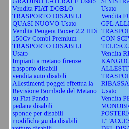
GRADINO LATERALE Usato
SINISTR
Vendita FIAT DOBLO
Usato
TRASPORTO DISABILI
Vendita 
QUASI NUOVO Usato
GPL ALL
Vendita Peugeot Boxer 2.2 HDi
TRASPOR
150Cv Combi Premium
CON SCI
TRASPORTO DISABILI
TELESCOP
Usato
Vendita 
Impianti a metano firenze
KANGOO
trasporto disabili
ALLESTI
vendita auto disabili
TRASPOR
Allestimenti poggei effettua la
RIBASS
Revisione Bombole del Metano
Usato
su Fiat Panda
Vendita 
pedane disabili
MONOBR
sponde per disabili
POSTERI
modifiche guida disabili
L''''ACC
vetture disabili
DEL DIS