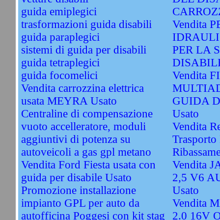
guida emiplegici
CARROZZ
trasformazioni guida disabili
Vendita
guida paraplegici
IDRAULI
sistemi di guida per disabili
PER LA 
guida tetraplegici
DISABILE
guida focomelici
Vendita 
Vendita carrozzina elettrica
MULTIAD
usata MEYRA Usato
GUIDA D
Centraline di compensazione
Usato
vuoto accelleratore, moduli
Vendita R
aggiuntivi di potenza su
Trasporto 
autoveicoli a gas gpl metano
Ribassame
Vendita Ford Fiesta usata con
Vendita
guida per disabile Usato
2,5 V6 
Promozione installazione
Usato
impianto GPL per auto da
Vendita
autofficina Poggesi con kit stag
2.0 16V 