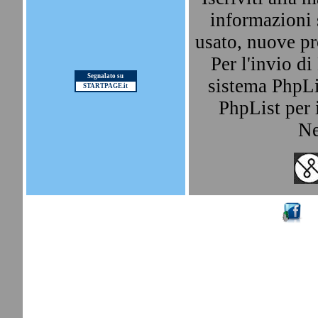
informazioni 
usato, nuove pr
Per l'invio d
Segnalato su
sistema PhpLis
STARTPAGE.it
PhpList per i
Ne