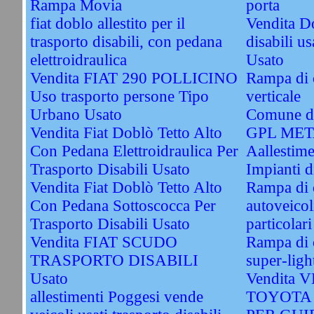
Rampa Movia
porta
fiat doblo allestito per il
Vendita Do
trasporto disabili, con pedana
disabili u
elettroidraulica
Usato
Vendita FIAT 290 POLLICINO
Rampa di c
Uso trasporto persone Tipo
verticale
Urbano Usato
Comune di
Vendita Fiat Doblò Tetto Alto
GPL ME
Con Pedana Elettroidraulica Per
Aallestime
Trasporto Disabili Usato
Impianti
Vendita Fiat Doblò Tetto Alto
Rampa di 
Con Pedana Sottoscocca Per
autoveicol
Trasporto Disabili Usato
particolari
Vendita FIAT SCUDO
Rampa di c
TRASPORTO DISABILI
super-ligh
Usato
Vendita
allestimenti Poggesi vende
TOYOTA