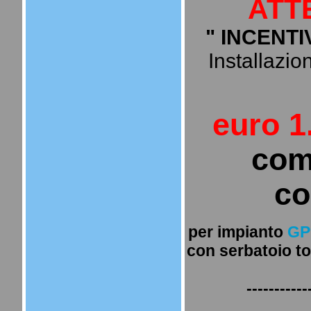
ATT
" INCENTI
Installazion
euro 1
com
co
per impianto
GP
con serbatoio to
-----------