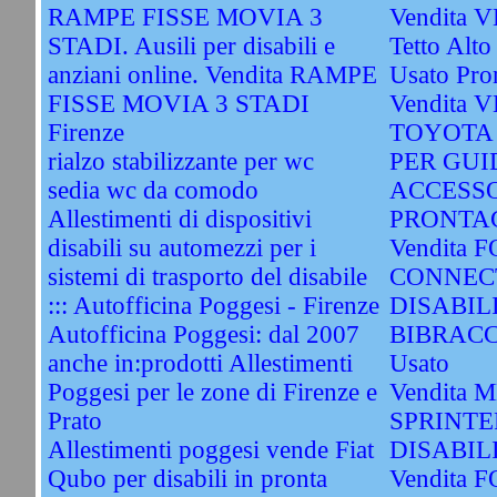
RAMPE FISSE MOVIA 3
Vendita 
STADI. Ausili per disabili e
Tetto Alto
anziani online. Vendita RAMPE
Usato Pro
FISSE MOVIA 3 STADI
Vendita
Firenze
TOYOTA
rialzo stabilizzante per wc
PER GUI
sedia wc da comodo
ACCESSO
Allestimenti di dispositivi
PRONTAC
disabili su automezzi per i
Vendita
sistemi di trasporto del disabile
CONNEC
::: Autofficina Poggesi - Firenze
DISABIL
Autofficina Poggesi: dal 2007
BIBRACC
anche in:prodotti Allestimenti
Usato
Poggesi per le zone di Firenze e
Vendita
Prato
SPRINTE
Allestimenti poggesi vende Fiat
DISABIL
Qubo per disabili in pronta
Vendita 