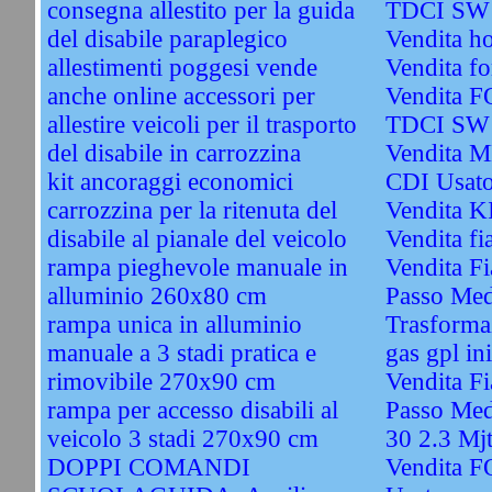
consegna allestito per la guida
TDCI SW 
del disabile paraplegico
Vendita h
allestimenti poggesi vende
Vendita fo
anche online accessori per
Vendita 
allestire veicoli per il trasporto
TDCI SW 
del disabile in carrozzina
Vendita 
kit ancoraggi economici
CDI Usat
carrozzina per la ritenuta del
Vendita 
disabile al pianale del veicolo
Vendita fi
rampa pieghevole manuale in
Vendita Fi
alluminio 260x80 cm
Passo Med
rampa unica in alluminio
Trasformaz
manuale a 3 stadi pratica e
gas gpl ini
rimovibile 270x90 cm
Vendita F
rampa per accesso disabili al
Passo Med
veicolo 3 stadi 270x90 cm
30 2.3 Mj
DOPPI COMANDI
Vendita 