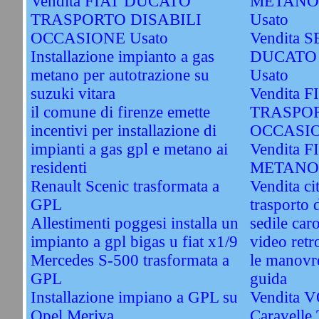
Vendita FIAT DUCATO
METANO
TRASPORTO DISABILI
Usato
OCCASIONE Usato
Vendita S
Installazione impianto a gas
DUCATO
metano per autotrazione su
Usato
suzuki vitara
Vendita 
il comune di firenze emette
TRASPOR
incentivi per installazione di
OCCASIO
impianti a gas gpl e metano ai
Vendita 
residenti
METANO 
Renault Scenic trasformata a
Vendita ci
GPL
trasporto 
Allestimenti poggesi installa un
sedile car
impianto a gpl bigas u fiat x1/9
video retr
Mercedes S-500 trasformata a
le manovre
GPL
guida
Installazione impiano a GPL su
Vendita
Opel Meriva
Caravelle