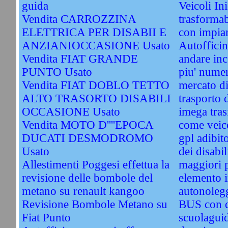
guida
Veicoli In
Vendita CARROZZINA
trasformab
ELETTRICA PER DISABII E
con impian
ANZIANIOCCASIONE Usato
Autofficin
Vendita FIAT GRANDE
andare inc
PUNTO Usato
piu' numer
Vendita FIAT DOBLO TETTO
mercato di
ALTO TRASORTO DISABILI
trasporto d
OCCASIONE Usato
imega tras
Vendita MOTO D''''EPOCA
come veico
DUCATI DESMODROMO
gpl adibit
Usato
dei disabil
Allestimenti Poggesi effettua la
maggiori 
revisione delle bombole del
elemento i
metano su renault kangoo
autonolegg
Revisione Bombole Metano su
BUS con 
Fiat Punto
scuolagui