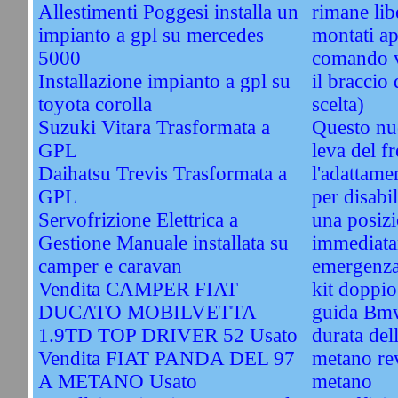
Allestimenti Poggesi installa un
rimane li
impianto a gpl su mercedes
montati ap
5000
comando vi
Installazione impianto a gpl su
il braccio 
toyota corolla
scelta)
Suzuki Vitara Trasformata a
Questo nu
GPL
leva del f
Daihatsu Trevis Trasformata a
l'adattame
GPL
per disabil
Servofrizione Elettrica a
una posizi
Gestione Manuale installata su
immediata
camper e caravan
emergenz
Vendita CAMPER FIAT
kit doppi
DUCATO MOBILVETTA
guida Bm
1.9TD TOP DRIVER 52 Usato
durata del
Vendita FIAT PANDA DEL 97
metano re
A METANO Usato
metano