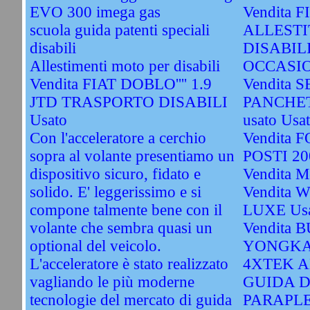
EVO 300 imega gas
Vendita 
scuola guida patenti speciali
ALLESTI
disabili
DISABIL
Allestimenti moto per disabili
OCCASIO
Vendita FIAT DOBLO'''' 1.9
Vendita S
JTD TRASPORTO DISABILI
PANCHET
Usato
usato Usa
Con l'acceleratore a cerchio
Vendita 
sopra al volante presentiamo un
POSTI 20
dispositivo sicuro, fidato e
Vendita M
solido. E' leggerissimo e si
Vendita
compone talmente bene con il
LUXE Us
volante che sembra quasi un
Vendita 
optional del veicolo.
YONGKA
L'acceleratore è stato realizzato
4XTEK A
vagliando le più moderne
GUIDA D
tecnologie del mercato di guida
PARAPLE