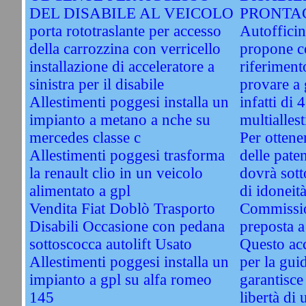
DEL DISABILE AL VEICOLO
PRONTAC
porta rototraslante per accesso
Autofficin
della carrozzina con verricello
propone c
installazione di acceleratore a
riferiment
sinistra per il disabile
provare a
Allestimenti poggesi installa un
infatti di
impianto a metano a nche su
multiallest
mercedes classe c
Per ottener
Allestimenti poggesi trasforma
delle paten
la renault clio in un veicolo
dovrà sott
alimentato a gpl
di idoneità
Vendita Fiat Doblò Trasporto
Commissio
Disabili Occasione con pedana
preposta a
sottoscocca autolift Usato
Questo acc
Allestimenti poggesi installa un
per la guid
impianto a gpl su alfa romeo
garantisce 
145
libertà di 