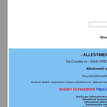
Rice
- ALLESTIME
Via Crocetta sn - 50141 FIRE
Allestimenti v
P.iva 0618991048
Ausili per disabili, superamento barriere architettoniche, sollevatori pe
https:
SEGUICI SU FACEBOOK
Ausilio per sollevamento d
Allestimenti trasporto
Informazioni patenti
Trasformazioni mot