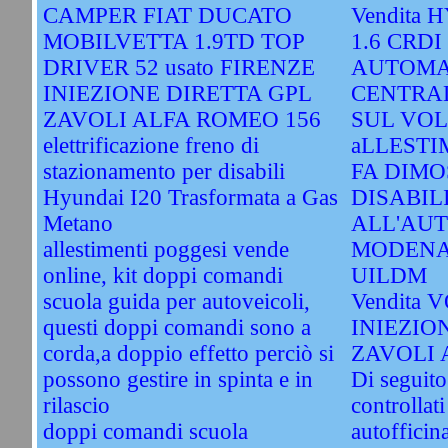
CAMPER FIAT DUCATO
Vendita 
MOBILVETTA 1.9TD TOP
1.6 CRDI
DRIVER 52 usato FIRENZE
AUTOMA
INIEZIONE DIRETTA GPL
CENTRA
ZAVOLI ALFA ROMEO 156
SUL VOL
elettrificazione freno di
aLLESTI
stazionamento per disabili
FA DIMO
Hyundai I20 Trasformata a Gas
DISABIL
Metano
ALL'AU
allestimenti poggesi vende
MODENA
online, kit doppi comandi
UILDM
scuola guida per autoveicoli,
Vendita 
questi doppi comandi sono a
INIEZIO
corda,a doppio effetto perciò si
ZAVOLI 
possono gestire in spinta e in
Di seguito
rilascio
controllati
doppi comandi scuola
autofficin