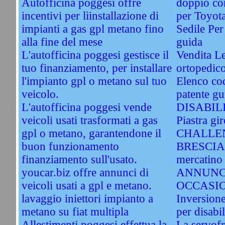
Autofficina poggesi offre
doppio co
incentivi per lìinstallazione di
per Toyot
impianti a gas gpl metano fino
Sedile Per
alla fine del mese
guida
L'autofficina poggesi gestisce il
Vendita Le
tuo finanziamento, per installare
ortopedic
l'impianto gpl o metano sul tuo
Elenco cod
veicolo.
patente gu
L'autofficina poggesi vende
DISABIL
veicoli usati trasformati a gas
Piastra gir
gpl o metano, garantendone il
CHALLEN
buon funzionamento
BRESCIA. 
finanziamento sull'usato.
mercatino 
youcar.biz offre annunci di
ANNUNC
veicoli usati a gpl e metano.
OCCASI
lavaggio iniettori impianto a
Inversione
metano su fiat multipla
per disabil
Allestimenti poggesi effettua la
La servofri