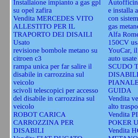
Installaione impianto a gas gpl
Autofficin
su opel zafira
e installa 
Vendita MERCEDES VITO
con sistem
ALLESTITO PER IL
gas metano
TRAPORTO DEI DISAILI
Alfa Rome
Usato
150CV us
revisione bombole metano su
YouCar, il
citroen c3
auto usate
rampa unica per far salire il
SCUDO T
disabile in carrozzina sul
DISABIL
veicolo
PIANAL
scivoli telescopici per accesso
GUIDA
del disabile in carrozzina sul
Vendita ve
veicolo
alto traspo
ROBOT CARICA
Vendita 
CARROZZINA PER
POKER U
DISABILI
Vendita 