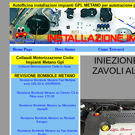
Autofficina installazioni impianti GPL METANO per autotrazion
Home Page
Dove Siamo
Come Trovarci
Collaudi Motorizzazione Civile
INIEZION
Impianti Metano Gpl
Collaudi Motorizzazione Civile in Sede
ZAVOLI A
REVISIONE BOMBOLE METANO
Revisione Bombole Metano Fiat Multipla
euro 180,00 in GIORNATA
Revisione Bombole Metano su Citroen C3 in
Fibra euro 170,00
Revisione Bombole Metano su Mercedes
classeB
Revisione Bombole Metano su Renault
Kangoo
Revisione Bombole Metano su Fiat Grande
Punto