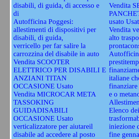
disabili, di guida, di accesso e
Vendita 
di
PANCHET
Autofficina Poggesi:
usato Usa
allestimenti di dispositivi per
Vendita ve
disabili, di guida,
alto traspo
verricello per far salire la
prontacon
carrozzina del disabile in auto
Autofficin
Vendita SCOOTER
prestitemp
ELETTRICO PER DISABILI E
finanziame
ANZIANI TITAN
italiane c
OCCASIONE Usato
finanziare
Vendita MICROCAR META
e o metan
TASSOKING
Allestimen
GUIDADISABILI
Elenco dei
OCCASIONE Usato
trasformab
verticalizzatore per aiutareil
iniezione d
disabile ad accedere al posto
fine genn