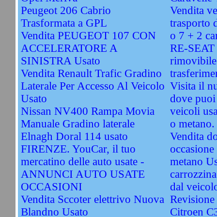
Peugeot 206 Cabrio
Vendita ve
Trasformata a GPL
trasporto d
Vendita PEUGEOT 107 CON
o 7 + 2 ca
ACCELERATORE A
RE-SEAT -
SINISTRA Usato
rimovibile
Vendita Renault Trafic Gradino
trasferime
Laterale Per Accesso Al Veicolo
Visita il 
Usato
dove puoi 
Nissan NV400 Rampa Movia
veicoli usa
Manuale Gradino laterale
o metano.
Elnagh Doral 114 usato
Vendita do
FIRENZE. YouCar, il tuo
occasione 
mercatino delle auto usate -
metano Us
ANNUNCI AUTO USATE
carrozzina
OCCASIONI
dal veicol
Vendita Sccoter elettrivo Nuova
Revisione
Blandno Usato
Citroen C