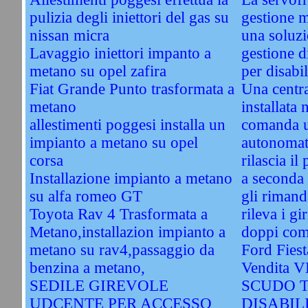
pulizia degli iniettori del gas su
gestione 
nissan micra
una soluzi
Lavaggio iniettori impanto a
gestione d
metano su opel zafira
per disabil
Fiat Grande Punto trasformata a
Una centra
metano
installata 
allestimenti poggesi installa un
comanda u
impianto a metano su opel
autonomati
corsa
rilascia il
Installazione impianto a metano
a seconda 
su alfa romeo GT
gli rimand
Toyota Rav 4 Trasformata a
rileva i gi
Metano,installazion impianto a
doppi com
metano su rav4,passaggio da
Ford Fiest
benzina a metano,
Vendita 
SEDILE GIREVOLE
SCUDO 
UDCENTE PER ACCESSO
DISABIL