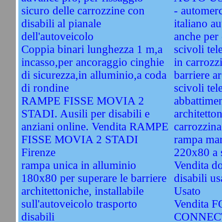
sicuro delle carrozzine con
- automerc
disabili al pianale
italiano a
dell'autoveicolo
anche per 
Coppia binari lunghezza 1 m,a
scivoli tel
incasso,per ancoraggio cinghie
in carroz
di sicurezza,in alluminio,a coda
barriere a
di rondine
scivoli tel
RAMPE FISSE MOVIA 2
abbattimen
STADI. Ausili per disabili e
architetton
anziani online. Vendita RAMPE
carrozzina
FISSE MOVIA 2 STADI
rampa man
Firenze
220x80 a 
rampa unica in alluminio
Vendita do
180x80 per superare le barriere
disabili u
architettoniche, installabile
Usato
sull'autoveicolo trasporto
Vendita
disabili
CONNECT