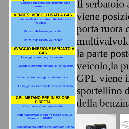
Il serbatoio
Calcola il risparmio con impianto gpl o
metano
viene posiz
VENDESI VEICOLI USATI A GAS
Veicolo Usato controllato da Autofficina
Poggesi
porta ruota d
Mercato dell'usato youcar.biz
multivalvola
Mercato dell'usato youcar.biz
LAVAGGIO INIEZIONE IMPIANTO A
la parte post
GAS
Lavaggio iniezione gpl e metano
veicolo,la pr
Lavaggio iniezione metano su fiat multipla
GPL viene in
Lavaggio iniezione gpl su nissan micra
Lavaggio iniezione metano su opel zafira
sportellino 
GPL METANO PER INIEZIONE
della benzin
DIRETTA
Presto novita' iniezione diretta
Auto trasformate iniezione diretta Gas Gpl
Mtano con PRINS
Trasformabilita' Autoveicoli Iniezione Diretta