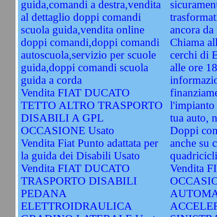
guida,comandi a destra,vendita
sicuramente
al dettaglio doppi comandi
trasformat
scuola guida,vendita online
ancora da 
doppi comandi,doppi comandi
Chiama al
autoscuola,servizio per scuole
cerchi di 
guida,doppi comandi scuola
alle ore 1
guida a corda
informazio
Vendita FIAT DUCATO
finanziame
TETTO ALTRO TRASPORTO
l'impianto
DISABILI A GPL
tua auto, 
OCCASIONE Usato
Doppi com
Vendita Fiat Punto adattata per
anche su c
la guida dei Disabili Usato
quadricicli
Vendita FIAT DUCATO
Vendita 
TRASPORTO DISABILI
OCCASI
PEDANA
AUTOMA
ELETTROIDRAULICA
ACCELE