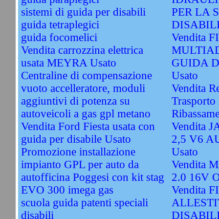
sistemi di guida per disabili
PER LA 
guida tetraplegici
DISABILE
guida focomelici
Vendita 
Vendita carrozzina elettrica
MULTIAD
usata MEYRA Usato
GUIDA D
Centraline di compensazione
Usato
vuoto accelleratore, moduli
Vendita R
aggiuntivi di potenza su
Trasporto 
autoveicoli a gas gpl metano
Ribassame
Vendita Ford Fiesta usata con
Vendita
guida per disabile Usato
2,5 V6 
Promozione installazione
Usato
impianto GPL per auto da
Vendita
autofficina Poggesi con kit stag
2.0 16V 
EVO 300 imega gas
Vendita 
scuola guida patenti speciali
ALLESTI
disabili
DISABIL