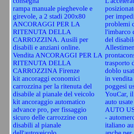
consegna
L'accelera
rampa manuale pieghevole e
posizionat
girevole, a 2 stadi 200x80
per impedi
ANCORAGGI PER LA
problemi d
RITENUTA DELLA
l'imbarco d
CARROZZINA. Ausili per
del disabil
disabili e anziani online.
Allestimen
Vendita ANCORAGGI PER LA
prontacon
RITENUTA DELLA
trasporto d
CARROZZINA Firenze
doblo usat
kit ancoraggi economici
in vendita
carrozzina per la ritenuta del
poggesi u
disabile al pianale del veicolo
YouCar, il
kit ancoraggio automatico
auto usa
advance pro, per fissaggio
AUTO US
sicuro delle carrozzine con
- automerc
disabili al pianale
italiano a
dell'autoveicolo
anche per 