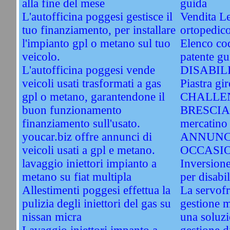
alla fine del mese
guida
L'autofficina poggesi gestisce il
Vendita Le
tuo finanziamento, per installare
ortopedic
l'impianto gpl o metano sul tuo
Elenco cod
veicolo.
patente gu
L'autofficina poggesi vende
DISABIL
veicoli usati trasformati a gas
Piastra gir
gpl o metano, garantendone il
CHALLEN
buon funzionamento
BRESCIA. 
finanziamento sull'usato.
mercatino 
youcar.biz offre annunci di
ANNUNC
veicoli usati a gpl e metano.
OCCASI
lavaggio iniettori impianto a
Inversione
metano su fiat multipla
per disabil
Allestimenti poggesi effettua la
La servofri
pulizia degli iniettori del gas su
gestione 
nissan micra
una soluzi