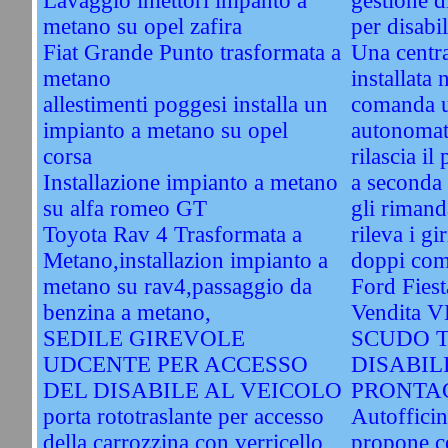
Lavaggio iniettori impanto a
gestione d
metano su opel zafira
per disabil
Fiat Grande Punto trasformata a
Una centra
metano
installata 
allestimenti poggesi installa un
comanda u
impianto a metano su opel
autonomati
corsa
rilascia il
Installazione impianto a metano
a seconda 
su alfa romeo GT
gli rimand
Toyota Rav 4 Trasformata a
rileva i gi
Metano,installazion impianto a
doppi com
metano su rav4,passaggio da
Ford Fiest
benzina a metano,
Vendita 
SEDILE GIREVOLE
SCUDO 
UDCENTE PER ACCESSO
DISABIL
DEL DISABILE AL VEICOLO
PRONTAC
porta rototraslante per accesso
Autofficin
della carrozzina con verricello
propone c