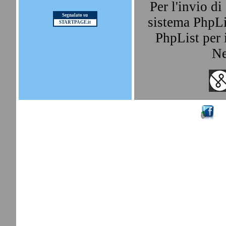
Per l'invio d
Segnalato su
sistema PhpLis
STARTPAGE.it
PhpList per i
Ne