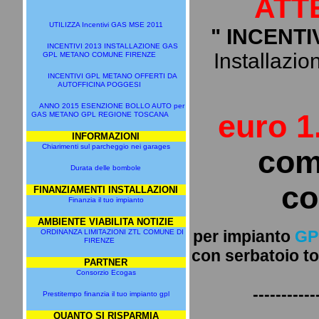
ATT
UTILIZZA Incentivi GAS MSE 2011
" INCENTI
INCENTIVI 2013 INSTALLAZIONE GAS
Installazion
GPL METANO COMUNE FIRENZE
INCENTIVI GPL METANO OFFERTI DA
AUTOFFICINA POGGESI
ANNO 2015 ESENZIONE BOLLO AUTO per
euro 1
GAS METANO GPL REGIONE TOSCANA
INFORMAZIONI
Chiarimenti sul parcheggio nei garages
com
Durata delle bombole
co
FINANZIAMENTI INSTALLAZIONI
Finanzia il tuo impianto
AMBIENTE VIABILITA NOTIZIE
per impianto
GP
ORDINANZA LIMITAZIONI ZTL COMUNE DI
FIRENZE
con serbatoio to
PARTNER
Consorzio Ecogas
-----------
Prestitempo finanzia il tuo impianto gpl
QUANTO SI RISPARMIA