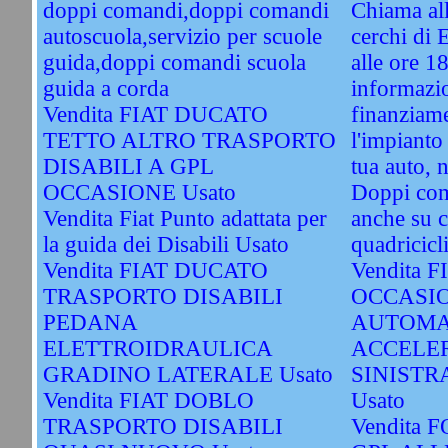
doppi comandi,doppi comandi
Chiama al
autoscuola,servizio per scuole
cerchi di 
guida,doppi comandi scuola
alle ore 1
guida a corda
informazio
Vendita FIAT DUCATO
finanziame
TETTO ALTRO TRASPORTO
l'impianto
DISABILI A GPL
tua auto, 
OCCASIONE Usato
Doppi com
Vendita Fiat Punto adattata per
anche su c
la guida dei Disabili Usato
quadricicli
Vendita FIAT DUCATO
Vendita 
TRASPORTO DISABILI
OCCASI
PEDANA
AUTOMA
ELETTROIDRAULICA
ACCELE
GRADINO LATERALE Usato
SINISTR
Vendita FIAT DOBLO
Usato
TRASPORTO DISABILI
Vendita 