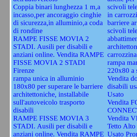
Coppia binari lunghezza 1 m,a
scivoli tel
incasso,per ancoraggio cinghie
in carroz
di sicurezza,in alluminio,a coda
barriere a
di rondine
scivoli tel
RAMPE FISSE MOVIA 2
abbattimen
STADI. Ausili per disabili e
architetton
anziani online. Vendita RAMPE
carrozzina
FISSE MOVIA 2 STADI
rampa man
Firenze
220x80 a 
rampa unica in alluminio
Vendita do
180x80 per superare le barriere
disabili u
architettoniche, installabile
Usato
sull'autoveicolo trasporto
Vendita
disabili
CONNECT
RAMPE FISSE MOVIA 3
Vendita 
STADI. Ausili per disabili e
Tetto Alto
anziani online. Vendita RAMPE
Usato Pro