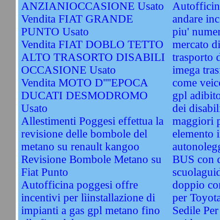
ANZIANIOCCASIONE Usato
Autofficin
Vendita FIAT GRANDE
andare inc
PUNTO Usato
piu' numer
Vendita FIAT DOBLO TETTO
mercato di
ALTO TRASORTO DISABILI
trasporto d
OCCASIONE Usato
imega tras
Vendita MOTO D''''EPOCA
come veico
DUCATI DESMODROMO
gpl adibit
Usato
dei disabil
Allestimenti Poggesi effettua la
maggiori 
revisione delle bombole del
elemento i
metano su renault kangoo
autonolegg
Revisione Bombole Metano su
BUS con 
Fiat Punto
scuolagui
Autofficina poggesi offre
doppio co
incentivi per lìinstallazione di
per Toyot
impianti a gas gpl metano fino
Sedile Per