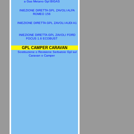
a Gas Metano Gpl BIGAS
INIEZIONE DIRETTA GPL ZAVOLI ALFA
ROMEO 156
INIEZIONE DIRETTA GPL ZAVOLI AUDI A1
INIEZIONE DIRETTA GPL ZAVOLI FORD
FOCUS 1.6 ECOBUST
GPL CAMPER CARAVAN
Sostituzione o Revisione Serbatoio Gpl sul
Caravan o Camper