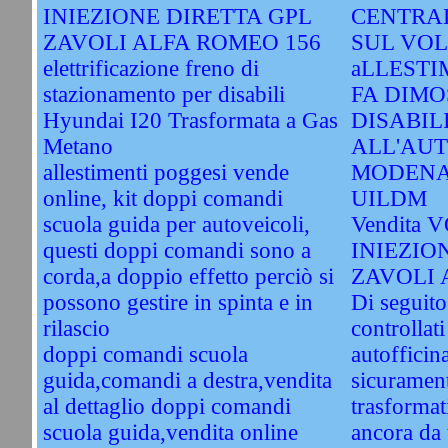
INIEZIONE DIRETTA GPL
CENTRA
ZAVOLI ALFA ROMEO 156
SUL VOL
elettrificazione freno di
aLLESTI
stazionamento per disabili
FA DIMO
Hyundai I20 Trasformata a Gas
DISABIL
Metano
ALL'AU
allestimenti poggesi vende
MODENA
online, kit doppi comandi
UILDM
scuola guida per autoveicoli,
Vendita 
questi doppi comandi sono a
INIEZIO
corda,a doppio effetto perciò si
ZAVOLI 
possono gestire in spinta e in
Di seguito
rilascio
controllati
doppi comandi scuola
autofficin
guida,comandi a destra,vendita
sicuramente
al dettaglio doppi comandi
trasformat
scuola guida,vendita online
ancora da 