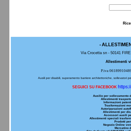
Rice
- ALLESTIME
Via Crocetta sn - 50141 FIRE
Allestimenti v
P.iva 0618991048
Ausili per disabili, superamento barriere architettoniche, sollevatori pe
https:
SEGUICI SU FACEBOOK
Ausilio per sollevamento d
Allestimenti trasporto
Informazioni patenti
Trasformazioni mot
Autoriparazioni autoff
Allestimenti per dis
Accessori ausili pe
Allestimenti speciali trasfor
Prodotti per
Negozio Online vend
Mercatino d