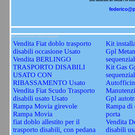
Sito dedicato all GRUETTA solle
federico@p
Siti e servizi della stessa categoria
Vendita Fiat doblo trasporto
Kit instal
disabili occasione Usato
Gpl Metan
Vendita BERLINGO
sequenzi
TRASPORTO DISABILI
Kit Gas G
USATO CON
sequenzial
RIBASSAMENTO Usato
Autofficin
Vendita Fiat Scudo Trasporto
Manutenzi
disabili usato Usato
Gpl autotr
Rampa Movia girevole
Rampa di c
Rampa Movia
porta
fiat doblo allestito per il
Vendita Do
trasporto disabili, con pedana
disabili u