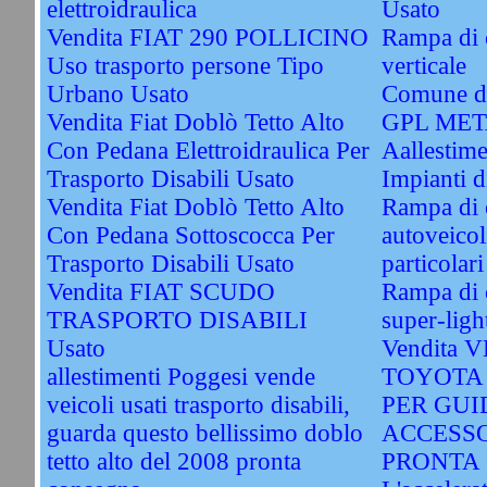
elettroidraulica
Usato
Vendita FIAT 290 POLLICINO
Rampa di c
Uso trasporto persone Tipo
verticale
Urbano Usato
Comune di
Vendita Fiat Doblò Tetto Alto
GPL ME
Con Pedana Elettroidraulica Per
Aallestime
Trasporto Disabili Usato
Impianti
Vendita Fiat Doblò Tetto Alto
Rampa di 
Con Pedana Sottoscocca Per
autoveicol
Trasporto Disabili Usato
particolari
Vendita FIAT SCUDO
Rampa di c
TRASPORTO DISABILI
super-ligh
Usato
Vendita
allestimenti Poggesi vende
TOYOTA
veicoli usati trasporto disabili,
PER GUI
guarda questo bellissimo doblo
ACCESSO
tetto alto del 2008 pronta
PRONTA 