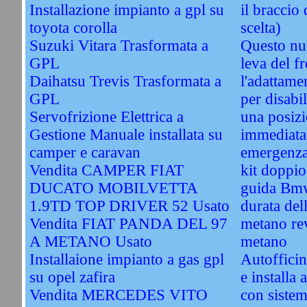
Installazione impianto a gpl su
il braccio 
toyota corolla
scelta)
Suzuki Vitara Trasformata a
Questo nu
GPL
leva del f
Daihatsu Trevis Trasformata a
l'adattame
GPL
per disabil
Servofrizione Elettrica a
una posizi
Gestione Manuale installata su
immediata
camper e caravan
emergenz
Vendita CAMPER FIAT
kit doppi
DUCATO MOBILVETTA
guida Bm
1.9TD TOP DRIVER 52 Usato
durata del
Vendita FIAT PANDA DEL 97
metano re
A METANO Usato
metano
Installaione impianto a gas gpl
Autofficin
su opel zafira
e installa 
Vendita MERCEDES VITO
con sistem