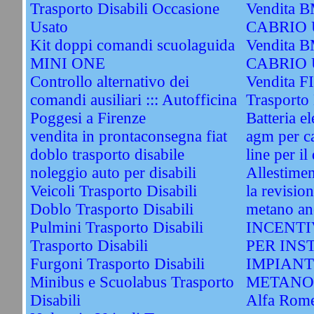
Trasporto Disabili Occasione
Vendita 
Usato
CABRIO 
Kit doppi comandi scuolaguida
Vendita 
MINI ONE
CABRIO 
Controllo alternativo dei
Vendita FI
comandi ausiliari ::: Autofficina
Trasporto 
Poggesi a Firenze
Batteria el
vendita in prontaconsegna fiat
agm per ca
doblo trasporto disabile
line per il
noleggio auto per disabili
Allestimen
Veicoli Trasporto Disabili
la revisio
Doblo Trasporto Disabili
metano an
Pulmini Trasporto Disabili
INCENTI
Trasporto Disabili
PER INS
Furgoni Trasporto Disabili
IMPIANT
Minibus e Scuolabus Trasporto
METANO
Disabili
Alfa Rome