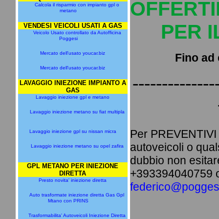
OFFERTI
Calcola il risparmio con impianto gpl o
metano
PER 
VENDESI VEICOLI USATI A GAS
Veicolo Usato controllato da Autofficina
Poggesi
Mercato dell'usato youcar.biz
Fino ad 
Mercato dell'usato youcar.biz
--------------
LAVAGGIO INIEZIONE IMPIANTO A
GAS
Lavaggio iniezione gpl e metano
Lavaggio iniezione metano su fiat multipla
Per PREVENTIVI i
Lavaggio iniezione gpl su nissan micra
autoveicoli o qua
Lavaggio iniezione metano su opel zafira
dubbio non esitare
GPL METANO PER INIEZIONE
+393394040759 o 
DIRETTA
Presto novita' iniezione diretta
federico@poggesi
Auto trasformate iniezione diretta Gas Gpl
Mtano con PRINS
Trasformabilita' Autoveicoli Iniezione Diretta