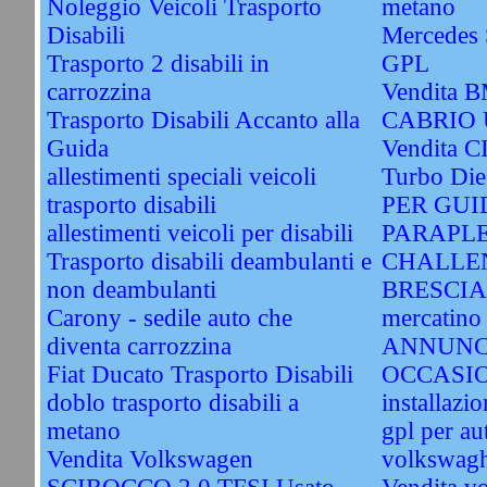
Noleggio Veicoli Trasporto
metano
Disabili
Mercedes 
Trasporto 2 disabili in
GPL
carrozzina
Vendita 
Trasporto Disabili Accanto alla
CABRIO 
Guida
Vendita 
allestimenti speciali veicoli
Turbo Di
trasporto disabili
PER GUI
allestimenti veicoli per disabili
PARAPLE
Trasporto disabili deambulanti e
CHALLEN
non deambulanti
BRESCIA. 
Carony - sedile auto che
mercatino 
diventa carrozzina
ANNUNC
Fiat Ducato Trasporto Disabili
OCCASI
doblo trasporto disabili a
installazi
metano
gpl per au
Vendita Volkswagen
volkswagh