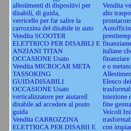
allestimenti di dispositivi per
Vendita ve
disabili, di guida,
alto traspo
verricello per far salire la
prontacon
carrozzina del disabile in auto
Autofficin
Vendita SCOOTER
prestitemp
ELETTRICO PER DISABILI E
finanziame
ANZIANI TITAN
italiane c
OCCASIONE Usato
finanziare
Vendita MICROCAR META
e o metan
TASSOKING
Allestimen
GUIDADISABILI
Elenco dei
OCCASIONE Usato
trasformab
verticalizzatore per aiutareil
iniezione d
disabile ad accedere al posto
fine genn
guida
Veicoli In
Vendita CARROZZINA
trasformab
ELETTRICA PER DISABII E
con impian