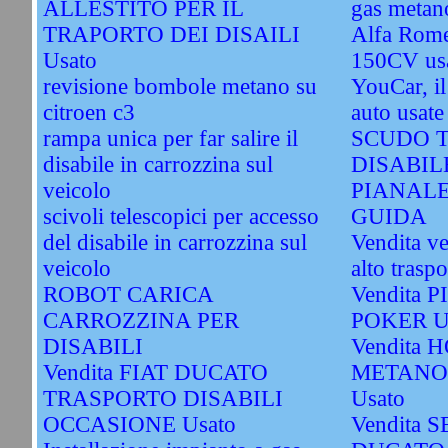
ALLESTITO PER IL
gas metano
TRAPORTO DEI DISAILI
Alfa Rome
Usato
150CV us
revisione bombole metano su
YouCar, il
citroen c3
auto usate
rampa unica per far salire il
SCUDO T
disabile in carrozzina sul
DISABIL
veicolo
PIANAL
scivoli telescopici per accesso
GUIDA
del disabile in carrozzina sul
Vendita ve
veicolo
alto traspo
ROBOT CARICA
Vendita 
CARROZZINA PER
POKER U
DISABILI
Vendita 
Vendita FIAT DUCATO
METANO
TRASPORTO DISABILI
Usato
OCCASIONE Usato
Vendita S