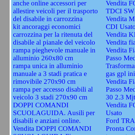
anche online accessori per
Vendita 
allestire veicoli per il trasporto
TDCI SW 
del disabile in carrozzina
Vendita 
kit ancoraggi economici
CDI Usat
carrozzina per la ritenuta del
Vendita 
disabile al pianale del veicolo
Vendita fi
rampa pieghevole manuale in
Vendita Fi
alluminio 260x80 cm
Passo Med
rampa unica in alluminio
Trasformaz
manuale a 3 stadi pratica e
gas gpl ini
rimovibile 270x90 cm
Vendita F
rampa per accesso disabili al
Passo Med
veicolo 3 stadi 270x90 cm
30 2.3 Mj
DOPPI COMANDI
Vendita 
SCUOLAGUIDA. Ausili per
Usato
disabili e anziani online.
Ford TRA
Vendita DOPPI COMANDI
Pronta Co