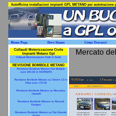
Autofficina installazioni impianti GPL METANO per autotrazion
Home Page
Dove Siamo
Come Trovarci
Collaudi Motorizzazione Civile
Mercato del
Impianti Metano Gpl
Collaudi Motorizzazione Civile in Sede
REVISIONE BOMBOLE METANO
Revisione Bombole Metano Fiat Multipla
euro 180,00 in GIORNATA
Revisione Bombole Metano su Citroen C3 in
Fibra euro 170,00
Revisione Bombole Metano su Mercedes
classeB
Revisione Bombole Metano su Renault
Kangoo
Revisione Bombole Metano su Fiat Grande
Punto