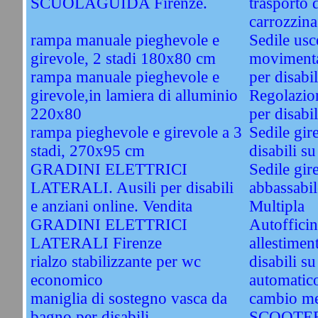
SCUOLAGUIDA Firenze.
trasporto 
carrozzina
rampa manuale pieghevole e
Sedile usc
girevole, 2 stadi 180x80 cm
movimentaz
rampa manuale pieghevole e
per disabil
girevole,in lamiera di alluminio
Regolazion
220x80
per disabil
rampa pieghevole e girevole a 3
Sedile gir
stadi, 270x95 cm
disabili s
GRADINI ELETTRICI
Sedile gir
LATERALI. Ausili per disabili
abbassabile
e anziani online. Vendita
Multipla
GRADINI ELETTRICI
Autoffici
LATERALI Firenze
allestimen
rialzo stabilizzante per wc
disabili s
economico
automatico
maniglia di sostegno vasca da
cambio me
bagno per disabili
SCOOTER