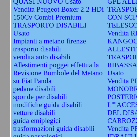
QUASI NUOVO Usato
GPL ALL
Vendita Peugeot Boxer 2.2 HDi
TRASPOR
150Cv Combi Premium
CON SCI
TRASPORTO DISABILI
TELESCOP
Usato
Vendita 
Impianti a metano firenze
KANGOO
trasporto disabili
ALLESTI
vendita auto disabili
TRASPOR
Allestimenti poggei effettua la
RIBASS
Revisione Bombole del Metano
Usato
su Fiat Panda
Vendita 
pedane disabili
MONOBR
sponde per disabili
POSTERI
modifiche guida disabili
L''''ACC
vetture disabili
DEL DIS
guida emiplegici
CARROZZ
trasformazioni guida disabili
Vendita
guida paraplegici
IDRAULI