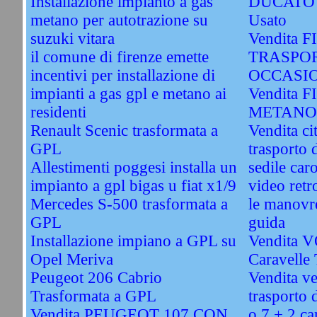
Installazione impianto a gas
DUCATO
metano per autotrazione su
Usato
suzuki vitara
Vendita 
il comune di firenze emette
TRASPOR
incentivi per installazione di
OCCASIO
impianti a gas gpl e metano ai
Vendita 
residenti
METANO 
Renault Scenic trasformata a
Vendita ci
GPL
trasporto 
Allestimenti poggesi installa un
sedile car
impianto a gpl bigas u fiat x1/9
video retr
Mercedes S-500 trasformata a
le manovre
GPL
guida
Installazione impiano a GPL su
Vendita
Opel Meriva
Caravelle
Peugeot 206 Cabrio
Vendita ve
Trasformata a GPL
trasporto d
Vendita PEUGEOT 107 CON
o 7 + 2 ca