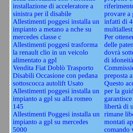
installazione di acceleratore a
riferiment
sinistra per il disabile
provare a
Allestimenti poggesi installa un
infatti di
impianto a metano a nche su
multiallest
mercedes classe c
Per ottener
Allestimenti poggesi trasforma
delle paten
la renault clio in un veicolo
dovrà sott
alimentato a gpl
di idoneità
Vendita Fiat Doblò Trasporto
Commissio
Disabili Occasione con pedana
preposta a
sottoscocca autolift Usato
Questo acc
Allestimenti poggesi installa un
per la guid
impianto a gpl su alfa romeo
garantisce 
145
libertà di 
Allestimenti Poggesi installa un
rimane li
impianto a gpl su mercedes
montati ap
5000
comando vi