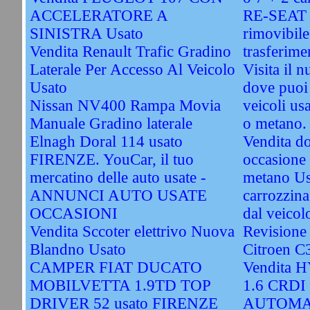
ACCELERATORE A
RE-SEAT -
SINISTRA Usato
rimovibile
Vendita Renault Trafic Gradino
trasferime
Laterale Per Accesso Al Veicolo
Visita il 
Usato
dove puoi 
Nissan NV400 Rampa Movia
veicoli usa
Manuale Gradino laterale
o metano.
Elnagh Doral 114 usato
Vendita do
FIRENZE. YouCar, il tuo
occasione 
mercatino delle auto usate -
metano Us
ANNUNCI AUTO USATE
carrozzina
OCCASIONI
dal veicol
Vendita Sccoter elettrivo Nuova
Revisione
Blandno Usato
Citroen C
CAMPER FIAT DUCATO
Vendita 
MOBILVETTA 1.9TD TOP
1.6 CRDI
DRIVER 52 usato FIRENZE
AUTOMA