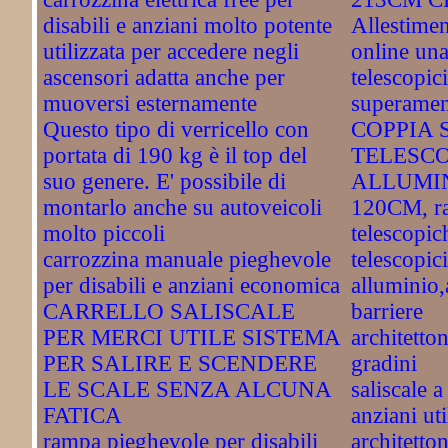
disabili e anziani molto potente
Allestime
utilizzata per accedere negli
online una
ascensori adatta anche per
telescopic
muoversi esternamente
superamen
Questo tipo di verricello con
COPPIA 
portata di 190 kg è il top del
TELESCO
suo genere. E' possibile di
ALLUMIN
montarlo anche su autoveicoli
120CM, r
molto piccoli
telescopic
carrozzina manuale pieghevole
telescopic
per disabili e anziani economica
alluminio,
CARRELLO SALISCALE
barriere
PER MERCI UTILE SISTEMA
architetto
PER SALIRE E SCENDERE
gradini
LE SCALE SENZA ALCUNA
saliscale a
FATICA
anziani uti
rampa pieghevole per disabili
architetton