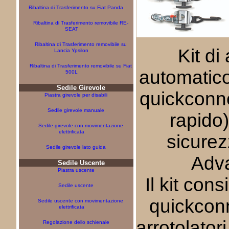
Ribaltina di Trasferimento su Fiat Panda
Ribaltina di Trasferimento removibile RE-
SEAT
Ribaltina di Trasferimento removibile su
Kit di
Lancia Ypsilon
Ribaltina di Trasferimento removibile su Fiat
automatico
500L
Sedile Girevole
quickconn
Piastra girevole per disabili
Sedile girevole manuale
rapido)
Sedile girevole con movimentazione
elettrificata
sicurez
Sedile girevole lato guida
Adv
Sedile Uscente
Piastra uscente
Il kit cons
Sedile uscente
quickconn
Sedile uscente con movimentazione
elettrificata
arrotolator
Regolazione dello schienale