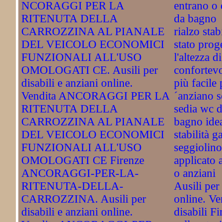
NCORAGGI PER LA
entrano o 
RITENUTA DELLA
da bagno
CARROZZINA AL PIANALE
rialzo stab
DEL VEICOLO ECONOMICI
stato prog
FUNZIONALI ALL'USO
l'altezza d
OMOLOGATI CE. Ausili per
confortevo
disabili e anziani online.
più facile p
Vendita ANCORAGGI PER LA
´anziano s
RITENUTA DELLA
sedia wc d
CARROZZINA AL PIANALE
bagno idea
DEL VEICOLO ECONOMICI
stabilità g
FUNZIONALI ALL'USO
seggiolino
OMOLOGATI CE Firenze
applicato a
ANCORAGGI-PER-LA-
o anziani
RITENUTA-DELLA-
Ausili per 
CARROZZINA. Ausili per
online. Ve
disabili e anziani online.
disabili F