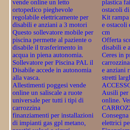
vende online un letto
plastica fa
ortopedico pieghevole
ostacoli d
regolabile elettricamente per
Kit rampa 
disabili e anziani a 3 motori
e ostacoli 
Questo sollevatore mobile per
cm
piscina permette al paziente o
Offerta sco
disabile il trasferimento in
disabili e 
acqua in piena autonomia.
Ceres in 
Sollevatore per Piscina PAL il
carrozzina
Disabile accede in autonomia
e anziani 
alla vasca.
stretti la
Allestimenti poggesi vende
ACCESSO
online un saliscale a ruote
Ausili per 
universale per tutti i tipi di
online. 
carrozzina
CARROZZI
finanziamenti per installazioni
Consegna 
di impianti gas gpl metano,
elettrici p