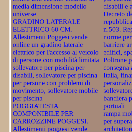
media dimensione modello
disabili e 
universe
Decreto de
GRADINO LATERALE
repubblica
ELETTRICO 60 CM.
n.503. Re
Allestimenti Poggesi vende
norme per 
online un gradino laterale
barriere a
elettrico per l'accesso al veicolo
edifici, sp
di persone con mobilità limitata
Poltrone pe
sollevatore per piscina per
consegna a
disabili, sollevatore per piscina
Italia, fin
per persone con problemi di
personaliz
movimento, sollevatore mobile
sollevatore
per piscina
bandiera p
POGGIATESTA
portuali
COMPONIBILE PER
rampa mobi
CARROZZINE POGGESI.
per supera
Allestimenti poggesi vende
architetto