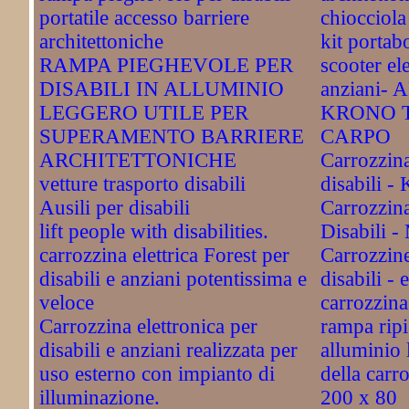
portatile accesso barriere
chiocciola
architettoniche
kit porta
RAMPA PIEGHEVOLE PER
scooter ele
DISABILI IN ALLUMINIO
anziani-
LEGGERO UTILE PER
KRONO T
SUPERAMENTO BARRIERE
CARPO
ARCHITETTONICHE
Carrozzin
vetture trasporto disabili
disabili 
Ausili per disabili
Carrozzin
lift people with disabilities.
Disabili 
carrozzina elettrica Forest per
Carrozzin
disabili e anziani potentissima e
disabili - 
veloce
carrozzin
Carrozzina elettronica per
rampa ripi
disabili e anziani realizzata per
alluminio 
uso esterno con impianto di
della carr
illuminazione.
200 x 80