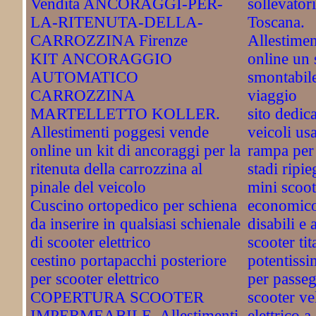
Vendita ANCORAGGI-PER-
sollevatori
LA-RITENUTA-DELLA-
Toscana.
CARROZZINA Firenze
Allestimen
KIT ANCORAGGIO
online un 
AUTOMATICO
smontabile
CARROZZINA
viaggio
MARTELLETTO KOLLER.
sito dedic
Allestimenti poggesi vende
veicoli us
online un kit di ancoraggi per la
rampa per 
ritenuta della carrozzina al
stadi ripi
pinale del veicolo
mini scoot
Cuscino ortopedico per schiena
economico
da inserire in qualsiasi schienale
disabili e 
di scooter elettrico
scooter ti
cestino portapacchi posteriore
potentissi
per scooter elettrico
per passeg
COPERTURA SCOOTER
scooter v
IMPERMEABILE. Allestimenti
elettrico a