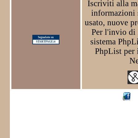
Iscriviti alla m
informazioni 
usato, nuove pr
Per l'invio d
Segnalato su
sistema PhpLis
STARTPAGE.it
PhpList per i
Ne