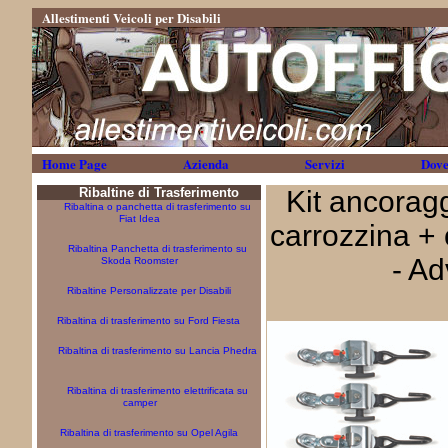
Allestimenti Veicoli per Disabili
Home Page
Azienda
Servizi
Dove
Ribaltine di Trasferimento
Kit ancorag
Ribaltina o panchetta di trasferimento su
Fiat Idea
carrozzina + 
Ribaltina Panchetta di trasferimento su
- A
Skoda Roomster
Ribaltine Personalizzate per Disabili
Ribaltina di trasferimento su Ford Fiesta
Ribaltina di trasferimento su Lancia Phedra
Ribaltina di trasferimento elettrificata su
camper
Ribaltina di trasferimento su Opel Agila