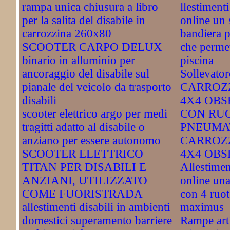
rampa unica chiusura a libro
llestiment
per la salita del disabile in
online un s
carrozzina 260x80
bandiera p
SCOOTER CARPO DELUX
che permet
binario in alluminio per
piscina
ancoraggio del disabile sul
Sollevator
pianale del veicolo da trasporto
CARROZZ
disabili
4X4 OBS
scooter elettrico argo per medi
CON RU
tragitti adatto al disabile o
PNEUMA
anziano per essere autonomo
CARROZZ
SCOOTER ELETTRICO
4X4 OBS
TITAN PER DISABILI E
Allestimen
ANZIANI, UTILIZZATO
online una
COME FUORISTRADA
con 4 ruot
allestimenti disabili in ambienti
maximus
domestici superamento barriere
Rampe arti