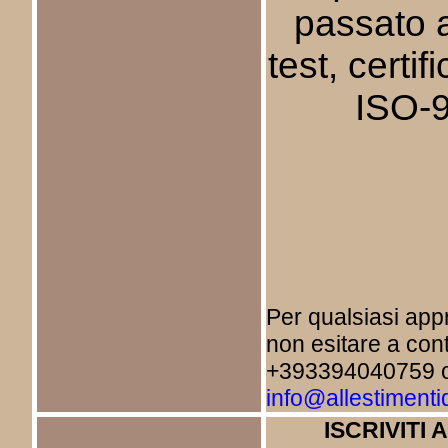
passato 
test, certi
ISO-
Per qualsiasi ap
non esitare a cont
+393394040759 o 
info@allestimenti
ISCRIVITI 