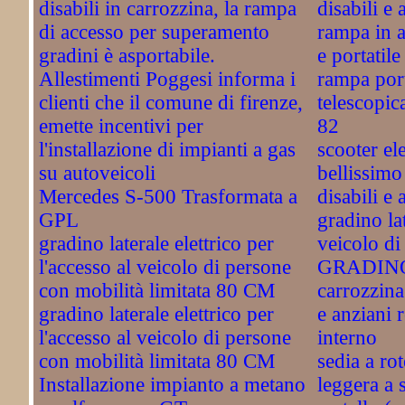
disabili in carrozzina, la rampa
disabili e 
di accesso per superamento
rampa in a
gradini è asportabile.
e portatil
Allestimenti Poggesi informa i
rampa port
clienti che il comune di firenze,
telescopic
emette incentivi per
82
l'installazione di impianti a gas
scooter el
su autoveicoli
bellissimo
Mercedes S-500 Trasformata a
disabili e 
GPL
gradino la
gradino laterale elettrico per
veicolo di 
l'accesso al veicolo di persone
GRADINO
con mobilità limitata 80 CM
carrozzina 
gradino laterale elettrico per
e anziani 
l'accesso al veicolo di persone
interno
con mobilità limitata 80 CM
sedia a ro
Installazione impianto a metano
leggera a s