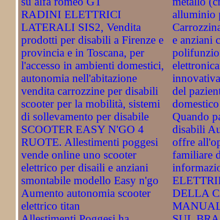
su alfa romeo GT
metallo (
RADINI ELETTRICI
alluminio 
LATERALI SIS2, Vendita
Carrozzina 
prodotti per disabili a Firenze e
e anziani 
provincia e in Toscana, per
polifunzio
l'accesso in ambienti domestici,
elettronic
autonomia nell'abitazione
innovativa
vendita carrozzine per disabili
del pazien
scooter per la mobilità, sistemi
domestico
di sollevamento per disabile
Quando par
SCOOTER EASY N'GO 4
disabili A
RUOTE. Allestimenti poggesi
offre all'o
vende online uno scooter
familiare d
elettrico per disaili e anziani
informazio
smontabile modello Easy n'go
ELETTRI
Aumento autonomia scooter
DELLA 
elettrico titan
MANUALE
Allestimenti Poggesi ha
SUL BR