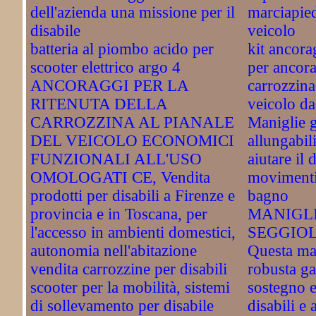
dell'azienda una missione per il
marciapied
disabile
veicolo
batteria al piombo acido per
kit ancora
scooter elettrico argo 4
per ancorar
ANCORAGGI PER LA
carrozzina
RITENUTA DELLA
veicolo da
CARROZZINA AL PIANALE
Maniglie g
DEL VEICOLO ECONOMICI
allungabili
FUNZIONALI ALL'USO
aiutare il 
OMOLOGATI CE, Vendita
movimenti 
prodotti per disabili a Firenze e
bagno
provincia e in Toscana, per
MANIGLI
l'accesso in ambienti domestici,
SEGGIO
autonomia nell'abitazione
Questa man
vendita carrozzine per disabili
robusta ga
scooter per la mobilità, sistemi
sostegno e
di sollevamento per disabile
disabili e