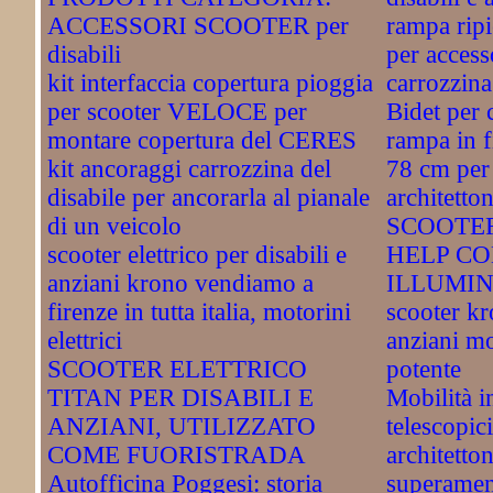
ACCESSORI SCOOTER per
rampa ripi
disabili
per access
kit interfaccia copertura pioggia
carrozzina
per scooter VELOCE per
Bidet per 
montare copertura del CERES
rampa in f
kit ancoraggi carrozzina del
78 cm per 
disabile per ancorarla al pianale
architetto
di un veicolo
SCOOTER
scooter elettrico per disabili e
HELP CO
anziani krono vendiamo a
ILLUMI
firenze in tutta italia, motorini
scooter kr
elettrici
anziani mo
SCOOTER ELETTRICO
potente
TITAN PER DISABILI E
Mobilità i
ANZIANI, UTILIZZATO
telescopici
COME FUORISTRADA
architetto
Autofficina Poggesi: storia
superamen