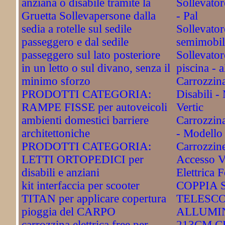
anziana o disabile tramite la
Sollevator
Gruetta Sollevapersone dalla
- Pal
sedia a rotelle sul sedile
Sollevator
passeggero e dal sedile
semimobil
passeggero sul lato posteriore
Sollevator
in un letto o sul divano, senza il
piscina - 
minimo sforzo
Carrozzina
PRODOTTI CATEGORIA:
Disabili 
RAMPE FISSE per autoveicoli
Vertic
ambienti domestici barriere
Carrozzina 
architettoniche
- Modello
PRODOTTI CATEGORIA:
Carrozzine
LETTI ORTOPEDICI per
Accesso V
disabili e anziani
Elettrica F
kit interfaccia per scooter
COPPIA 
TITAN per applicare copertura
TELESCO
pioggia del CARPO
ALLUMIN
carrozzina elettrica free per
213CM C