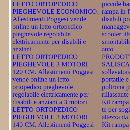
LETTO ORTOPEDICO
piccole ba
PIEGHEVOLE ECONOMICO.
rampa in f
Allestimenti Poggesi vende
disabili po
online un letto ortopedico
maneggev
pieghevole regolabile
scooter li
elettricamente per disabili e
smontabile
anziani
auto
LETTO ORTOPEDICO
PRODOTT
PIEGHEVOLE 3 MOTORI
SALISCA
120 CM. Allestimenti Poggesi
sollevatore
vende online un letto
portatile 
ortopedico pieghevole
poltrona p
regolabile elettricamente per
rillassant
disabili e anziani a 3 motori
Kit rampa 
LETTO ORTOPEDICO
te per sogl
PIEGHEVOLE 3 MOTORI
altezza da
140 CM. Allestimenti Poggesi
Kit rampa