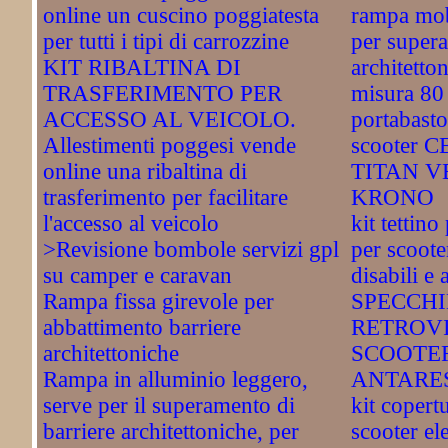
online un cuscino poggiatesta
rampa mobi
per tutti i tipi di carrozzine
per supera
KIT RIBALTINA DI
architetto
TRASFERIMENTO PER
misura 80
ACCESSO AL VEICOLO.
portabasto
Allestimenti poggesi vende
scooter 
online una ribaltina di
TITAN V
trasferimento per facilitare
KRONO
l'accesso al veicolo
kit tettino
>Revisione bombole servizi gpl
per scooter
su camper e caravan
disabili e 
Rampa fissa girevole per
SPECCHI
abbattimento barriere
RETROVI
architettoniche
SCOOTER
Rampa in alluminio leggero,
ANTARE
serve per il superamento di
kit copert
barriere architettoniche, per
scooter ele