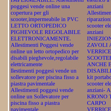
poggesi vende online una
anziani
copertura per gli
Allestimen
scooter,impermeabile in PVC
riparazion
LETTO ORTOPEDICO
scooter ele
PIGHEVOLE REGOLABILE
anziani
ELETTRONICAMENTE.
INIEZIO
Allestimenti Poggesi vende
ZAVOLI 
online un letto ortopedico per
VERRICE
disabili pieghevole,regolabile
SCOOTE
elettricamente
ANCHE E
llestimenti poggesi vende un
DISABIL
sollevatore per piscina fisso a
kit porta
piastra pavimentale
scooter ele
Allestimenti poggesi vende
anziani-
online un Sollevatore per
KRONO T
piscina fisso a piastra
CARPO
pavimentale
VERRICE