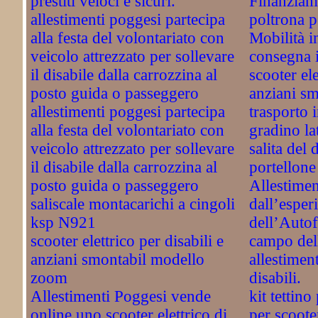
prestiti veloci e sicuri.
Finanziam
allestimenti poggesi partecipa
poltrona p
alla festa del volontariato con
Mobilità i
veicolo attrezzato per sollevare
consegna in
il disabile dalla carrozzina al
scooter ele
posto guida o passeggero
anziani sm
allestimenti poggesi partecipa
trasporto 
alla festa del volontariato con
gradino lat
veicolo attrezzato per sollevare
salita del 
il disabile dalla carrozzina al
portellone 
posto guida o passeggero
Allestimen
saliscale montacarichi a cingoli
dall’esper
ksp N921
dell’Autof
scooter elettrico per disabili e
campo del
anziani smontabil modello
allestiment
zoom
disabili.
Allestimenti Poggesi vende
kit tettino
online uno scooter elettrico di
per scooter