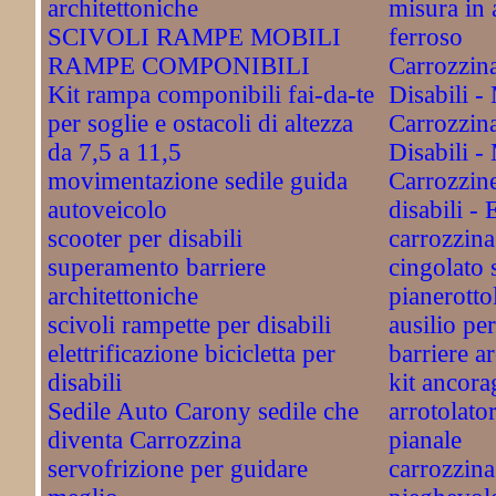
architettoniche
misura in 
SCIVOLI RAMPE MOBILI
ferroso
RAMPE COMPONIBILI
Carrozzina
Kit rampa componibili fai-da-te
Disabili -
per soglie e ostacoli di altezza
Carrozzina
da 7,5 a 11,5
Disabili -
movimentazione sedile guida
Carrozzin
autoveicolo
disabili - 
scooter per disabili
carrozzin
superamento barriere
cingolato 
architettoniche
pianerotto
scivoli rampette per disabili
ausilio pe
elettrificazione bicicletta per
barriere a
disabili
kit ancora
Sedile Auto Carony sedile che
arrotolator
diventa Carrozzina
pianale
servofrizione per guidare
carrozzina