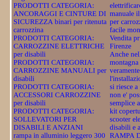
PRODOTTI CATEGORIA:
elettrifica
ANCORAGGI E CINTURE DI
manuale il 
SICUREZZA binari per ritenuta
per carroz
carrozzina
facile mon
PRODOTTI CATEGORIA:
Vendita pr
CARROZZINE ELETTRICHE
Firenze
per disabili
Anche nell
PRODOTTI CATEGORIA:
montagna 
CARROZZINE MANUALI per
veramente 
disabili
l'installaz
PRODOTTI CATEGORIA:
si riesce 
ACCESSORI CARROZZINE
non e' pos
per disabili
semplice a
PRODOTTI CATEGORIA:
kit copert
SOLLEVATORI PER
scooter ele
DISABILI E ANZIANI
disabili e 
rampa in alluminio leggero 300
RAMPA D