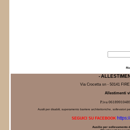
Ri
- ALLESTIME
Via Crocetta sn - 50141 FIRE
Allestimenti v
P.iva 0618991048
Ausili per disabili, superamento barriere architettoniche, sollevatori pe
https:
SEGUICI SU FACEBOOK
Ausilio per sollevamento d