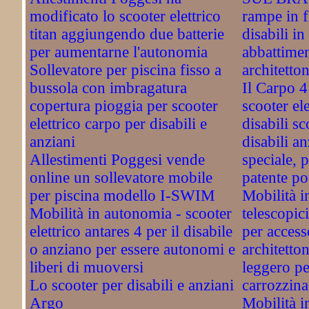
modificato lo scooter elettrico
rampe in f
titan aggiungendo due batterie
disabili in
per aumentarne l'autonomia
abbattimen
Sollevatore per piscina fisso a
architetto
bussola con imbragatura
Il Carpo 4
copertura pioggia per scooter
scooter ele
elettrico carpo per disabili e
disabili sc
anziani
disabili an
Allestimenti Poggesi vende
speciale, 
online un sollevatore mobile
patente po
per piscina modello I-SWIM
Mobilità i
Mobilità in autonomia - scooter
telescopic
elettrico antares 4 per il disabile
per access
o anziano per essere autonomi e
architetto
liberi di muoversi
leggero per
Lo scooter per disabili e anziani
carrozzina
Argo
Mobilità i