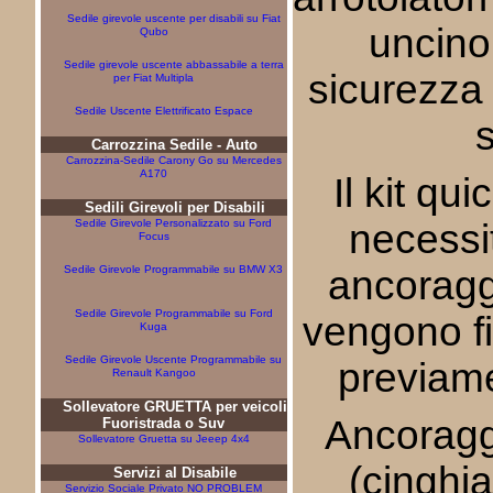
Sedile girevole uscente per disabili su Fiat
uncino 
Qubo
Sedile girevole uscente abbassabile a terra
sicurezza
per Fiat Multipla
Sedile Uscente Elettrificato Espace
s
Carrozzina Sedile - Auto
Carrozzina-Sedile Carony Go su Mercedes
A170
Il kit qu
Sedili Girevoli per Disabili
Sedile Girevole Personalizzato su Ford
necessit
Focus
Sedile Girevole Programmabile su BMW X3
ancoragg
Sedile Girevole Programmabile su Ford
vengono fi
Kuga
Sedile Girevole Uscente Programmabile su
previamen
Renault Kangoo
Sollevatore GRUETTA per veicoli
Ancoragg
Fuoristrada o Suv
Sollevatore Gruetta su Jeeep 4x4
(cinghia
Servizi al Disabile
Servizio Sociale Privato NO PROBLEM