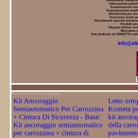
Allestimenti trasporto
Informazioni patenti
Trasformazioni mot
Autoriparazioni autoff
Allestimenti per dis
Accessori ausili pe
Allestimenti speciali trasfor
Prodotti per
Negozio Online vend
Mercatino d
Sito dedicato all GRUETTA solle
info@all
Siti e servizi della stessa categoria
Kit Ancoraggio
Letto orto
Semiautomatico Per Carrozzina
Kometa per
+ Cintura Di Sicurezza - Basic
kit ancorag
Kit ancoraggio semiautomatico
della carro
per carrozzina + cintura di
pavimento