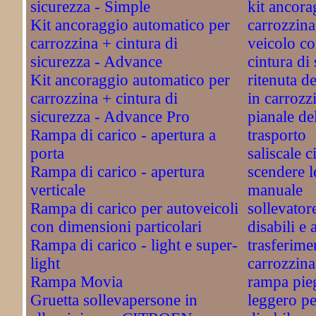
sicurezza - Simple
kit ancora
Kit ancoraggio automatico per
carrozzina
carrozzina + cintura di
veicolo co
sicurezza - Advance
cintura di 
Kit ancoraggio automatico per
ritenuta d
carrozzina + cintura di
in carrozz
sicurezza - Advance Pro
pianale de
Rampa di carico - apertura a
trasporto
porta
saliscale c
Rampa di carico - apertura
scendere l
verticale
manuale
Rampa di carico per autoveicoli
sollevator
con dimensioni particolari
disabili e 
Rampa di carico - light e super-
trasferimen
light
carrozzina
Rampa Movia
rampa pie
Gruetta sollevapersone in
leggero pe