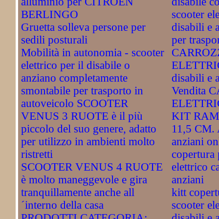
alluminio per CITROEN
disabile c
BERLINGO
scooter el
Gruetta solleva persone per
disabili e
sedili posturali
per traspo
Mobilità in autonomia - scooter
CARROZ
elettrico per il disabile o
ELETTRIC
anziano completamente
disabili e 
smontabile per trasporto in
Vendita
autoveicolo SCOOTER
ELETTRIC
VENUS 3 RUOTE è il più
KIT RAM
piccolo del suo genere, adatto
11,5 CM. A
per utilizzo in ambienti molto
anziani on
ristretti
copertura 
SCOOTER VENUS 4 RUOTE
elettrico c
è molto maneggevole e gira
anziani
tranquillamente anche all
kitt coper
´interno della casa
scooter ele
PRODOTTI CATEGORIA:
disabili e 