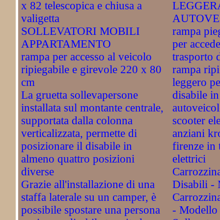
x 82 telescopica e chiusa a
LEGGER
valigetta
AUTOVE
SOLLEVATORI MOBILI
rampa pie
APPARTAMENTO
per accede
rampa per accesso al veicolo
trasporto d
ripiegabile e girevole 220 x 80
rampa ripi
cm
leggero pe
La gruetta sollevapersone
disabile i
installata sul montante centrale,
autoveico
supportata dalla colonna
scooter ele
verticalizzata, permette di
anziani k
posizionare il disabile in
firenze in 
almeno quattro posizioni
elettrici
diverse
Carrozzina
Grazie all'installazione di una
Disabili -
staffa laterale su un camper, è
Carrozzina 
possibile spostare una persona
- Modello