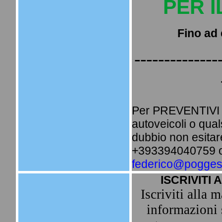
PER 
Fino ad 
--------------
Per PREVENTIVI i
autoveicoli o qua
dubbio non esitare
+393394040759 o 
federico@poggesi
ISCRIVITI 
Iscriviti alla m
informazioni 