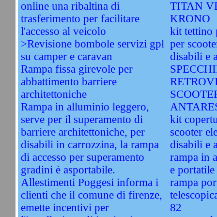
online una ribaltina di
TITAN V
trasferimento per facilitare
KRONO
l'accesso al veicolo
kit tettino
>Revisione bombole servizi gpl
per scooter
su camper e caravan
disabili e 
Rampa fissa girevole per
SPECCHI
abbattimento barriere
RETROVI
architettoniche
SCOOTER
Rampa in alluminio leggero,
ANTARE
serve per il superamento di
kit copert
barriere architettoniche, per
scooter ele
disabili in carrozzina, la rampa
disabili e 
di accesso per superamento
rampa in a
gradini è asportabile.
e portatil
Allestimenti Poggesi informa i
rampa port
clienti che il comune di firenze,
telescopic
emette incentivi per
82