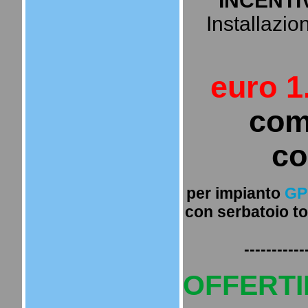
" INCENTI
Installazion
euro 1
com
co
per impianto
GP
con serbatoio to
-----------
OFFERTI