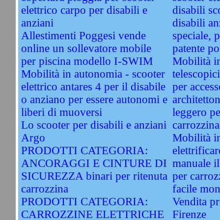
elettrico carpo per disabili e
disabili sc
anziani
disabili an
Allestimenti Poggesi vende
speciale, 
online un sollevatore mobile
patente po
per piscina modello I-SWIM
Mobilità i
Mobilità in autonomia - scooter
telescopic
elettrico antares 4 per il disabile
per access
o anziano per essere autonomi e
architetto
liberi di muoversi
leggero per
Lo scooter per disabili e anziani
carrozzina
Argo
Mobilità i
PRODOTTI CATEGORIA:
elettrifica
ANCORAGGI E CINTURE DI
manuale il 
SICUREZZA binari per ritenuta
per carroz
carrozzina
facile mon
PRODOTTI CATEGORIA:
Vendita pr
CARROZZINE ELETTRICHE
Firenze