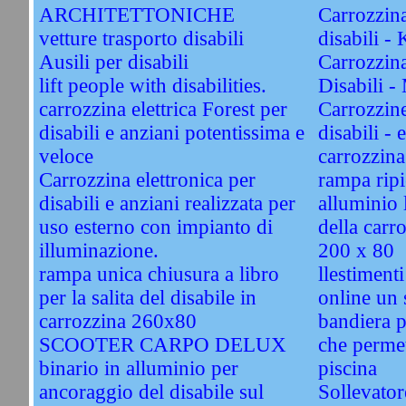
ARCHITETTONICHE
Carrozzin
vetture trasporto disabili
disabili 
Ausili per disabili
Carrozzin
lift people with disabilities.
Disabili 
carrozzina elettrica Forest per
Carrozzin
disabili e anziani potentissima e
disabili - 
veloce
carrozzin
Carrozzina elettronica per
rampa ripi
disabili e anziani realizzata per
alluminio 
uso esterno con impianto di
della carr
illuminazione.
200 x 80
rampa unica chiusura a libro
llestiment
per la salita del disabile in
online un s
carrozzina 260x80
bandiera p
SCOOTER CARPO DELUX
che permet
binario in alluminio per
piscina
ancoraggio del disabile sul
Sollevator