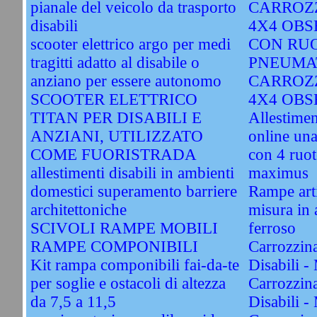
pianale del veicolo da trasporto
CARROZZ
disabili
4X4 OBS
scooter elettrico argo per medi
CON RU
tragitti adatto al disabile o
PNEUMA
anziano per essere autonomo
CARROZZ
SCOOTER ELETTRICO
4X4 OBS
TITAN PER DISABILI E
Allestimen
ANZIANI, UTILIZZATO
online una
COME FUORISTRADA
con 4 ruot
allestimenti disabili in ambienti
maximus
domestici superamento barriere
Rampe arti
architettoniche
misura in 
SCIVOLI RAMPE MOBILI
ferroso
RAMPE COMPONIBILI
Carrozzina
Kit rampa componibili fai-da-te
Disabili -
per soglie e ostacoli di altezza
Carrozzina
da 7,5 a 11,5
Disabili -