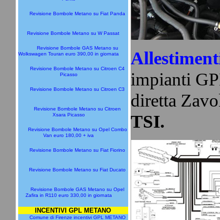
Revisione Bombole Metano su Fiat Panda
Revisione Bombole Metano su W Passat
Revisione Bombole GAS Metano su
Allestiment
Wolkswagen Touran euro 390,00 in giornata
Revisione Bombole Metano su Citroen C4
impianti GP
Picasso
Revisione Bombole Metano su Citroen C3
diretta Zavo
Revisione Bombole Metano su Citroen
TSI.
Xsara Picasso
Revisione Bombole Metano su Opel Combo
Van euro 180,00 + iva
Revisione Bombole Metano su Fiat Fiorino
Revisione Bombole Metano su Fiat Ducato
Revisione Bombole GAS Metano su Opel
Zafira in R110 euro 330,00 in giornata
INCENTIVI GPL METANO
Comune di Firenze incentivi GPL METANO