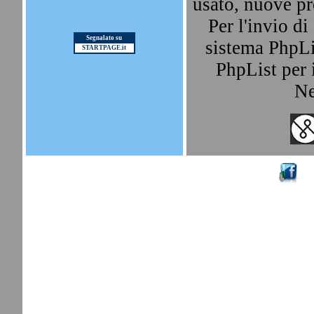
usato, nuove pr
Per l'invio d
Segnalato su
sistema PhpLis
STARTPAGE.it
PhpList per i
Ne