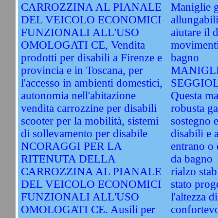
CARROZZINA AL PIANALE
Maniglie g
DEL VEICOLO ECONOMICI
allungabili
FUNZIONALI ALL'USO
aiutare il 
OMOLOGATI CE, Vendita
movimenti 
prodotti per disabili a Firenze e
bagno
provincia e in Toscana, per
MANIGLI
l'accesso in ambienti domestici,
SEGGIO
autonomia nell'abitazione
Questa man
vendita carrozzine per disabili
robusta ga
scooter per la mobilità, sistemi
sostegno e
di sollevamento per disabile
disabili e
NCORAGGI PER LA
entrano o 
RITENUTA DELLA
da bagno
CARROZZINA AL PIANALE
rialzo stab
DEL VEICOLO ECONOMICI
stato prog
FUNZIONALI ALL'USO
l'altezza d
OMOLOGATI CE. Ausili per
confortevo