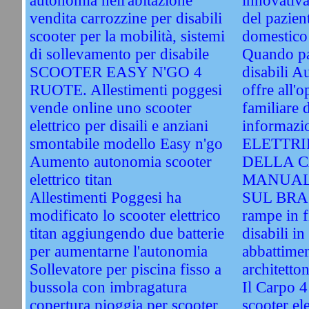
autonomia nell'abitazione
innovativa
vendita carrozzine per disabili
del pazien
scooter per la mobilità, sistemi
domestico
di sollevamento per disabile
Quando par
SCOOTER EASY N'GO 4
disabili A
RUOTE. Allestimenti poggesi
offre all'o
vende online uno scooter
familiare d
elettrico per disaili e anziani
informazio
smontabile modello Easy n'go
ELETTRI
Aumento autonomia scooter
DELLA 
elettrico titan
MANUALE
Allestimenti Poggesi ha
SUL BR
modificato lo scooter elettrico
rampe in f
titan aggiungendo due batterie
disabili in
per aumentarne l'autonomia
abbattimen
Sollevatore per piscina fisso a
architetto
bussola con imbragatura
Il Carpo 4
copertura pioggia per scooter
scooter ele