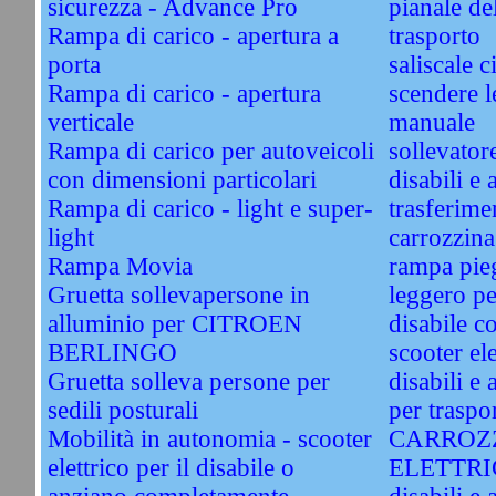
sicurezza - Advance Pro
pianale de
Rampa di carico - apertura a
trasporto
porta
saliscale c
Rampa di carico - apertura
scendere l
verticale
manuale
Rampa di carico per autoveicoli
sollevator
con dimensioni particolari
disabili e 
Rampa di carico - light e super-
trasferimen
light
carrozzina
Rampa Movia
rampa pie
Gruetta sollevapersone in
leggero pe
alluminio per CITROEN
disabile c
BERLINGO
scooter el
Gruetta solleva persone per
disabili e
sedili posturali
per traspo
Mobilità in autonomia - scooter
CARROZ
elettrico per il disabile o
ELETTRIC