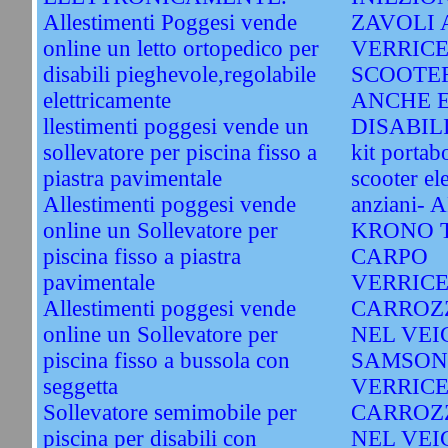
Allestimenti Poggesi vende
ZAVOLI 
online un letto ortopedico per
VERRICE
disabili pieghevole,regolabile
SCOOTE
elettricamente
ANCHE E
llestimenti poggesi vende un
DISABIL
sollevatore per piscina fisso a
kit porta
piastra pavimentale
scooter ele
Allestimenti poggesi vende
anziani-
online un Sollevatore per
KRONO T
piscina fisso a piastra
CARPO
pavimentale
VERRICE
Allestimenti poggesi vende
CARROZ
online un Sollevatore per
NEL VEI
piscina fisso a bussola con
SAMSON
seggetta
VERRICE
Sollevatore semimobile per
CARROZ
piscina per disabili con
NEL VEI