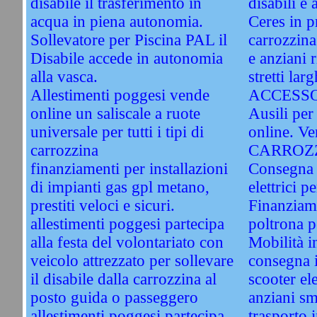
disabile il trasferimento in
disabili e 
acqua in piena autonomia.
Ceres in 
Sollevatore per Piscina PAL il
carrozzina
Disabile accede in autonomia
e anziani 
alla vasca.
stretti la
Allestimenti poggesi vende
ACCESSO
online un saliscale a ruote
Ausili per 
universale per tutti i tipi di
online. 
carrozzina
CARROZZI
finanziamenti per installazioni
Consegna 
di impianti gas gpl metano,
elettrici p
prestiti veloci e sicuri.
Finanziam
allestimenti poggesi partecipa
poltrona p
alla festa del volontariato con
Mobilità i
veicolo attrezzato per sollevare
consegna in
il disabile dalla carrozzina al
scooter ele
posto guida o passeggero
anziani sm
allestimenti poggesi partecipa
trasporto 