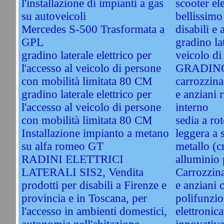
l'installazione di impianti a gas
scooter el
su autoveicoli
bellissimo
Mercedes S-500 Trasformata a
disabili e 
GPL
gradino la
gradino laterale elettrico per
veicolo di 
l'accesso al veicolo di persone
GRADINO
con mobilità limitata 80 CM
carrozzina 
gradino laterale elettrico per
e anziani 
l'accesso al veicolo di persone
interno
con mobilità limitata 80 CM
sedia a ro
Installazione impianto a metano
leggera a s
su alfa romeo GT
metallo (
RADINI ELETTRICI
alluminio 
LATERALI SIS2, Vendita
Carrozzina 
prodotti per disabili a Firenze e
e anziani 
provincia e in Toscana, per
polifunzio
l'accesso in ambienti domestici,
elettronic