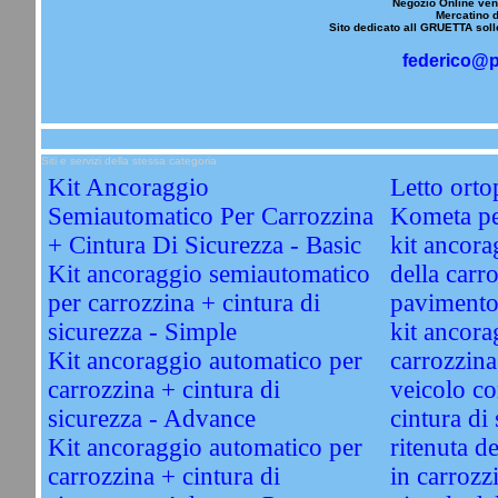
Negozio Online vend
Mercatino d
Sito dedicato all GRUETTA solle
federico@p
Siti e servizi della stessa categoria
Kit Ancoraggio
Letto orto
Semiautomatico Per Carrozzina
Kometa per
+ Cintura Di Sicurezza - Basic
kit ancorag
Kit ancoraggio semiautomatico
della carro
per carrozzina + cintura di
pavimento
sicurezza - Simple
kit ancora
Kit ancoraggio automatico per
carrozzina
carrozzina + cintura di
veicolo co
sicurezza - Advance
cintura di 
Kit ancoraggio automatico per
ritenuta d
carrozzina + cintura di
in carrozz