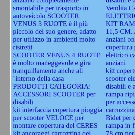
anziano completamente
disabili e 
smontabile per trasporto in
Vendita
autoveicolo SCOOTER
ELETTRIC
VENUS 3 RUOTE è il più
KIT RAM
piccolo del suo genere, adatto
11,5 CM. A
per utilizzo in ambienti molto
anziani on
ristretti
copertura 
SCOOTER VENUS 4 RUOTE
elettrico c
è molto maneggevole e gira
anziani
tranquillamente anche all
kitt coper
´interno della casa
scooter ele
PRODOTTI CATEGORIA:
disabili e 
ACCESSORI SCOOTER per
rampa ripi
disabili
per access
kit interfaccia copertura pioggia
carrozzina
per scooter VELOCE per
Bidet per 
montare copertura del CERES
rampa in f
kit ancoraggi carrozzina del
78 cm per 