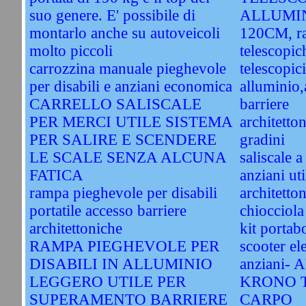
suo genere. E' possibile di
ALLUMIN
montarlo anche su autoveicoli
120CM, r
molto piccoli
telescopic
carrozzina manuale pieghevole
telescopic
per disabili e anziani economica
alluminio,
CARRELLO SALISCALE
barriere
PER MERCI UTILE SISTEMA
architetto
PER SALIRE E SCENDERE
gradini
LE SCALE SENZA ALCUNA
saliscale a
FATICA
anziani uti
rampa pieghevole per disabili
architetton
portatile accesso barriere
chiocciola
architettoniche
kit porta
RAMPA PIEGHEVOLE PER
scooter ele
DISABILI IN ALLUMINIO
anziani-
LEGGERO UTILE PER
KRONO T
SUPERAMENTO BARRIERE
CARPO