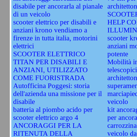
disabile per ancorarla al pianale
architetto
di un veicolo
SCOOTER
scooter elettrico per disabili e
HELP CO
anziani krono vendiamo a
ILLUMI
firenze in tutta italia, motorini
scooter kr
elettrici
anziani mo
SCOOTER ELETTRICO
potente
TITAN PER DISABILI E
Mobilità i
ANZIANI, UTILIZZATO
telescopici
COME FUORISTRADA
architetto
Autofficina Poggesi: storia
superamen
dell'azienda una missione per il
marciapied
disabile
veicolo
batteria al piombo acido per
kit ancora
scooter elettrico argo 4
per ancorar
ANCORAGGI PER LA
carrozzina
RITENUTA DELLA
veicolo da