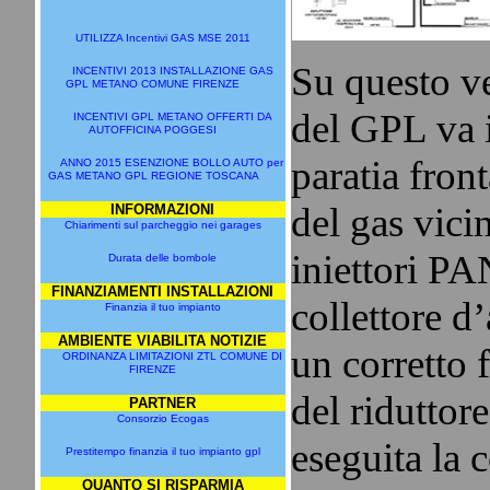
UTILIZZA Incentivi GAS MSE 2011
Su questo ve
INCENTIVI 2013 INSTALLAZIONE GAS
GPL METANO COMUNE FIRENZE
del GPL va i
INCENTIVI GPL METANO OFFERTI DA
AUTOFFICINA POGGESI
paratia front
ANNO 2015 ESENZIONE BOLLO AUTO per
GAS METANO GPL REGIONE TOSCANA
del gas vici
INFORMAZIONI
Chiarimenti sul parcheggio nei garages
iniettori PA
Durata delle bombole
FINANZIAMENTI INSTALLAZIONI
collettore d
Finanzia il tuo impianto
AMBIENTE VIABILITA NOTIZIE
un corretto
ORDINANZA LIMITAZIONI ZTL COMUNE DI
FIRENZE
del ridutto
PARTNER
Consorzio Ecogas
eseguita la
Prestitempo finanzia il tuo impianto gpl
QUANTO SI RISPARMIA