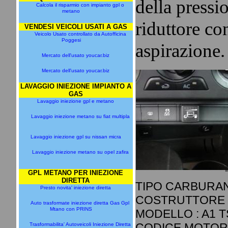
della pressio
Calcola il risparmio con impianto gpl o
metano
riduttore con
VENDESI VEICOLI USATI A GAS
Veicolo Usato controllato da Autofficina
Poggesi
aspirazione.
Mercato dell'usato youcar.biz
Mercato dell'usato youcar.biz
LAVAGGIO INIEZIONE IMPIANTO A
GAS
Lavaggio iniezione gpl e metano
Lavaggio iniezione metano su fiat multipla
Lavaggio iniezione gpl su nissan micra
Lavaggio iniezione metano su opel zafira
GPL METANO PER INIEZIONE
DIRETTA
TIPO CARBURAN
Presto novita' iniezione diretta
COSTRUTTORE :
Auto trasformate iniezione diretta Gas Gpl
Mtano con PRINS
MODELLO : A1 TS
CODICE MOTORE 
Trasformabilita' Autoveicoli Iniezione Diretta