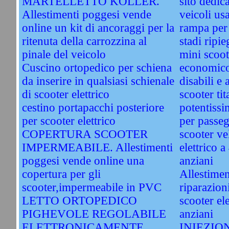
MARTELLETTO KOLLER.
sito dedic
Allestimenti poggesi vende
veicoli us
online un kit di ancoraggi per la
rampa per 
ritenuta della carrozzina al
stadi ripi
pinale del veicolo
mini scoot
Cuscino ortopedico per schiena
economico
da inserire in qualsiasi schienale
disabili e 
di scooter elettrico
scooter ti
cestino portapacchi posteriore
potentissi
per scooter elettrico
per passeg
COPERTURA SCOOTER
scooter v
IMPERMEABILE. Allestimenti
elettrico a
poggesi vende online una
anziani
copertura per gli
Allestimen
scooter,impermeabile in PVC
riparazion
LETTO ORTOPEDICO
scooter ele
PIGHEVOLE REGOLABILE
anziani
ELETTRONICAMENTE.
INIEZIO