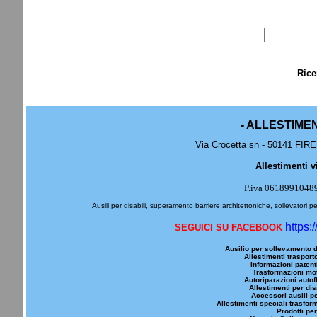
Rice
- ALLESTIME
Via Crocetta sn - 50141 FIRE
Allestimenti v
P.iva 0618991048
Ausili per disabili, superamento barriere architettoniche, sollevatori pe
https:
SEGUICI SU FACEBOOK
Ausilio per sollevamento d
Allestimenti trasporto
Informazioni patenti
Trasformazioni mot
Autoriparazioni autoff
Allestimenti per dis
Accessori ausili pe
Allestimenti speciali trasfor
Prodotti per