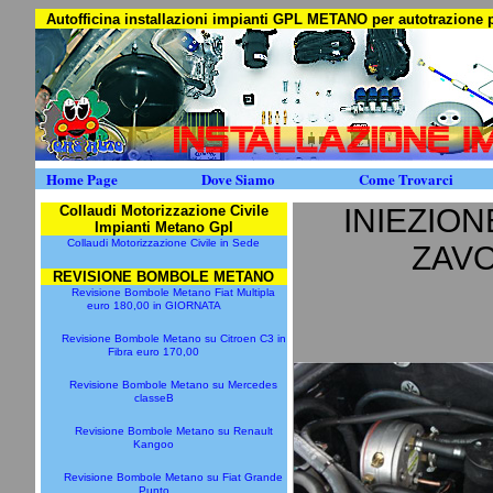
Autofficina installazioni impianti GPL METANO per autotrazion
Home Page
Dove Siamo
Come Trovarci
Collaudi Motorizzazione Civile
INIEZION
Impianti Metano Gpl
Collaudi Motorizzazione Civile in Sede
ZAVO
REVISIONE BOMBOLE METANO
Revisione Bombole Metano Fiat Multipla
euro 180,00 in GIORNATA
Revisione Bombole Metano su Citroen C3 in
Fibra euro 170,00
Revisione Bombole Metano su Mercedes
classeB
Revisione Bombole Metano su Renault
Kangoo
Revisione Bombole Metano su Fiat Grande
Punto