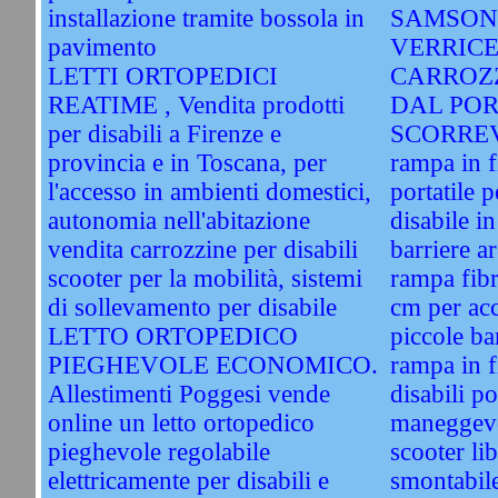
installazione tramite bossola in
SAMSON
pavimento
VERRICE
LETTI ORTOPEDICI
CARROZ
REATIME , Vendita prodotti
DAL PO
per disabili a Firenze e
SCORRE
provincia e in Toscana, per
rampa in f
l'accesso in ambienti domestici,
portatile 
autonomia nell'abitazione
disabile i
vendita carrozzine per disabili
barriere a
scooter per la mobilità, sistemi
rampa fibr
di sollevamento per disabile
cm per acc
LETTO ORTOPEDICO
piccole ba
PIEGHEVOLE ECONOMICO.
rampa in f
Allestimenti Poggesi vende
disabili po
online un letto ortopedico
maneggev
pieghevole regolabile
scooter li
elettricamente per disabili e
smontabile