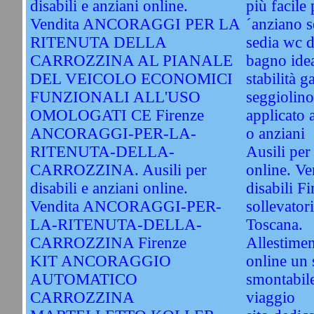
disabili e anziani online.
più facile p
Vendita ANCORAGGI PER LA
´anziano s
RITENUTA DELLA
sedia wc d
CARROZZINA AL PIANALE
bagno idea
DEL VEICOLO ECONOMICI
stabilità g
FUNZIONALI ALL'USO
seggiolino
OMOLOGATI CE Firenze
applicato a
ANCORAGGI-PER-LA-
o anziani
RITENUTA-DELLA-
Ausili per 
CARROZZINA. Ausili per
online. Ve
disabili e anziani online.
disabili F
Vendita ANCORAGGI-PER-
sollevatori
LA-RITENUTA-DELLA-
Toscana.
CARROZZINA Firenze
Allestimen
KIT ANCORAGGIO
online un 
AUTOMATICO
smontabile
CARROZZINA
viaggio