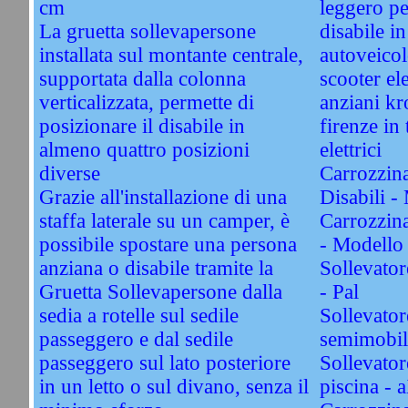
cm
leggero pe
La gruetta sollevapersone
disabile i
installata sul montante centrale,
autoveico
supportata dalla colonna
scooter ele
verticalizzata, permette di
anziani k
posizionare il disabile in
firenze in 
almeno quattro posizioni
elettrici
diverse
Carrozzina
Grazie all'installazione di una
Disabili -
staffa laterale su un camper, è
Carrozzina 
possibile spostare una persona
- Modello
anziana o disabile tramite la
Sollevator
Gruetta Sollevapersone dalla
- Pal
sedia a rotelle sul sedile
Sollevator
passeggero e dal sedile
semimobil
passeggero sul lato posteriore
Sollevator
in un letto o sul divano, senza il
piscina - 