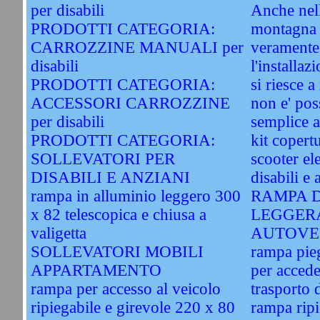
per disabili
Anche nell
PRODOTTI CATEGORIA:
montagna 
CARROZZINE MANUALI per
veramente 
disabili
l'installaz
PRODOTTI CATEGORIA:
si riesce 
ACCESSORI CARROZZINE
non e' pos
per disabili
semplice a
PRODOTTI CATEGORIA:
kit copert
SOLLEVATORI PER
scooter ele
DISABILI E ANZIANI
disabili e 
rampa in alluminio leggero 300
RAMPA D
x 82 telescopica e chiusa a
LEGGER
valigetta
AUTOVE
SOLLEVATORI MOBILI
rampa pie
APPARTAMENTO
per accede
rampa per accesso al veicolo
trasporto d
ripiegabile e girevole 220 x 80
rampa ripi