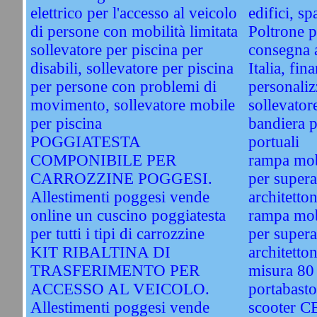
elettrico per l'accesso al veicolo
edifici, sp
di persone con mobilità limitata
Poltrone pe
sollevatore per piscina per
consegna a
disabili, sollevatore per piscina
Italia, fin
per persone con problemi di
personaliz
movimento, sollevatore mobile
sollevatore
per piscina
bandiera p
POGGIATESTA
portuali
COMPONIBILE PER
rampa mobi
CARROZZINE POGGESI.
per supera
Allestimenti poggesi vende
architetto
online un cuscino poggiatesta
rampa mobi
per tutti i tipi di carrozzine
per supera
KIT RIBALTINA DI
architetto
TRASFERIMENTO PER
misura 80
ACCESSO AL VEICOLO.
portabasto
Allestimenti poggesi vende
scooter 