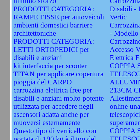
minimo sforzo
Carrozzina
PRODOTTI CATEGORIA:
Disabili 
RAMPE FISSE per autoveicoli
Vertic
ambienti domestici barriere
Carrozzina 
architettoniche
- Modello
PRODOTTI CATEGORIA:
Carrozzine
LETTI ORTOPEDICI per
Accesso V
disabili e anziani
Elettrica F
kit interfaccia per scooter
COPPIA 
TITAN per applicare copertura
TELESCO
pioggia del CARPO
ALLUMIN
carrozzina elettrica free per
213CM C
disabili e anziani molto potente
Allestime
utilizzata per accedere negli
online una
ascensori adatta anche per
telescopic
muoversi esternamente
superamen
Questo tipo di verricello con
COPPIA 
portata di 190 kg è il top del
TELESCO