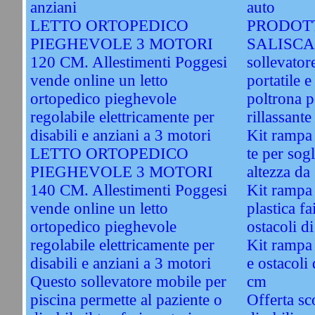
anziani
auto
LETTO ORTOPEDICO
PRODOTT
PIEGHEVOLE 3 MOTORI
SALISCA
120 CM. Allestimenti Poggesi
sollevatore
vende online un letto
portatile 
ortopedico pieghevole
poltrona p
regolabile elettricamente per
rillassant
disabili e anziani a 3 motori
Kit rampa 
LETTO ORTOPEDICO
te per sogl
PIEGHEVOLE 3 MOTORI
altezza da
140 CM. Allestimenti Poggesi
Kit rampa
vende online un letto
plastica fa
ortopedico pieghevole
ostacoli d
regolabile elettricamente per
Kit rampa 
disabili e anziani a 3 motori
e ostacoli 
Questo sollevatore mobile per
cm
piscina permette al paziente o
Offerta sco