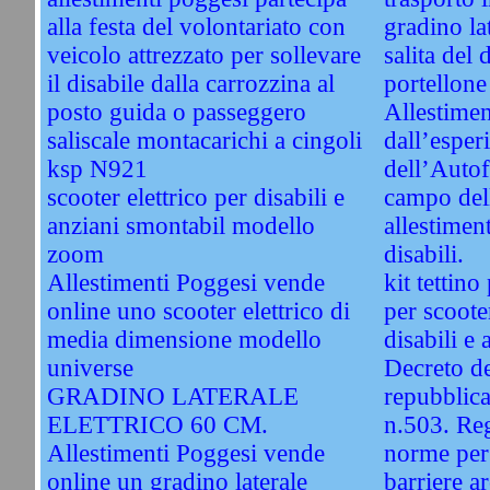
alla festa del volontariato con
gradino lat
veicolo attrezzato per sollevare
salita del 
il disabile dalla carrozzina al
portellone 
posto guida o passeggero
Allestimen
saliscale montacarichi a cingoli
dall’esper
ksp N921
dell’Autof
scooter elettrico per disabili e
campo del
anziani smontabil modello
allestiment
zoom
disabili.
Allestimenti Poggesi vende
kit tettino
online uno scooter elettrico di
per scooter
media dimensione modello
disabili e 
universe
Decreto de
GRADINO LATERALE
repubblica
ELETTRICO 60 CM.
n.503. Re
Allestimenti Poggesi vende
norme per 
online un gradino laterale
barriere a