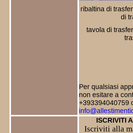
ribaltina di trasf
di t
tavola di trasfe
tr
Per qualsiasi ap
non esitare a cont
+393394040759 o 
info@allestimenti
ISCRIVITI 
Iscriviti alla m