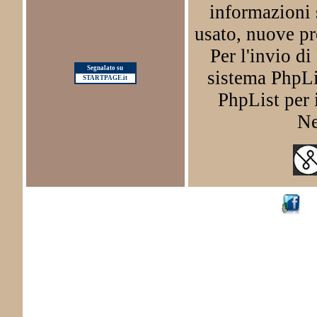
informazioni 
usato, nuove pr
Per l'invio d
Segnalato su
sistema PhpLis
STARTPAGE.it
PhpList per i
Ne