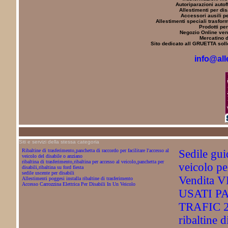
Autoriparazioni autoff
Allestimenti per dis
Accessori ausili pe
Allestimenti speciali trasfor
Prodotti per
Negozio Online vend
Mercatino d
Sito dedicato all GRUETTA solle
info@all
Siti e servizi della stessa categoria
Ribaltine di trasferimento,panchetta di raccordo per facilitare l'accesso al
Sedile gui
veicolo del disabile o anziano
ribaltina di trasferimento,ribaltina per accesso al veicolo,panchetta per
veicolo per
disabili,ribaltina su ford fiesta
sedile uscente per disabili
Vendita 
Allestimenti poggesi installa ribaltine di trasferimento
Accesso Carrozzina Elettrica Per Disabili In Un Veicolo
USATI P
TRAFIC 2
ribaltine d