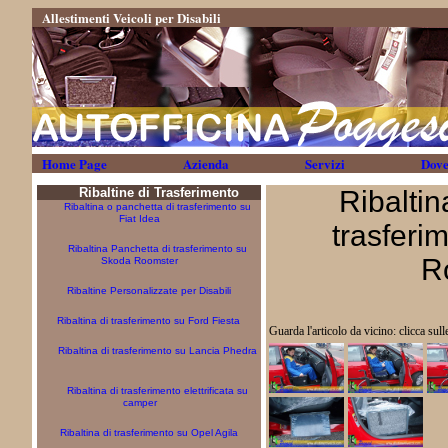
Allestimenti Veicoli per Disabili
Home Page
Azienda
Servizi
Dove
Ribaltine di Trasferimento
Ribaltin
Ribaltina o panchetta di trasferimento su
Fiat Idea
trasferi
Ribaltina Panchetta di trasferimento su
R
Skoda Roomster
Ribaltine Personalizzate per Disabili
Ribaltina di trasferimento su Ford Fiesta
Guarda l'articolo da vicino: clicca sul
Ribaltina di trasferimento su Lancia Phedra
Ribaltina di trasferimento elettrificata su
camper
Ribaltina di trasferimento su Opel Agila