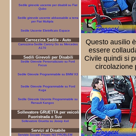
Sedile girevole uscente per disabili su Fiat
Qubo
Sedile girevole uscente abbassabile a terra
per Fiat Multipla
Sedile Uscente Elettrificato Espace
Carrozzina Sedile - Auto
Questo ausilio 
Carrozzina-Sedile Carony Go su Mercedes
A170
essere collaud
Civile quindi si 
Sedili Girevoli per Disabili
Sedile Girevole Personalizzato su Ford
circolazione 
Focus
Sedile Girevole Programmabile su BMW X3
Sedile Girevole Programmabile su Ford
Kuga
Sedile Girevole Uscente Programmabile su
Renault Kangoo
Sollevatore GRUETTA per veicoli
Fuoristrada o Suv
Sollevatore Gruetta su Jeeep 4x4
Servizi al Disabile
Servizio Sociale Privato NO PROBLEM