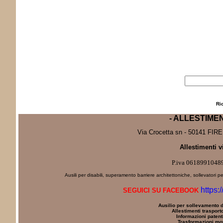
Ri
- ALLESTIME
Via Crocetta sn - 50141 FIRE
Allestimenti v
P.iva 0618991048
Ausili per disabili, superamento barriere architettoniche, sollevatori pe
https:
SEGUICI SU FACEBOOK
Ausilio per sollevamento d
Allestimenti trasporto
Informazioni patenti
Trasformazioni mot