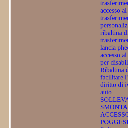
trasferime
accesso al
trasferime
personaliz
ribaltina d
trasferime
lancia phe
accesso al
per disabil
Ribaltina 
facilitare 
diritto di
auto
SOLLEV
SMONTAB
ACCESSO
POGGESI