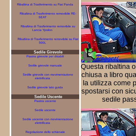
Ribaltina di Trasferimento su Fiat Panda
Ribaltina di Trasferimento removibile RE-
SEAT
Ribaltina di Trasferimento removibile su
Lancia Ypsilon
Ribaltina di Trasferimento removibile su Fiat
500L
Sedile Girevole
Piastra girevole per disabili
Questa ribaltina o
Sedile girevole manuale
chiusa a libro qua
Sedile girevole con movimentazione
elettrificata
la utilizza come 
Sedile girevole lato guida
spostarsi con sic
Sedile Uscente
sedile pas
Piastra uscente
Sedile uscente
Sedile uscente con movimentazione
elettrificata
Regolazione dello schienale